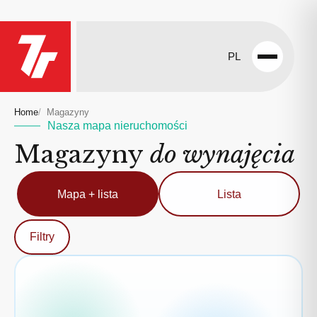
PL
Open
menu
Home
Magazyny
Nasza mapa nieruchomości
Magazyny
do wynajęcia
Mapa + lista
Lista
Filtry