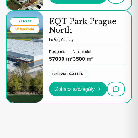
EQT Park Prague
7r Park
North
W budowie
Lužec, Czechy
Dostępne
Min. moduł
57000 m²
3500 m²
BREEAM EXCELLENT
Zobacz szczegóły