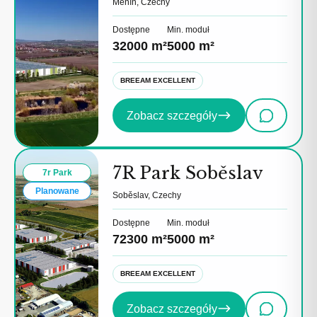
Měnín, Czechy
Dostępne
Min. moduł
32000 m²
5000 m²
BREEAM EXCELLENT
Zobacz szczegóły
7R Park Soběslav
7r Park
Planowane
Soběslav, Czechy
Dostępne
Min. moduł
72300 m²
5000 m²
BREEAM EXCELLENT
Zobacz szczegóły