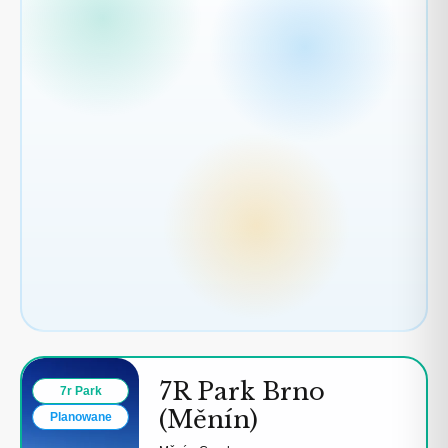
7R Park Brno
7r Park
(Měnín)
Planowane