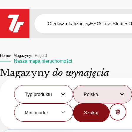
Oferta
Lokalizacje
ESG
Case Studies
O
Home
Magazyny
Page 3
Nasza mapa nieruchomości
Magazyny
do wynajęcia
Typ
Kraj
produktu
Typ produktu
Polska
Minimalny
moduł
Min. moduł
Szukaj