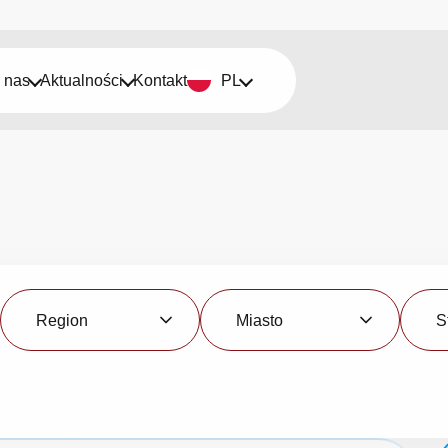
 nas
Aktualności
Kontakt
PL
Region
Miasto
Status
Region
Miasto
S