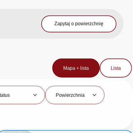
Zapytaj o powierzchnię
Mapa + lista
Lista
Powierzchnia
tatus
Powierzchnia