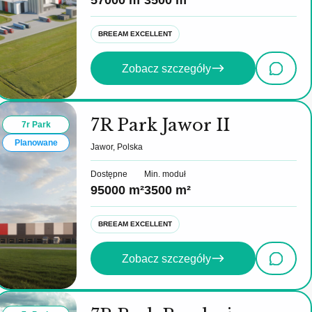
57000 m²
3500 m²
BREEAM EXCELLENT
Zobacz szczegóły
7R Park Jawor II
7r Park
Planowane
Jawor, Polska
Dostępne
Min. moduł
95000 m²
3500 m²
BREEAM EXCELLENT
Zobacz szczegóły