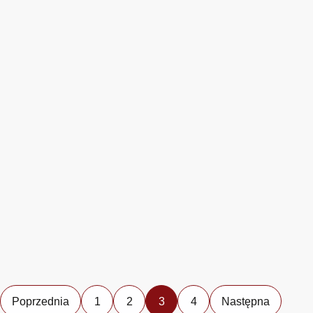
Poprzednia
1
2
3
4
Następna