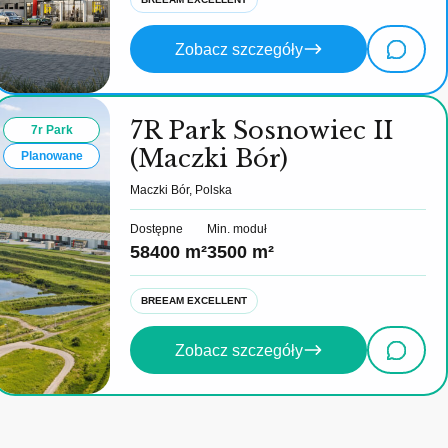
Zobacz szczegóły
7R Park Sosnowiec II
7r Park
(Maczki Bór)
Planowane
Maczki Bór, Polska
Dostępne
Min. moduł
58400 m²
3500 m²
BREEAM EXCELLENT
Zobacz szczegóły