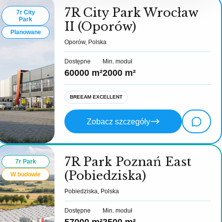
7R City Park Wrocław
7r City
Park
II (Oporów)
Planowane
Oporów, Polska
Dostępne
Min. moduł
60000 m²
2000 m²
BREEAM EXCELLENT
Zobacz szczegóły
7R Park Poznań East
7r Park
(Pobiedziska)
W budowie
Pobiedziska, Polska
Dostępne
Min. moduł