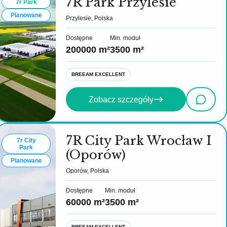
7R Park Przylesie
7r Park
Planowane
Przylesie, Polska
Dostępne
Min. moduł
200000 m²
3500 m²
BREEAM EXCELLENT
Zobacz szczegóły
7R City Park Wrocław I
7r City
Park
(Oporów)
Planowane
Oporów, Polska
Dostępne
Min. moduł
60000 m²
3500 m²
BREEAM EXCELLENT