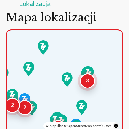
Lokalizacja
Mapa lokalizacji
3
2
2
©
MapTiler
©
OpenStreetMap contributors
3