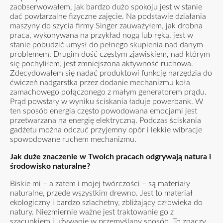
zaobserwowałem, jak bardzo dużo spokoju jest w stanie
dać powtarzalne fizyczne zajęcie. Na podstawie działania
maszyny do szycia firmy Singer zauważyłem, jak drobna
praca, wykonywana na przykład nogą lub ręką, jest w
stanie pobudzić umysł do pełnego skupienia nad danym
problemem. Drugim dość częstym zjawiskiem, nad którym
się pochyliłem, jest zmniejszona aktywność ruchowa.
Zdecydowałem się nadać produktowi funkcję narzędzia do
ćwiczeń nadgarstka przez dodanie mechanizmu koła
zamachowego połączonego z małym generatorem prądu.
Prąd powstały w wyniku ściskania ładuje powerbank. W
ten sposób energia często powodowana emocjami jest
przetwarzana na energię elektryczną. Podczas ściskania
gadżetu można odczuć przyjemny opór i lekkie wibracje
spowodowane ruchem mechanizmu.
Jak duże znaczenie w Twoich pracach odgrywają natura i
środowisko naturalne?
Biskie mi – a zatem i mojej twórczości – są materiały
naturalne, przede wszystkim drewno. Jest to materiał
ekologiczny i bardzo szlachetny, zbliżający człowieka do
natury. Niezmiernie ważne jest traktowanie go z
szacunkiem i używanie w przemyślany sposób. To znaczy