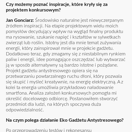
Czy możemy poznać inspiracje, które kryły się za
projektem konkursowym?
Jan Gonciarz:
Środowisko naturalne jest niewyczerpanym
źródłem inspiracji. Na etapie projektowym wielu moich
pomysłów decydujący wpływ na wygląd finalny produktu
ma rysowanie, szukanie napięć i kształtów w sylwetkach
zwierząt lub roślin. Istotny jest dla mnie temat zużywania
energii, który zainspirował mnie w projekcie gadżetu.
Dodatkowo teraz, gdy zmagamy się z niestabilnym rynkiem
paliw i energii, idee pomagające oszczędzać lub wytwarzać
ją w sposób alternatywny są bardzo istotne i pożądane.
Projekt gadżetu antystresowego opiera się na
przetwarzaniu powtarzalnego ruchu dłoni, który pozwala
się skupić i myśleć kreatywnie, na energię elektryczną. A z
kolei ta energia umożliwia przykładowo naładowanie
smartfona. Analiza założeń konkursowych pomogła mi
określić docelowego odbiorcę. Postanowiłem stworzyć
przedmiot dla ludzi, na których spoczywa duża
odpowiedzialność.
Na czym polega działanie
Eko Gadżetu Antystresowego?
Po przeprowadzeniu testów i rekonesansu