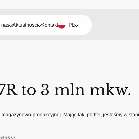
 nas
Aktualności
Kontakt
PL
 7R to 3 mln mkw.
 magazynowo-produkcyjnej. Mając taki portfel, jesteśmy w stan
zytania