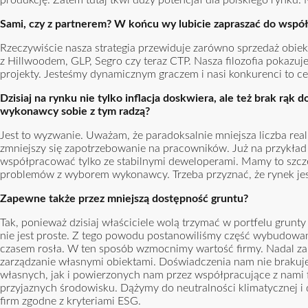
produkcję. Zatem tutaj tkwi duży potencjał dla polskiego rynku
Sami, czy z partnerem? W końcu wy lubicie zapraszać do wspó
Rzeczywiście nasza strategia przewiduje zarówno sprzedaż obiek
z Hillwoodem, GLP, Segro czy teraz CTP. Nasza filozofia pokazu
projekty. Jesteśmy dynamicznym graczem i nasi konkurenci to ce
Dzisiaj na rynku nie tylko inflacja doskwiera, ale też brak rąk 
wykonawcy sobie z tym radzą?
Jest to wyzwanie. Uważam, że paradoksalnie mniejsza liczba 
zmniejszy się zapotrzebowanie na pracowników. Już na przykład 
współpracować tylko ze stabilnymi deweloperami. Mamy to szczęś
problemów z wyborem wykonawcy. Trzeba przyznać, że rynek jest 
Zapewne także przez mniejszą dostępność gruntu?
Tak, ponieważ dzisiaj właściciele wolą trzymać w portfelu grunt
nie jest proste. Z tego powodu postanowiliśmy część wybudowa
czasem rosła. W ten sposób wzmocnimy wartość firmy. Nadal zam
zarządzanie własnymi obiektami. Doświadczenia nam nie brakuje
własnych, jak i powierzonych nam przez współpracujące z nami 
przyjaznych środowisku. Dążymy do neutralności klimatycznej i
firm zgodne z kryteriami ESG.