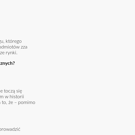
gu, którego
podmiotów zza
ze rynki.
cznych?
e toczą się
 w historii
a to, że – pomimo
 prowadzić