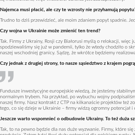
Najemca musi płacić, ale czy te wzrosty nie przyhamują popytu
Trudno to dziś przewidzieć, ale moim zdaniem popyt spadnie. Je
Czy wojna w Ukrainie może zmienić ten trend?
Tak. Firmy z Ukrainy, Rosji czy Białorusi myślą o relokacji, wi
spodziewaliśmy się już w pandemii, tylko że wtedy chodziło o s
naszej wschodniej granicy. Sądzę, że wkrótce będziemy realizow
Czy jednak z drugiej strony, to nasze sąsiedztwo z krajem po
Fundusze inwestycyjne europejskie wiedzą, że jesteśmy stabilny
normalnym trybem. Na przykład, po wybuchu wojny podpisaliśmy
naszej firmy. Nasz kontrakt z CTP na kilkanaście projektów też 
tego, co się dzieje w Ukrainie – firmy widzą ogromny potencjał 
Jeszcze warto wspomnieć o odbudowie Ukrainy. To też duża s
Tak, to na pewno będzie dla nas duże wyzwanie. Firmy, które s