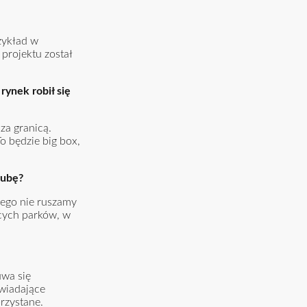
zykład w
 projektu został
ynek robił się
za granicą.
o będzie big box,
hubę?
rego nie ruszamy
ących parków, w
uwa się
owiadające
rzystane.