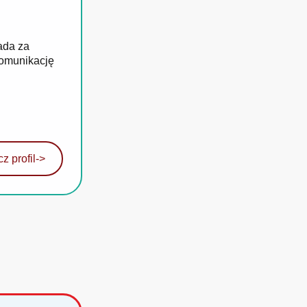
ada za
komunikację
z profil
->