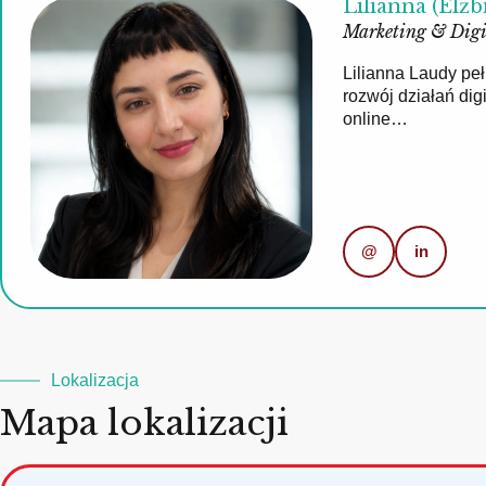
Lilianna (Elżb
Marketing & Digi
Lilianna Laudy pe
rozwój działań di
online…
@
in
Lokalizacja
Mapa lokalizacji