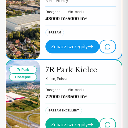
Berlin, Niemcy
Dostępne
Min. moduł
43000 m²
5000 m²
BREEAM
Zobacz szczegóły
7R Park Kielce
7r Park
Dostępne
Kielce, Polska
Dostępne
Min. moduł
72000 m²
3500 m²
BREEAM EXCELLENT
Zobacz szczegóły