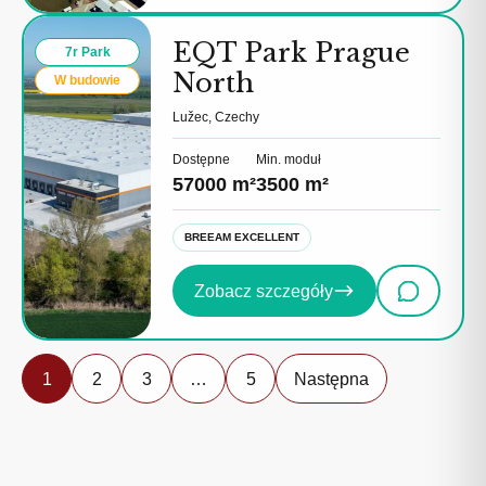
EQT Park Prague
7r Park
North
W budowie
Lužec, Czechy
Dostępne
Min. moduł
57000 m²
3500 m²
BREEAM EXCELLENT
Zobacz szczegóły
1
2
3
…
5
Następna