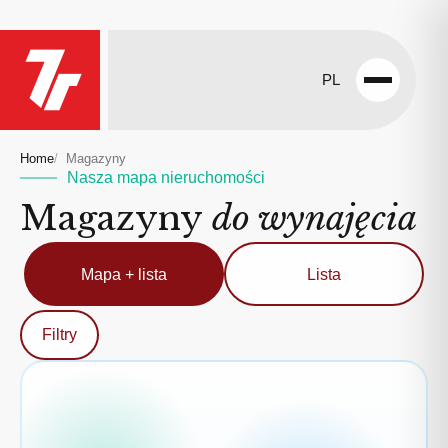
PL
Open
menu
Home
Magazyny
Nasza mapa nieruchomości
Magazyny
do wynajęcia
Mapa + lista
Lista
Filtry