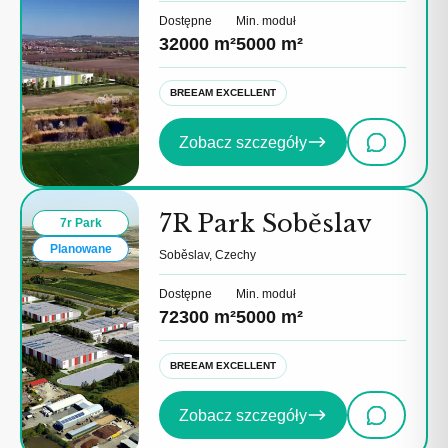
Dostępne
Min. moduł
32000 m²
5000 m²
BREEAM EXCELLENT
Zobacz szczegóły
7R Park Soběslav
7r Park
Planowane
Soběslav, Czechy
Dostępne
Min. moduł
72300 m²
5000 m²
BREEAM EXCELLENT
Zobacz szczegóły