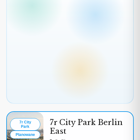
3
2
2
3
2
7r City Park Berlin
7r City
Park
East
Planowane