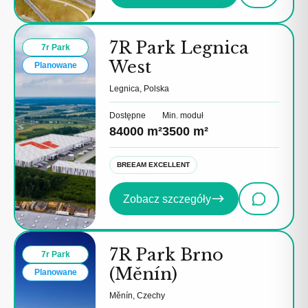
7R Park Legnica
7r Park
West
Planowane
Legnica, Polska
Dostępne
Min. moduł
84000 m²
3500 m²
BREEAM EXCELLENT
Zobacz szczegóły
7R Park Brno
7r Park
(Měnín)
Planowane
Měnín, Czechy