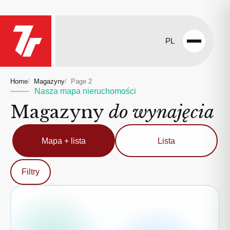
PL
Open
menu
Home
Magazyny
Page 2
Nasza mapa nieruchomości
Magazyny
do wynajęcia
Mapa + lista
Lista
Filtry