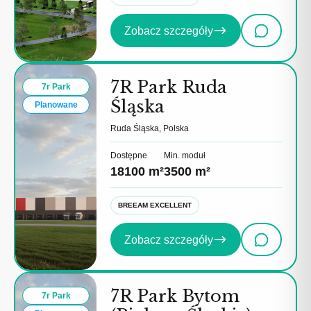
Zobacz szczegóły
7R Park Ruda
7r Park
Śląska
Planowane
Ruda Śląska, Polska
Dostępne
Min. moduł
18100 m²
3500 m²
BREEAM EXCELLENT
Zobacz szczegóły
7R Park Bytom
7r Park