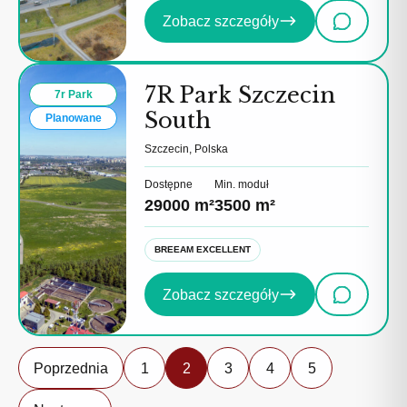
Zobacz szczegóły
7R Park Szczecin
7r Park
South
Planowane
Szczecin, Polska
Dostępne
Min. moduł
29000 m²
3500 m²
BREEAM EXCELLENT
Zobacz szczegóły
Poprzednia
1
2
3
4
5