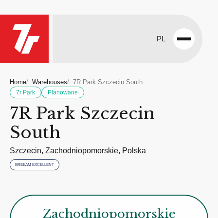
PL
Open
menu
Home
Warehouses
7R Park Szczecin South
7r Park
Planowane
7R Park Szczecin
South
Szczecin, Zachodniopomorskie, Polska
BREEAM EXCELLENT
Zachodniopomorskie