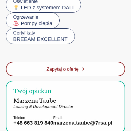
Oświetlenie
LED z systemem DALI
Ogrzewanie
Pompy ciepła
Certyfikaty
BREEAM EXCELLENT
Zapytaj o ofertę
Twój opiekun
Marzena Taube
Leasing & Development Director
Telefon
Email
+48 663 819 840
marzena.taube@7rsa.pl