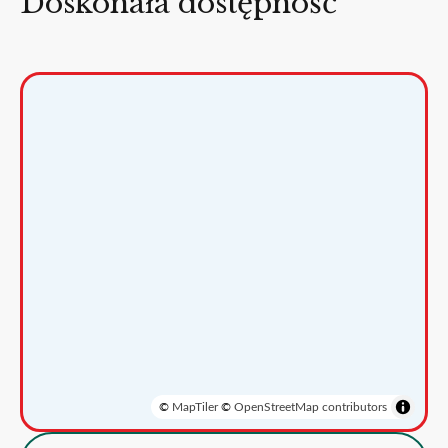
Doskonała dostępność
©
MapTiler
©
OpenStreetMap contributors