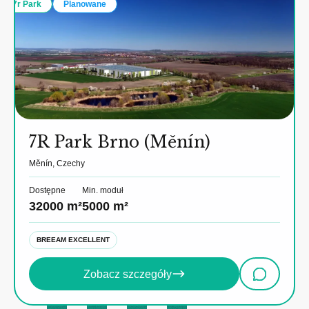
7r Park
Planowane
7R Park Brno (Měnín)
Měnín, Czechy
Dostępne
Min. moduł
32000 m²
5000 m²
BREEAM EXCELLENT
Zobacz szczegóły