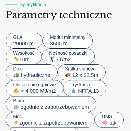
Specyfikacja
Parametry techniczne
GLA
Moduł minimalny
29000 m²
3500 m²
Wysokość
Nośność posadzki
🏋️ 7T/m2
10m
Doki
Siatka słupów
hydrauliczne
12 x 22,5m
Obciążenie ogniowe
Tryskacze
> 4 000 MJ/m2
NFPA 13
Biura
zgodnie z zapotrzebowaniem
Moc
BMS
zgodnie z zapotrzebowaniem
tak