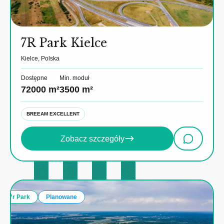
7R Park Kielce
Kielce, Polska
Dostępne
Min. moduł
72000 m²
3500 m²
BREEAM EXCELLENT
Zobacz szczegóły
7r Park
Planowane