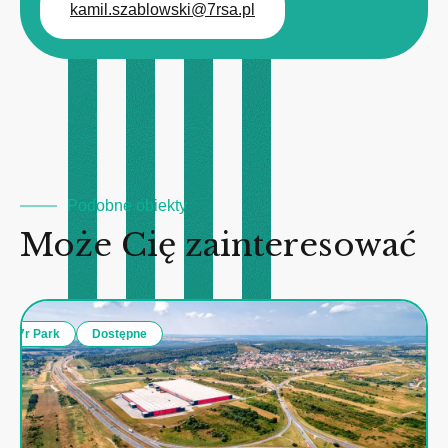
kamil.szablowski@7rsa.pl
Podobne obiekty
Może Cię zainteresować
7r Park
Dostępne