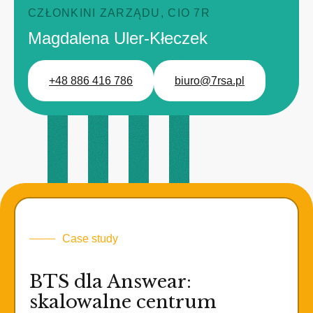
CZŁONKINI ZARZĄDU, CIO 7R
Magdalena Uler-Kłeczek
+48 886 416 786
biuro@7rsa.pl
Case study
BTS dla Answear:
skalowalne centrum