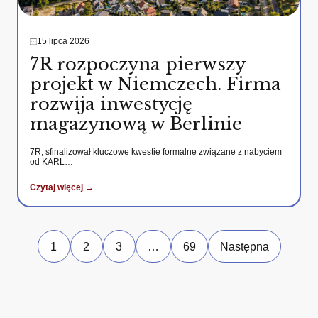
15 lipca 2026
7R rozpoczyna pierwszy
projekt w Niemczech. Firma
rozwija inwestycję
magazynową w Berlinie
7R, sfinalizował kluczowe kwestie formalne związane z nabyciem
od KARL…
Czytaj więcej →
1
2
3
…
69
Następna