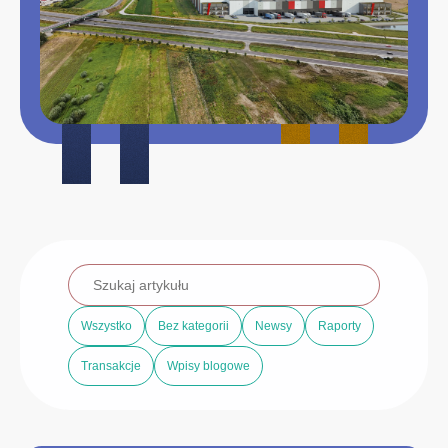
Wszystko
Bez kategorii
Newsy
Raporty
Transakcje
Wpisy blogowe