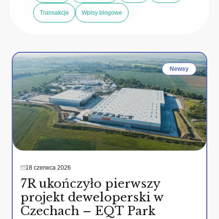
Transakcje
Wpisy blogowe
Newsy
18 czerwca 2026
7R ukończyło pierwszy
projekt deweloperski w
Czechach – EQT Park