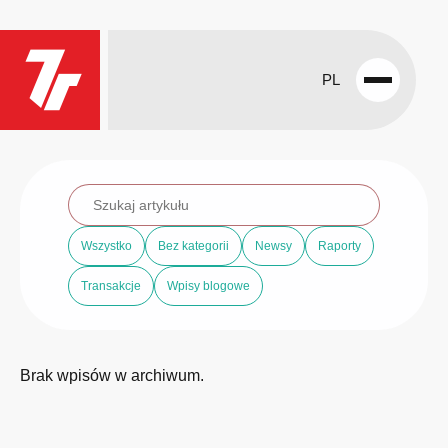
PL
Open
menu
Wszystko
Bez kategorii
Newsy
Raporty
Transakcje
Wpisy blogowe
Brak wpisów w archiwum.