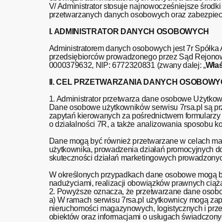
V/ Administrator stosuje najnowocześniejsze środk
przetwarzanych danych osobowych oraz zabezpiec
I. ADMINISTRATOR DANYCH OSOBOWYCH
Administratorem danych osobowych jest 7r Spółka A
przedsiębiorców prowadzonego przez Sąd Rejono
0000379632, NIP: 6772320831 (zwany dalej: „
Właś
II. CEL PRZETWARZANIA DANYCH OSOBOW
1. Administrator przetwarza dane osobowe Użytkow
Dane osobowe użytkowników serwisu 7rsa.pl są prz
zapytań kierowanych za pośrednictwem formularzy 
o działalności 7R, a także analizowania sposobu k
Dane mogą być również przetwarzane w celach mar
użytkownika, prowadzenia działań promocyjnych doty
skuteczności działań marketingowych prowadzon
W określonych przypadkach dane osobowe mogą by
nadużyciami, realizacji obowiązków prawnych ciążą
2. Powyższe oznacza, że przetwarzane dane osobo
a) W ramach serwisu 7rsa.pl użytkownicy mogą zapo
nieruchomości magazynowych, logistycznych i prze
obiektów oraz informacjami o usługach świadczon