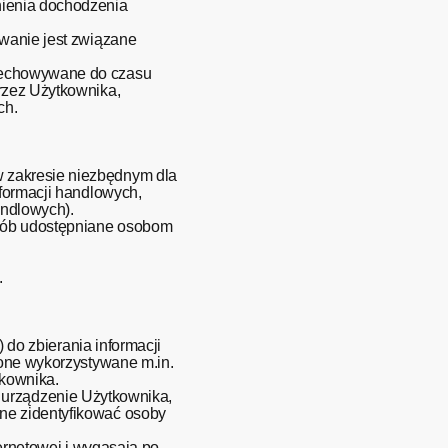
nienia dochodzenia
ywanie jest związane
rzechowywane do czasu
rzez Użytkownika,
ch.
w zakresie niezbędnym dla
nformacji handlowych,
andlowych).
osób udostępniane osobom
.
„) do zbierania informacji
 one wykorzystywane m.in.
tkownika.
na urządzenie Użytkownika,
ne zidentyfikować osoby
ternetowej i wygasają po