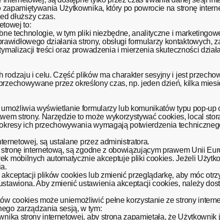
o zapamiętywania Użytkownika, który po powrocie na stronę interne
d dłuższy czas.
etowej to:
obne technologie, w tym pliki niezbędne, analityczne i marketingow
awidłowego działania strony, obsługi formularzy kontaktowych,
tymalizacji treści oraz prowadzenia i mierzenia skuteczności dzia
h rodzaju i celu. Część plików ma charakter sesyjny i jest prze
przechowywane przez określony czas, np. jeden dzień, kilka miesi
ika.
e umożliwia wyświetlanie formularzy lub komunikatów typu pop-up
em strony. Narzędzie to może wykorzystywać cookies, local sto
z okresy ich przechowywania wymagają potwierdzenia technicznego
nternetowej, są ustalane przez administratora.
ą stronę internetową, są zgodne z obowiązującym prawem Unii Euro
ek mobilnych automatycznie akceptuje pliki cookies. Jeżeli Użytk
a.
 akceptacji plików cookies lub zmienić przeglądarkę, aby móc ot
ustawiona. Aby zmienić ustawienia akceptacji cookies, należy do
ków cookies może uniemożliwić pełne korzystanie ze strony intern
nego zarządzania sesją, w tym:
wnika strony internetowej, aby strona zapamiętała, że Użytkownik 