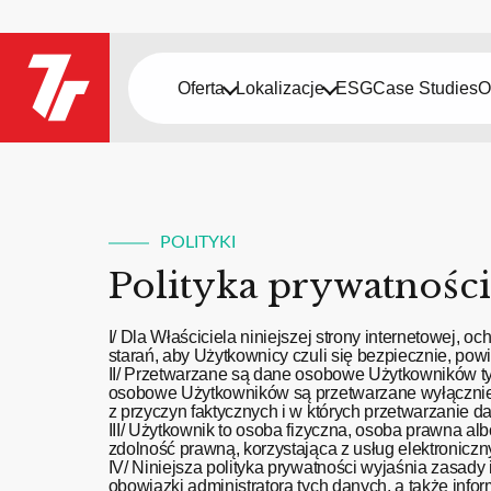
Oferta
Lokalizacje
ESG
Case Studies
O
POLITYKI
Polityka prywatności
I/ Dla Właściciela niniejszej strony internetowej
starań, aby Użytkownicy czuli się bezpiecznie, pow
II/ Przetwarzane są dane osobowe Użytkowników tyl
osobowe Użytkowników są przetwarzane wyłącznie z
z przyczyn faktycznych i w których przetwarzanie 
III/ Użytkownik to osoba fizyczna, osoba prawna al
zdolność prawną, korzystająca z usług elektroniczn
IV/ Niniejsza polityka prywatności wyjaśnia zasad
obowiązki administratora tych danych, a także info