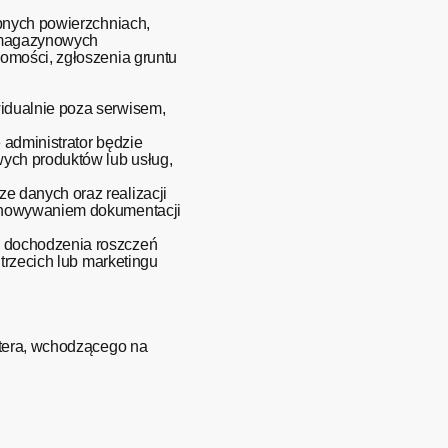
ępnych powierzchniach,
i magazynowych
omości, zgłoszenia gruntu
idualnie poza serwisem,
administrator będzie
ych produktów lub usług,
e danych oraz realizacji
echowywaniem dokumentacji
i dochodzenia roszczeń
trzecich lub marketingu
utera, wchodzącego na