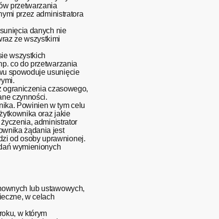
lów przetwarzania
nymi przez administratora
usunięcia danych nie
raz ze wszystkimi
ie wszystkich
p. co do przetwarzania
iwu spowoduje usunięcie
wymi.
ez ograniczenia czasowego,
ane czynności.
ika. Powinien w tym celu
ytkownika oraz jakie
życzenia, administrator
ownika żądania jest
zi od osoby uprawnionej.
żądań wymienionych
umownych lub ustawowych,
ieczne, w celach
roku, w którym