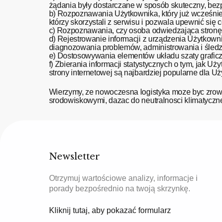
żądania były dostarczane w sposób skuteczny, bezp
b) Rozpoznawania Użytkownika, który już wcześniej 
którzy skorzystali z serwisu i pozwala upewnić się
c) Rozpoznawania, czy osoba odwiedzająca stronę i
d) Rejestrowanie informacji z urządzenia Użytkownik
diagnozowania problemów, administrowania i śledz
e) Dostosowywania elementów układu szaty graficzn
f) Zbierania informacji statystycznych o tym, jak Uż
strony internetowej są najbardziej popularne dla 
Wierzymy, ze nowoczesna logistyka moze byc zrow
srodowiskowymi, dazac do neutralnosci klimatyczne
Newsletter
Otrzymuj wartościowe analizy, informacje i
porady bezpośrednio na twoją skrzynkę.
Kliknij tutaj, aby pokazać formularz