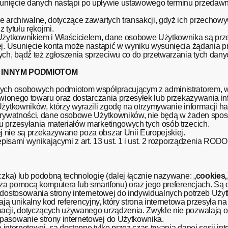
unięcie danych nastąpi po upływie ustawowego terminu przedaw
e archiwalne, dotyczące zawartych transakcji, gdyż ich przechow
 tytułu rękojmi.
y Użytkownikiem i Właścicielem, dane osobowe Użytkownika są p
ej. Usunięcie konta może nastąpić w wyniku wysunięcia żądania p
h, bądź też zgłoszenia sprzeciwu co do przetwarzania tych dany
H INNYM PODMIOTOM
anych osobowych podmiotom współpracującym z administratorem, 
mówionego towaru oraz dostarczania przesyłek lub przekazywania i
Użytkowników, którzy wyrazili zgodę na otrzymywanie informacji h
e Prywatności, dane osobowe Użytkowników, nie będą w żaden sp
 przesyłania materiałów marketingowych tych osób trzecich.
 nie są przekazywane poza obszar Unii Europejskiej.
episami wynikającymi z art. 13 ust. 1 i ust. 2 rozporządzenia RODO
czka) lub podobną technologię (dalej łącznie nazywane: „
cookies
. za pomocą komputera lub smartfonu) oraz jego preferencjach. Są
 dostosowania strony internetowej do indywidualnych potrzeb Uży
erają unikalny kod referencyjny, który strona internetowa przesyła 
acji, dotyczących używanego urządzenia. Zwykle nie pozwalają o
pasowanie strony internetowej do Użytkownika.
e internetowej, są dostępne tylko przez czas trwania danej sesji in