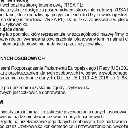
nę internetową;
ka wchodzi na stronę internetową: 7RSA.PL;
nika uzyskuje dostęp za pośrednictwem strony internetowej: 7RSA.
ne dane, które umożliwiają przypisanie ich do Użytkownika (jeśli z
ł na stronę internetową: 7RSA.PL). Dane te są zapisywane w plika
 Użytkownika.
ępujące dane:
mę lub podmiot, który reprezentuje, w szczególności nazwę firmy, 
erowany region, wymagana powierzchnia, planowany termin najmu i 
 informacji dobrowolnie podanych przez użytkownika.
DANYCH OSOBOWYCH
isami Rozporządzenia Parlamentu Europejskiego i Rady (UE) 2016
ązku z przetwarzaniem danych osobowych i w sprawie swobodnego
dzenie o ochronie danych), Dz.Urz.UE L 119, 4.5.2016, str. 1–88,
ie po uprzednim uzyskaniu zgody Użytkownika.
wych jest całkowicie dobrowolne.
I
inistratora informacji o zakresie przetwarzania danych osobowyc
awienia bądź sprostowania swoich danych osobowych.
ą zgodę na przetwarzanie jego danych osobowych, bez podawania
o przez Użytkownika konkretnego celu przetwarzania np. wycofa