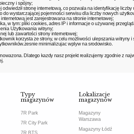
ieczny i spójny;
odwiedził stronę internetową, co pozwala na identyfikację liczby
 co do wystarczającej pojemności serwisu dla liczby nowych użytk
nternetową jest zarejestrowana na stronie internetowej;
a, w tym: pliki cookies, adres IP i informacje o używanej przeglą
enia Użytkowania witryny;
ej lub zawartości strony internetowej;
ytkownik korzysta ze strony, w celu możliwości ulepszania witryny i
Użytkowników.zesnie minimalizujac wplyw na srodowisko.
nowazona. Dlatego kazdy nasz projekt realizujemy zgodnie z naj
j.
Typy
Lokalizacje
magazynów
magazynów
7R Park
Magazyny
Warszawa
7R City Park
Magazyny Łódź
7R BTS