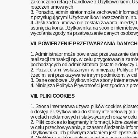
zakończono relacje handlowe z Użytkownikiem. Us
roszczeń umownych.
3. Ponadto, administrator może zachować informacj
z przysługującymi Użytkownikowi roszczeniami np. z
4. Jeśli żadna umowa nie została zawarta, międz
usunięcia konta Użytkownika na stronie internetow
wycofania zgody na przetwarzanie danych osobowyc
VII. POWIERZENIE PRZETWARZANIA DANYC
1. Administrator może powierzać przetwarzanie d
realizacji transakcji np. w celu przygotowania za
pochodzących od administratora (ostatnie dotyczy 
2. Poza celami, wskazanymi w niniejszej Polityc
trzecim, ani przekazywane innym podmiotom, w celu
3. Dane osobowe Użytkowników strony internetowej
4. Niniejsza Polityka Prywatności jest zgodna z prz
VIII. PLIKI COOKIES
1. Strona internetowa używa plików cookies (ciaste
o dostępie Użytkownika do strony internetowej (np
w celach reklamowych i statystycznych oraz w celu
2. Pliki cookies to fragmenty informacji, które zawi
w celu przechowywania, a czasem śledzenia inform
Użytkownika. Ich głównym zadaniem jest lepsze do
3. Niektóre z plików cookies, występujące na stroni