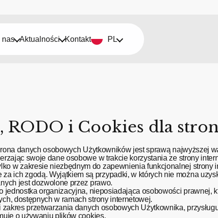
 nas
Aktualności
Kontakt
PL
, RODO i Cookies dla strony
, ochrona danych osobowych Użytkowników jest sprawą najwyższej 
ierzając swoje dane osobowe w trakcie korzystania ze strony inter
ko w zakresie niezbędnym do zapewnienia funkcjonalnej strony in
a ich zgodą. Wyjątkiem są przypadki, w których nie można uzys
danych jest dozwolone przez prawo.
bo jednostka organizacyjna, nieposiadająca osobowości prawnej, k
ych, dostępnych w ramach strony internetowej.
y i zakres przetwarzania danych osobowych Użytkownika, przysługu
rmuje o używaniu plików cookies.