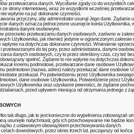
elów przetwarzania danych. Wycofanie zgody co do wszystkich ce
 ze strony internetowej, wraz ze wszystkimi wcześniej przetwarza
ie wpłynie na już dokonane czynności.
awania przyczyny, aby administrator usunął Jego dane. Żądanie 
ęcie danych oznacza jednoczesne usunięcie konta Użytkownika, w
inistratora danymi osobowymi.
ciw przeciwko przetwarzaniu danych osobowych, zarówno w zakres
wych Użytkownika, jak również jedynie w ograniczonym zakresie n
e wpłynie na dotychczas dokonane czynności. Wniesienie sprzec
i przetwarzanymi do tej pory, przez administratora, danymi osobo
zania danych osobowych, czy to przez określony czas, czy też b
e obowiązany spełnić. Żądanie to nie wpłynie na dotychczas dokon
rzekazał innemu podmiotowi, przetwarzane dane osobowe Użytkown
iemu podmiotowi (nazwa, adres) należy przekazać dane osobowe Uż
nistrator przekazał. Po potwierdzeniu przez Użytkownika swojego 
dmiotowi, dane osobowe Użytkownika. Potwierdzenie przez Użytk
owych Użytkownika oraz uzyskanie pewności, że żądanie pochod
ch działaniach, przed upływem miesiąca od otrzymania jednego z 
OBOWYCH
ko tak długo, jak to jest konieczne do wypełnienia zobowiązań 
aną usunięte natychmiast, gdy ich przechowywanie nie będzie kon
wiązku z ustawowym obowiązkiem przechowywania danych.
 celach dowodowych, przez okres trzech lat, począwszy od końca 