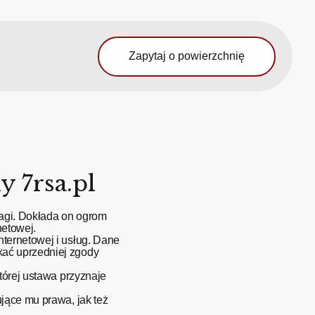
Zapytaj o powierzchnię
 7rsa.pl
wagi. Dokłada on ogrom
netowej.
ternetowej i usług. Dane
kać uprzedniej zgody
tórej ustawa przyznaje
jące mu prawa, jak też