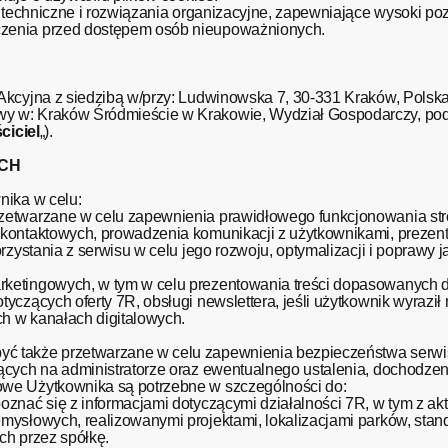
i techniczne i rozwiązania organizacyjne, zapewniające wysoki p
zenia przed dostępem osób nieupoważnionych.
kcyjna z siedzibą w/przy: Ludwinowska 7, 30-331 Kraków, Polska,
wy w: Kraków Śródmieście w Krakowie, Wydział Gospodarczy, p
ciciel
„).
YCH
nika w celu:
etwarzane w celu zapewnienia prawidłowego funkcjonowania stro
kontaktowych, prowadzenia komunikacji z użytkownikami, prezent
orzystania z serwisu w celu jego rozwoju, optymalizacji i popra
ketingowych, w tym w celu prezentowania treści dopasowanych 
czących oferty 7R, obsługi newslettera, jeśli użytkownik wyraził 
ych w kanałach digitalowych.
ć także przetwarzane w celu zapewnienia bezpieczeństwa serwis
cych na administratorze oraz ewentualnego ustalenia, dochodzen
we Użytkownika są potrzebne w szczególności do:
znać się z informacjami dotyczącymi działalności 7R, w tym z akt
mysłowych, realizowanymi projektami, lokalizacjami parków, sta
ych przez spółkę.