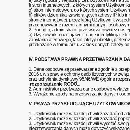
e) daty i godziny wejścia przez Użytkownika na stro
f) stron internetowych, z których system Użytkowni
g) stron internetowych, do których system Użytkow
h) plików dziennika, zawierających adresy IP lub in
stronie internetowej, przez którą Użytkownik wszed
przechowywane razem z innymi danymi osobowymi
2. Ponadto, administrator przetwarza również nast
a) Użytkownik może ujawnić dane identyfikujące fir
zapytania ofertowego, takie jak typ obiektu, pref
przekazane w formularzu. Zakres danych zależy od
IV. PODSTAWA PRAWNA PRZETWARZANIA 
1. Dane osobowe są przetwarzane zgodnie z przep
2016 r. w sprawie ochrony osób fizycznych w zwi
oraz uchylenia dyrektywy 95/46/WE (ogólne rozporzą
„
rozporządzenie RODO
„.
2. Administrator przetwarza dane osobowe wyłączn
3. Wyrażenie zgody na przetwarzanie danych osobo
V. PRAWA PRZYSŁUGUJĄCE UŻYTKOWNIKOW
1. Użytkownik może w każdej chwili zażądać od adm
2. Użytkownik może w każdej chwili zażądać popr
3. Użytkownik może w każdej chwili wycofać swoj
nieprzetwarzania danych może dotyczyć wskazaneg