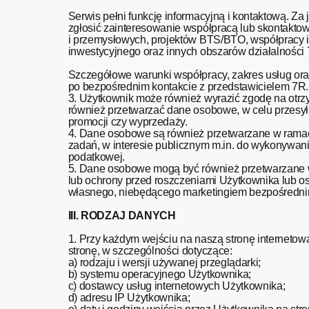
Serwis pełni funkcję informacyjną i kontaktową. Z
zgłosić zainteresowanie współpracą lub skontakt
i przemysłowych, projektów BTS/BTO, współpracy i
inwestycyjnego oraz innych obszarów działal
Szczegółowe warunki współpracy, zakres usług or
po bezpośrednim kontakcie z przedstawicielem 7R.
3. Użytkownik może również wyrazić zgodę na otrzy
również przetwarzać dane osobowe, w celu przesył
promocji czy wyprzedaży.
4. Dane osobowe są również przetwarzane w ramach
zadań, w interesie publicznym m.in. do wykonywa
podatkowej.
5. Dane osobowe mogą być również przetwarzane w
lub ochrony przed roszczeniami Użytkownika lub oso
własnego, niebędącego marketingiem bezpośredni
III. RODZAJ DANYCH
1. Przy każdym wejściu na naszą stronę interneto
stronę, w szczególności dotyczące:
a) rodzaju i wersji używanej przeglądarki;
b) systemu operacyjnego Użytkownika;
c) dostawcy usług internetowych Użytkownika;
d) adresu IP Użytkownika;