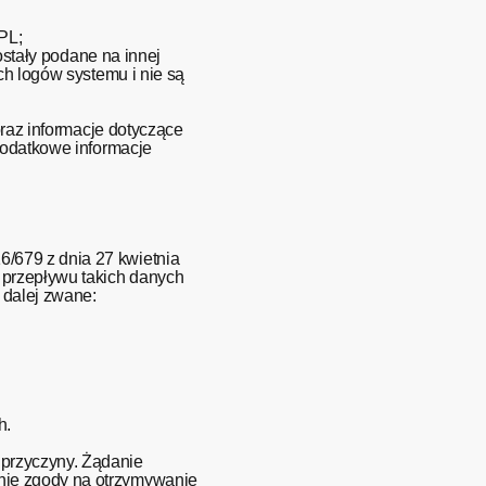
PL;
ostały podane na innej
ch logów systemu i nie są
oraz informacje dotyczące
dodatkowe informacje
/679 z dnia 27 kwietnia
 przepływu takich danych
 dalej zwane:
h.
 przyczyny. Żądanie
nie zgody na otrzymywanie