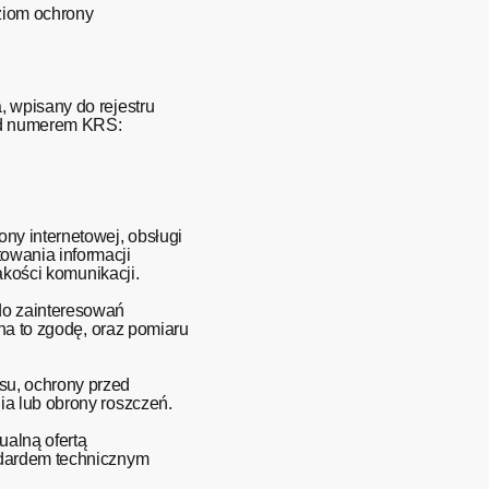
oziom ochrony
 wpisany do rejestru
od numerem KRS:
ny internetowej, obsługi
owania informacji
wy jakości komunikacji.
do zainteresowań
na to zgodę, oraz pomiaru
u, ochrony przed
ia lub obrony roszczeń.
ualną ofertą
ndardem technicznym