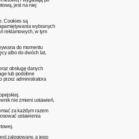
tową, jest na niej
e. Cookies są
 zapamiętywania wybranych
łań reklamowych, w tym
chowywana do momentu
ęcy albo do dwóch lat,
 oraz obsługę danych
rage lub podobne
 przez administratora
pejskiej.
ownik nie zmieni ustawień,
rzymać za każdym razem
stosować ustawienia
etowej.
jest zalogowany, a jego