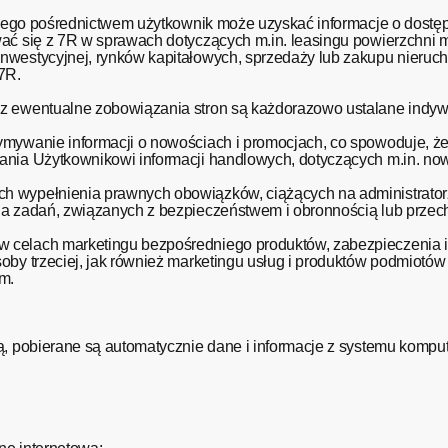
a jego pośrednictwem użytkownik może uzyskać informacje o dost
ować się z 7R w sprawach dotyczących m.in. leasingu powierzchn
nwestycyjnej, rynków kapitałowych, sprzedaży lub zakupu nieruch
ności 7R.
az ewentualne zobowiązania stron są każdorazowo ustalane indyw
mywanie informacji o nowościach i promocjach, co spowoduje, że 
ania Użytkownikowi informacji handlowych, dotyczących m.in. now
 wypełnienia prawnych obowiązków, ciążących na administratorz
nia zadań, związanych z bezpieczeństwem i obronnością lub prz
 celach marketingu bezpośredniego produktów, zabezpieczenia 
by trzeciej, jak również marketingu usług i produktów podmiotów 
m.
wą, pobierane są automatycznie dane i informacje z systemu komp