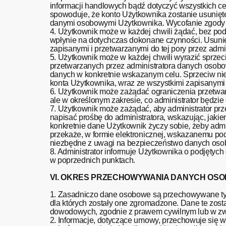
informacji handlowych bądź dotyczyć wszystkich c
spowoduje, że konto Użytkownika zostanie usunięte
danymi osobowymi Użytkownika. Wycofanie zgody n
4. Użytkownik może w każdej chwili żądać, bez pod
wpłynie na dotychczas dokonane czynności. Usuni
zapisanymi i przetwarzanymi do tej pory przez adm
5. Użytkownik może w każdej chwili wyrazić sprze
przetwarzanych przez administratora danych osobo
danych w konkretnie wskazanym celu. Sprzeciw ni
konta Użytkownika, wraz ze wszystkimi zapisanymi 
6. Użytkownik może zażądać ograniczenia przetwar
ale w określonym zakresie, co administrator będzi
7. Użytkownik może zażądać, aby administrator p
napisać prośbę do administratora, wskazując, jak
konkretnie dane Użytkownik życzy sobie, żeby admi
przekaże, w formie elektronicznej, wskazanemu po
niezbędne z uwagi na bezpieczeństwo danych osob
8. Administrator informuje Użytkownika o podjęty
w poprzednich punktach.
VI. OKRES PRZECHOWYWANIA DANYCH OS
1. Zasadniczo dane osobowe są przechowywane tyl
dla których zostały one zgromadzone. Dane te zost
dowodowych, zgodnie z prawem cywilnym lub w z
2. Informacje, dotyczące umowy, przechowuje się w