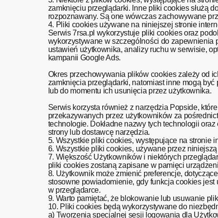
zamknięciu przeglądarki. Inne pliki cookies służą d
rozpoznawany. Są one wówczas zachowywane prze
4. Pliki cookies używane na niniejszej stronie intern
Serwis 7rsa.pl wykorzystuje pliki cookies oraz pod
wykorzystywane w szczególności do zapewnienia pr
ustawień użytkownika, analizy ruchu w serwisie, op
kampanii Google Ads.
Okres przechowywania plików cookies zależy od ic
zamknięcia przeglądarki, natomiast inne mogą być 
lub do momentu ich usunięcia przez użytkown
Serwis korzysta również z narzędzia Popside, któr
przekazywanych przez użytkowników za pośrednictw
technologie. Dokładne nazwy tych technologii ora
strony lub dostawcę narzędzia.
5. Wszystkie pliki cookies, występujące na stronie i
6. Wszystkie pliki cookies, używane przez niniejsz
7. Większość Użytkowników i niektórych przeglądar
pliki cookies zostaną zapisane w pamięci urządzeni
8. Użytkownik może zmienić preferencje, dotyczące
stosowne powiadomienie, gdy funkcja cookies jest 
w przeglądarce.
9. Warto pamiętać, że blokowanie lub usuwanie pli
10. Pliki cookies będą wykorzystywane do niezbęd
a) Tworzenia specjalnej sesji logowania dla Użytko