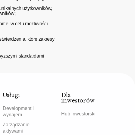
 unikalnych użytkowników,
owników;
darce, w celu możliwości
 stwierdzenia, które zakresy
wyzszymi standardami
Usługi
Dla
inwestorów
Development i
Hub inwestorski
wynajem
Zarządzanie
aktywami