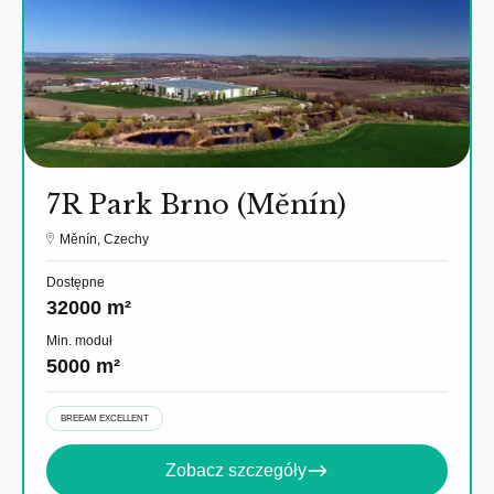
7R Park Brno (Měnín)
Měnín, Czechy
Dostępne
32000 m²
Min. moduł
5000 m²
BREEAM EXCELLENT
Zobacz szczegóły