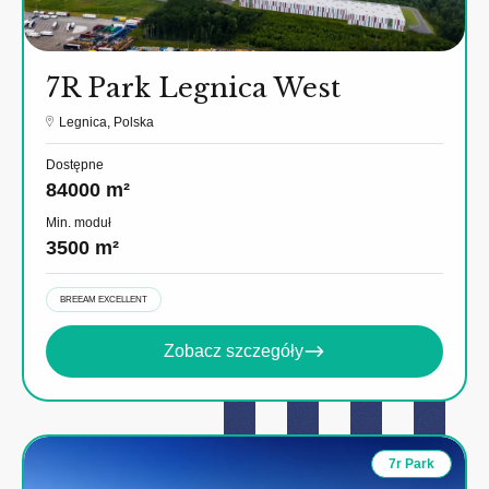
7R Park Legnica West
Legnica, Polska
Dostępne
84000 m²
Min. moduł
3500 m²
BREEAM EXCELLENT
Zobacz szczegóły
7r Park