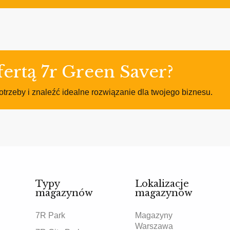
ertą 7r Green Saver?
otrzeby i znaleźć idealne rozwiązanie dla twojego biznesu.
Typy
Lokalizacje
magazynów
magazynów
7R Park
Magazyny
Warszawa