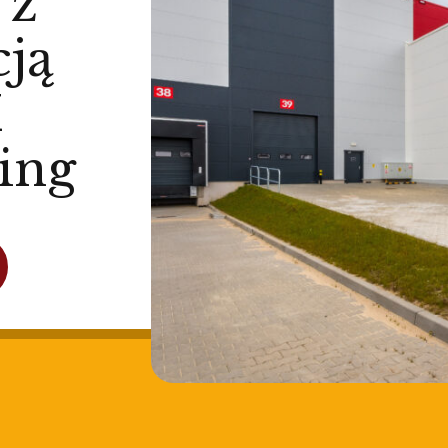
 z
cją
M
ing