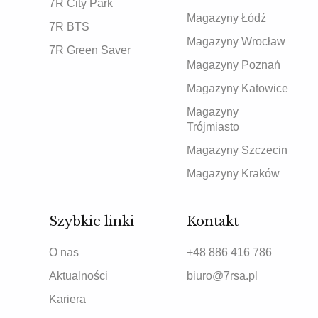
7R City Park
Magazyny Łódź
7R BTS
Magazyny Wrocław
7R Green Saver
Magazyny Poznań
Magazyny Katowice
Magazyny
Trójmiasto
Magazyny Szczecin
Magazyny Kraków
Szybkie linki
Kontakt
O nas
+48 886 416 786
Aktualności
biuro@7rsa.pl
Kariera