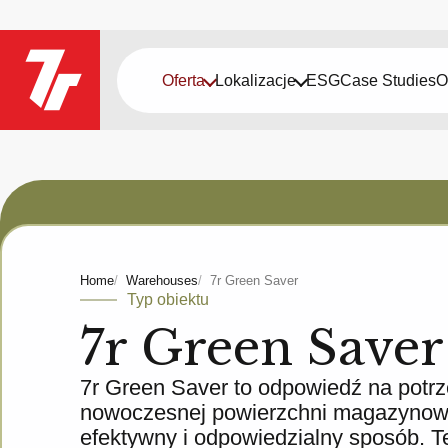
Oferta
Lokalizacje
ESG
Case Studies
O
Home
Warehouses
7r Green Saver
Typ obiektu
7r Green Saver
7r Green Saver to odpowiedź na potrze
nowoczesnej powierzchni magazynowej
efektywny i odpowiedzialny sposób. T