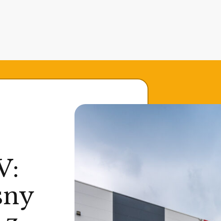
V:
sny