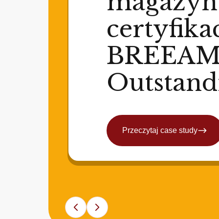
magazyn
certyfika
BREEA
Outstand
Przeczytaj case study