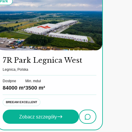
 Park
7R Park Legnica West
Legnica, Polska
Dostpne
Min. mduł
84000 m²
3500 m²
BREEAM EXCELLENT
Zobacz szczegóły