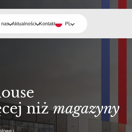
 nas
Aktualności
Kontakt
PL
ouse
cej niż
magazyny
łowe i