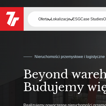
Oferta
Lokalizacje
ESG
Case Studies
O
Nieruchomości przemysłowe i logistyczne
Beyond wareh
Budujemy wię
Realizujemy nowoczesne nieruchomości przemys