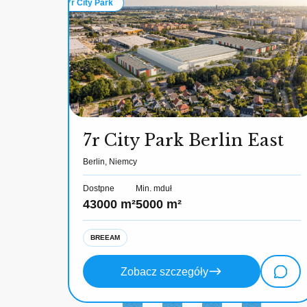
7r City Park
7r City Park Berlin East
Berlin, Niemcy
Dostpne
Min. mduł
43000 m²
5000 m²
BREEAM
Zobacz szczegóły