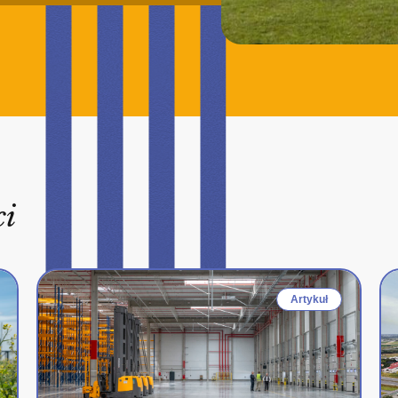
ci
Artykuł