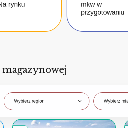
Na rynku
mkw w
przygotowaniu
i magazynowej
Region
Miasto
Wybierz region
Wybierz mi