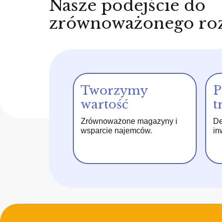
Nasze podejście do
zrównoważonego ro
Tworzymy
P
wartość
t
Zrównoważone magazyny i
De
wsparcie najemców.
in