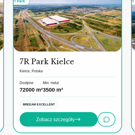
7r Park
7r
7R Park Kielce
Kielce, Polska
Dostpne
Min. mduł
72000 m²
3500 m²
BREEAM EXCELLENT
Zobacz szczegóły