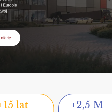
 i Europie
zwój
ofertę
+15 lat
+2,5 M