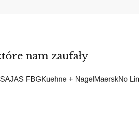
 które nam zaufały
AS FBG
Kuehne + Nagel
Maersk
No Limit
Ome