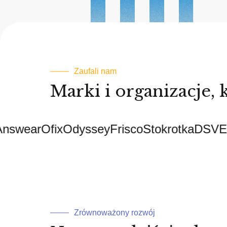
Zaufali nam
Marki i organizacje,
ar
Ofix
Odyssey
Frisco
Stokrotka
DSV
ESA
J
Zrównoważony rozwój