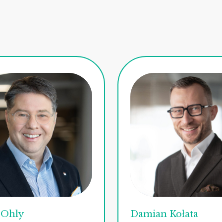
 Ohly
Damian Kołata