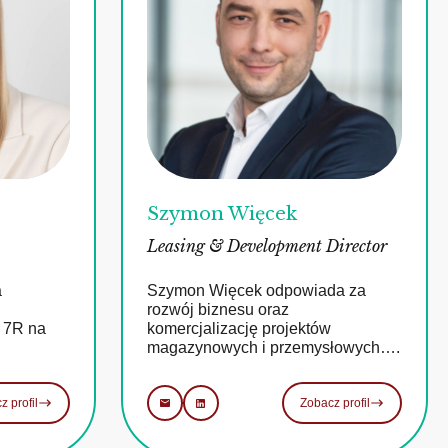
Szymon Więcek
Leasing & Development Director
a
Szymon Więcek odpowiada za
rozwój biznesu oraz
w 7R na
komercjalizację projektów
magazynowych i przemysłowych….
z profil
Zobacz profil