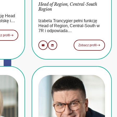
Head of Region, Central-South
Region
cję Head
olskę i…
Izabela Trancygier pełni funkcję
Head of Region, Central-South w
7R i odpowiada…
z profil
Zobacz profil