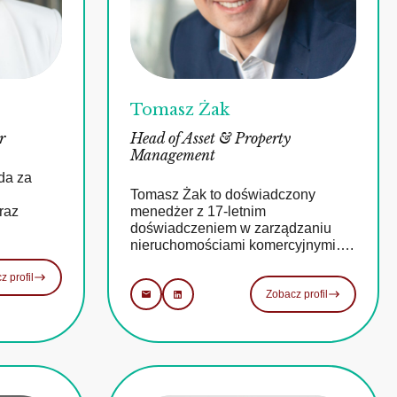
Tomasz Żak
r
Head of Asset & Property
Management
da za
Tomasz Żak to doświadczony
raz
menedżer z 17-letnim
doświadczeniem w zarządzaniu
nieruchomościami komercyjnymi….
z profil
Zobacz profil