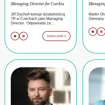
Managing Director for Czechia
Managing
Jiří Duchoň kieruje działalnością
Martin Oh
7R w Czechach jako Managing
Germany 
Director. Odpowiada za…
Zobacz profil