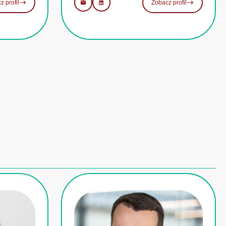
z profil
Zobacz profil