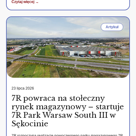
Czytaj więcej →
Artykuł
23 lipca 2026
7R powraca na stołeczny
rynek magazynowy – startuje
7R Park Warsaw South III w
Sękocinie
7R rozpoczyna realizację nowoczesnego parku magazynowego 7R