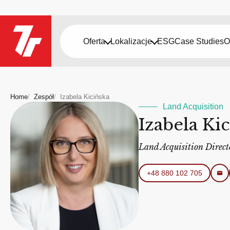
Oferta
Lokalizacje
ESG
Case Studies
O
Home
Zespół
Izabela Kicińska
Land Acquisition
Izabela Ki
Land Acquisition Direct
+48 880 102 705