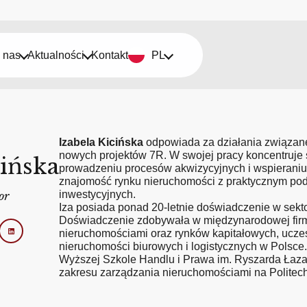
 nas
Aktualności
Kontakt
PL
Izabela Kicińska
odpowiada za działania związan
nowych projektów 7R. W swojej pracy koncentruje si
cińska
prowadzeniu procesów akwizycyjnych i wspieraniu 
znajomość rynku nieruchomości z praktycznym pod
inwestycyjnych.
or
Iza posiada ponad 20-letnie doświadczenie w sekt
Doświadczenie zdobywała w międzynarodowej firm
nieruchomościami oraz rynków kapitałowych, uczes
nieruchomości biurowych i logistycznych w Polsce
Wyższej Szkole Handlu i Prawa im. Ryszarda Łaza
zakresu zarządzania nieruchomościami na Politec