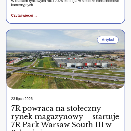
W realiach rynkowych roku 2026 ekologia w sektorze nieruchomości
komercyjnych…
Czytaj więcej →
Artykuł
23 lipca 2026
7R powraca na stołeczny
rynek magazynowy – startuje
7R Park Warsaw South III w