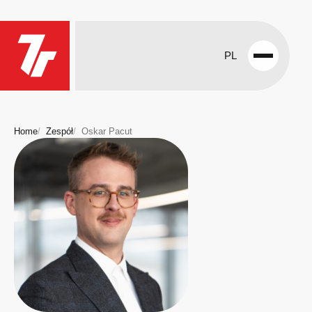
PL
Open
menu
Home
Zespół
Oskar Pacut