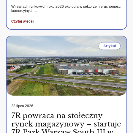
W realiach rynkowych roku 2026 ekologia w sektorze nieruchomości
komercyjnych…
Czytaj więcej →
Artykuł
23 lipca 2026
7R powraca na stołeczny
rynek magazynowy – startuje
7R Park Warsaw South III w