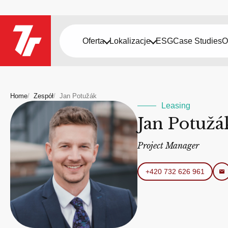
Oferta
Lokalizacje
ESG
Case Studies
O
Home
Zespół
Jan Potužák
Leasing
Jan Potužá
Project Manager
+420 732 626 961