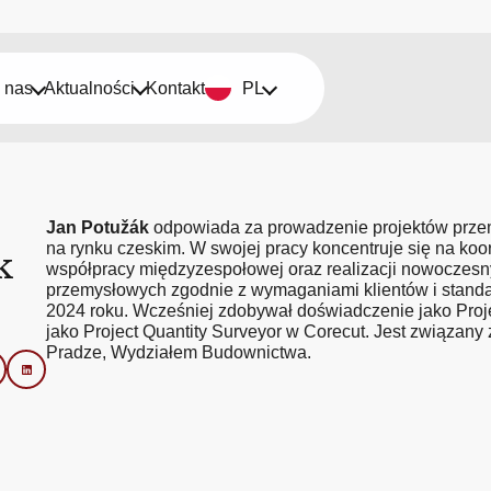
 nas
Aktualności
Kontakt
PL
Jan Potužák
odpowiada za prowadzenie projektów przem
na rynku czeskim. W swojej pracy koncentruje się na koo
k
współpracy międzyzespołowej oraz realizacji nowoczes
przemysłowych zgodnie z wymaganiami klientów i standa
2024 roku. Wcześniej zdobywał doświadczenie jako Proj
jako Project Quantity Surveyor w Corecut. Jest związa
Pradze, Wydziałem Budownictwa.