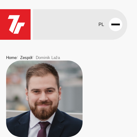
PL
Open
menu
Home
Zespół
Dominik Laža