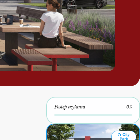
Postęp czytania
0%
7r City
Park