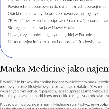
Powierzchnia dopasowana do dynamicznych operacji e-co
Obiekt dostosowany do potrzeb nowoczesnej logistyki
7R Hub Nowa Huta jako odpowiedź na rozwój e-commerce
Strategiczna lokalizacja w Nowej Hucie
Największy kompleks logistyki miejskiej w Europie
Niskoemisyjna infrastruktura i odporność środowiskowa
Marka Medicine jako naje
BrandBQ to krakowska spółka będąca właścicielem marki Medicin
modowych oraz lifestyle’owych, prowadząc działalność w model
wybranych rynkach europejskich, łącząc sprzedaż internetową z 
budujących własne marki konsumenckie o międzynarodowym za
Kluczowym wyróżnikiem marki Medicine są artystyczne współprace
Marka obecna jest w formie stacjonarnych salonów w Polsce, Cze