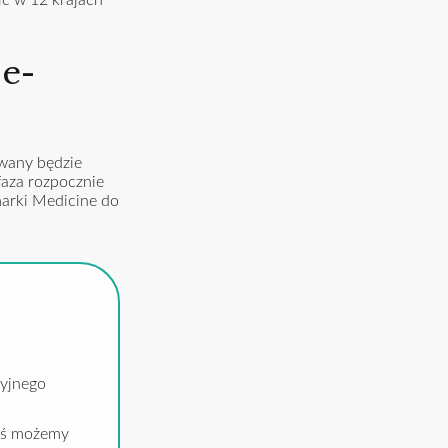
e-
wany będzie
faza rozpocznie
marki Medicine do
cyjnego
ziś możemy