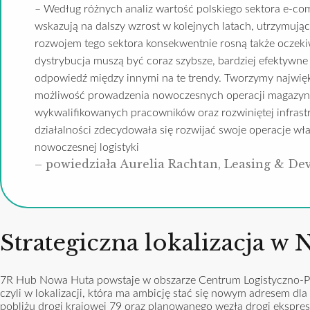
– Według różnych analiz wartość polskiego sektora e-c
wskazują na dalszy wzrost w kolejnych latach, utrzymują
rozwojem tego sektora konsekwentnie rosną także oczeki
dystrybucja muszą być coraz szybsze, bardziej efektywn
odpowiedź między innymi na te trendy. Tworzymy najwięk
możliwość prowadzenia nowoczesnych operacji magazynow
wykwalifikowanych pracowników oraz rozwiniętej infrastr
działalności zdecydowała się rozwijać swoje operacje wła
nowoczesnej logistyki
– powiedziała Aurelia Rachtan, Leasing & De
Strategiczna lokalizacja w
7R Hub Nowa Huta powstaje w obszarze Centrum Logistyczno-P
czyli w lokalizacji, która ma ambicję stać się nowym adresem 
pobliżu drogi krajowej 79 oraz planowanego węzła drogi ekspre