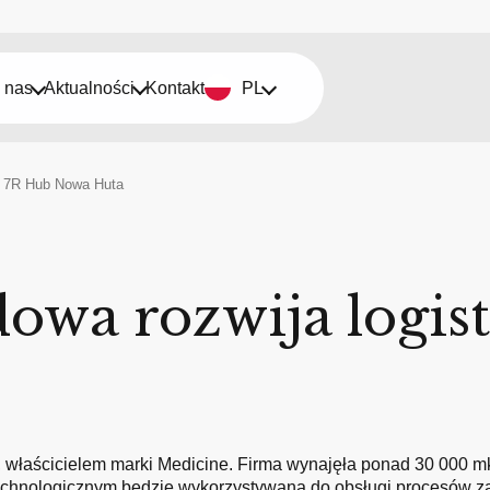
 nas
Aktualności
Kontakt
PL
w 7R Hub Nowa Huta
owa rozwija logis
właścicielem marki Medicine. Firma wynajęła ponad 30 000 
echnologicznym będzie wykorzystywana do obsługi procesów za