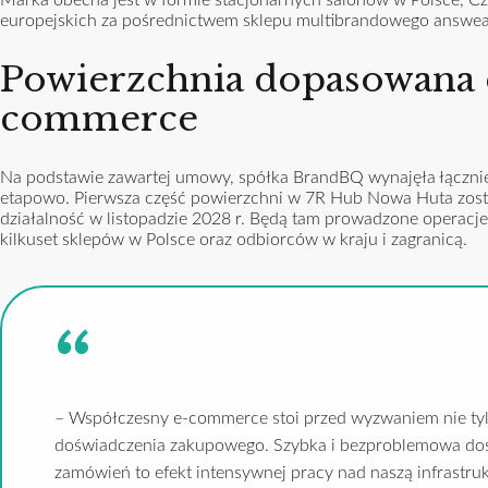
europejskich za pośrednictwem sklepu multibrandowego answea
Powierzchnia dopasowana 
commerce
Na podstawie zawartej umowy, spółka BrandBQ wynajęła łączni
etapowo. Pierwsza część powierzchni w 7R Hub Nowa Huta zostan
działalność w listopadzie 2028 r. Będą tam prowadzone operacj
kilkuset sklepów w Polsce oraz odbiorców w kraju i zagranicą.
– Współczesny e-commerce stoi przed wyzwaniem nie tylk
doświadczenia zakupowego. Szybka i bezproblemowa dosta
zamówień to efekt intensywnej pracy nad naszą infrastr