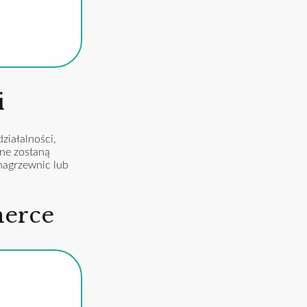
i
ziałalności,
ne zostaną
nagrzewnic lub
merce