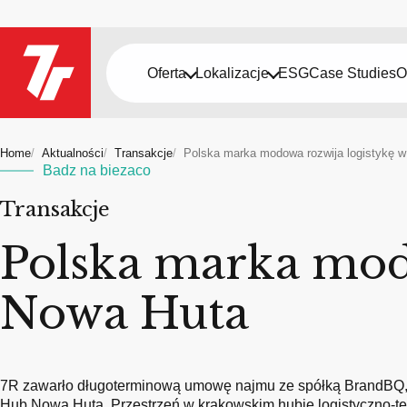
Oferta
Lokalizacje
ESG
Case Studies
O
Home
Aktualności
Transakcje
Polska marka modowa rozwija logistykę 
Badz na biezaco
Transakcje
Polska marka mod
Nowa Huta
7R zawarło długoterminową umowę najmu ze spółką BrandBQ, 
Hub Nowa Huta. Przestrzeń w krakowskim hubie logistyczno-t