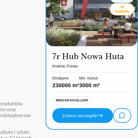
W
budowie
7r Hub Nowa Huta
Kraków, Polska
Dostępne
Min. moduł
230000 m²
3000 m²
BREEAM EXCELLENT
y produktów
im oraz
Zobacz szczegóły
rzedsiębiorstw
tury i sztuki.
ić w 12 krajach