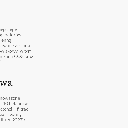
ejskiej w
 operatorów
zienną
osowane zostaną
dowiskowy, w tym
ujnikami CO2 oraz
),
owa
ównoważone
k. 10 hektarów,
ncji i filtracji
realizowany
I kw. 2027 r.