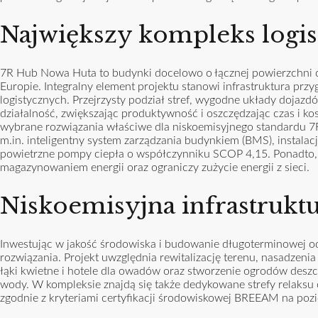
Największy kompleks logis
7R Hub Nowa Huta to budynki docelowo o łącznej powierzchni ok.
Europie. Integralny element projektu stanowi infrastruktura pr
logistycznych. Przejrzysty podział stref, wygodne układy dojazd
działalność, zwiększając produktywność i oszczędzając czas i ko
wybrane rozwiązania właściwe dla niskoemisyjnego standardu 7R
m.in. inteligentny system zarządzania budynkiem (BMS), instalac
powietrzne pompy ciepła o współczynniku SCOP 4,15. Ponadto, ele
magazynowaniem energii oraz ograniczy zużycie energii z sieci.
Niskoemisyjna infrastrukt
Inwestując w jakość środowiska i budowanie długoterminowej 
rozwiązania. Projekt uwzględnia rewitalizację terenu, nasadzeni
łąki kwietne i hotele dla owadów oraz stworzenie ogrodów deszczo
wody. W kompleksie znajdą się także dedykowane strefy relaksu
zgodnie z kryteriami certyfikacji środowiskowej BREEAM na pozio