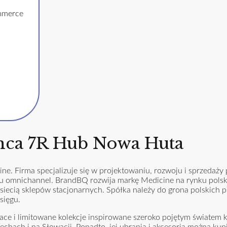
mmerce
mca 7R Hub Nowa Huta
e. Firma specjalizuje się w projektowaniu, rozwoju i sprzedaż
u omnichannel. BrandBQ rozwija markę Medicine na rynku polsk
siecią sklepów stacjonarnych. Spółka należy do grona polskich p
sięgu.
 i limitowane kolekcje inspirowane szeroko pojętym światem kul
chach i na Słowacji. Ponadto, jej ubrania i akcesoria można kup