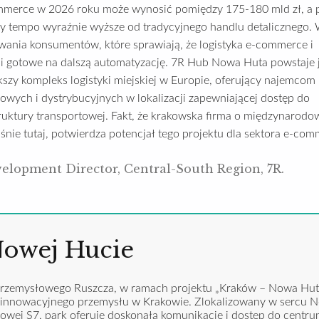
ommerce w 2026 roku może wynosić pomiędzy 175-180 mld zł, a
cy tempo wyraźnie wyższe od tradycyjnego handlu detalicznego. 
wania konsumentów, które sprawiają, że logistyka e-commerce i
e i gotowe na dalszą automatyzację. 7R Hub Nowa Huta powstaje 
szy kompleks logistyki miejskiej w Europie, oferujący najemcom
ych i dystrybucyjnych w lokalizacji zapewniającej dostęp do
uktury transportowej. Fakt, że krakowska firma o międzynarodow
śnie tutaj, potwierdza potencjał tego projektu dla sektora e-com
velopment Director, Central-South Region, 7R.
 Nowej Hucie
rzemysłowego Ruszcza, w ramach projektu „Kraków – Nowa Huta
dla innowacyjnego przemysłu w Krakowie. Zlokalizowany w sercu 
sowej S7, park oferuje doskonałą komunikację i dostęp do centr