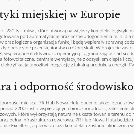
tyki miejskiej w Europie
 230 tys. mkw., które utworzą największy kompleks logistyki mi
zygotowana pod automatyzację oraz liczne udogodnienia m.in. dla
ów oraz logiczna organizacja funkcji będą wspierały sprawną cod
szty operacyjne przedsiębiorstw o różnej skali. W projekcie zast
, wspierające efektywność operacyjną i ograniczające ślad śro
ja fotowoltaiczna, centrale wentylacyjne z odzyskiem ciepła i cz
ktryfikacja umożliwi integrację z lokalną produkcją energii (PV
ura i odporność środowisk
odporności miejsca, 7R Hub Nowa Huta obejmie także liczne zr
a ponad 2200 roślin wspierających bioróżnorodność, zalesienie o
wych, które wykorzystają naturalne ukształtowanie terenu do rete
 oraz pełna infrastruktura rowerowa. 7R Hub Nowa Huta będzie 
mie Excellent, a pierwsza faza kompleksu zostanie ukończona w I