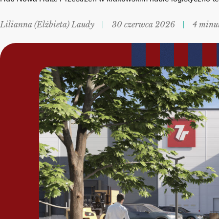
Lilianna (Elżbieta) Laudy
30 czerwca 2026
4 minu