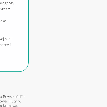
 prognozy
Wraz z
jako
ej skali
merce i
 Przyszłości” –
Nowej Huty, w
um Krakowa.