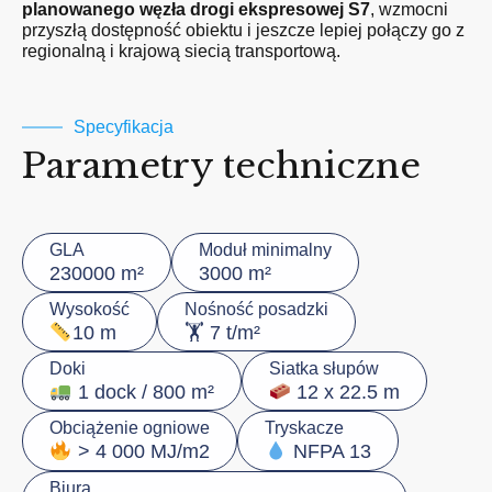
planowanego węzła drogi ekspresowej S7
, wzmocni
przyszłą dostępność obiektu i jeszcze lepiej połączy go z
regionalną i krajową siecią transportową.
Specyfikacja
Parametry techniczne
GLA
Moduł minimalny
230000 m²
3000 m²
Wysokość
Nośność posadzki
🏋️ 7 t/m²
10 m
Doki
Siatka słupów
1 dock / 800 m²
12 x 22.5 m
Obciążenie ogniowe
Tryskacze
> 4 000 MJ/m2
NFPA 13
Biura