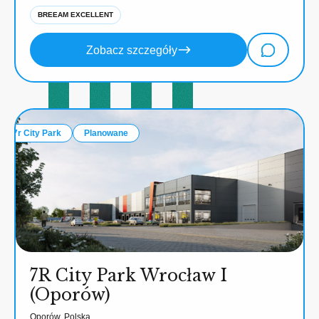
BREEAM EXCELLENT
Zobacz szczegóły
7r City Park
Planowane
7R City Park Wrocław I
(Oporów)
Oporów, Polska