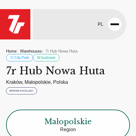
PL
Open
menu
Home
Warehouses
7r Hub Nowa Huta
7r City Park
W budowie
7r Hub Nowa Huta
Kraków, Małopolskie, Polska
BREEAM EXCELLENT
Małopolskie
Region