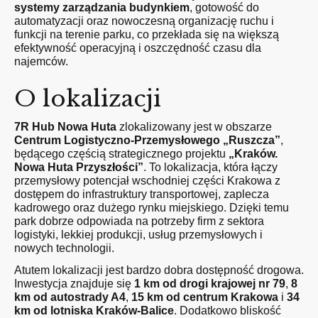
systemy zarządzania budynkiem
, gotowość do
automatyzacji oraz nowoczesną organizację ruchu i
funkcji na terenie parku, co przekłada się na większą
efektywność operacyjną i oszczędność czasu dla
najemców.
O lokalizacji
7R Hub Nowa Huta
zlokalizowany jest w obszarze
Centrum Logistyczno-Przemysłowego „Ruszcza”
,
będącego częścią strategicznego projektu
„Kraków.
Nowa Huta Przyszłości”
. To lokalizacja, która łączy
przemysłowy potencjał wschodniej części Krakowa z
dostępem do infrastruktury transportowej, zaplecza
kadrowego oraz dużego rynku miejskiego. Dzięki temu
park dobrze odpowiada na potrzeby firm z sektora
logistyki, lekkiej produkcji, usług przemysłowych i
nowych technologii.
Atutem lokalizacji jest bardzo dobra dostępność drogowa.
Inwestycja znajduje się
1 km od drogi krajowej nr 79
,
8
km od autostrady A4
,
15 km od centrum Krakowa
i
34
km od lotniska Kraków-Balice
. Dodatkowo bliskość