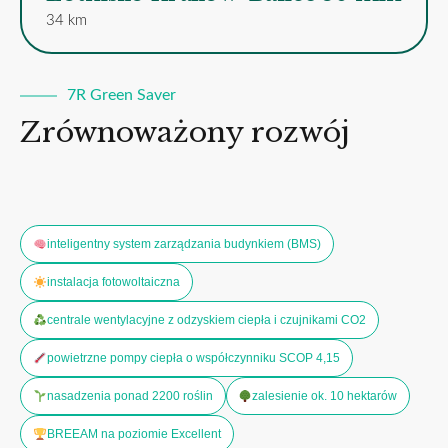
34 km
7R Green Saver
Zrównoważony rozwój
inteligentny system zarządzania budynkiem (BMS)
instalacja fotowoltaiczna
centrale wentylacyjne z odzyskiem ciepła i czujnikami CO2
powietrzne pompy ciepła o współczynniku SCOP 4,15
nasadzenia ponad 2200 roślin
zalesienie ok. 10 hektarów
BREEAM na poziomie Excellent