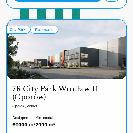
7r City Park
Planowane
7R City Park Wrocław II
(Oporów)
Oporów, Polska
Dostępne
Min. moduł
60000 m²
2000 m²