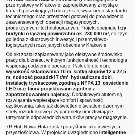
przemysłowy w Krakowie, zaprojektowany z myślą o
firmach poszukujących dużej skali, wysokiego standardu
technicznego oraz przestrzeni gotowej do prowadzenia
zaawansowanych operacji magazynowych,
produkcyjnych i technologicznych. Projekt obejmuje
trzy
budynki o łącznej powierzchni ok. 230 000 m²
, co czyni
go jedną z kluczowych inwestycji przemysłowo-
logistycznych rozwijanych obecnie w Krakowie.
Obiekt został zaplanowany jako efektywne środowisko
pracy dla biznesu, w którym funkcjonalność i technologia
wspierają codzienne operacje. Park oferuje m.in.
wysokość składowania 10 m
,
siatkę słupów 12 x 22,5
m
,
nośność posadzki 7 t/m²
,
hydrauliczne doki
,
instalację tryskaczową zgodną z NFPA 13
,
oświetlenie
LED
oraz
biura projektowane zgodnie z
zapotrzebowaniem najemcy
. Dodatkowym atutem są
rozwiązania wspierające komfort i sprawność
użytkowania, takie jak doświetlenie światłem dziennym
strefy rozładunkowej czy parametry umożliwiające
utrzymanie odpowiednich warunków pracy w magazynie.
7R Hub Nowa Huta został pomyślany jako inwestycja
przyszłościowa. W projekcie uwzględniono
inteligentne