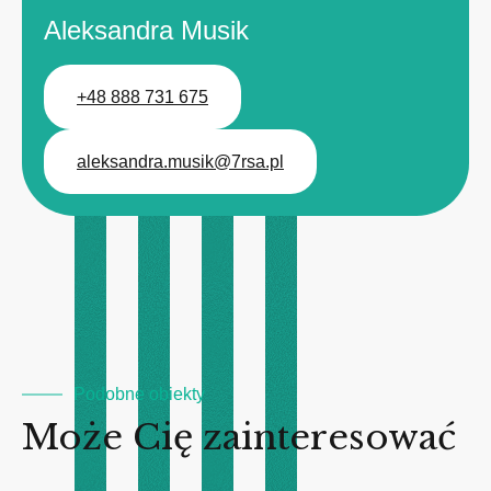
Aleksandra Musik
+48 888 731 675
aleksandra.musik@7rsa.pl
Podobne obiekty
Może Cię zainteresować