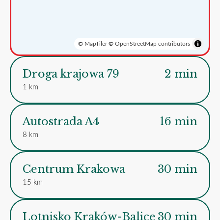
©
MapTiler
©
OpenStreetMap contributors
Droga krajowa 79
2 min
1 km
Autostrada A4
16 min
8 km
Centrum Krakowa
30 min
15 km
Lotnisko Kraków-Balice
30 min