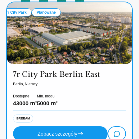
7r City Park
Planowane
7r City Park Berlin East
Berlin, Niemcy
Dostępne
Min. moduł
43000 m²
5000 m²
BREEAM
Zobacz szczegóły