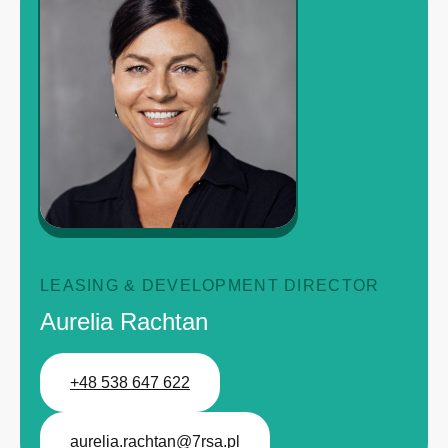
LEASING & DEVELOPMENT DIRECTOR
Aurelia Rachtan
+48 538 647 622
aurelia.rachtan@7rsa.pl