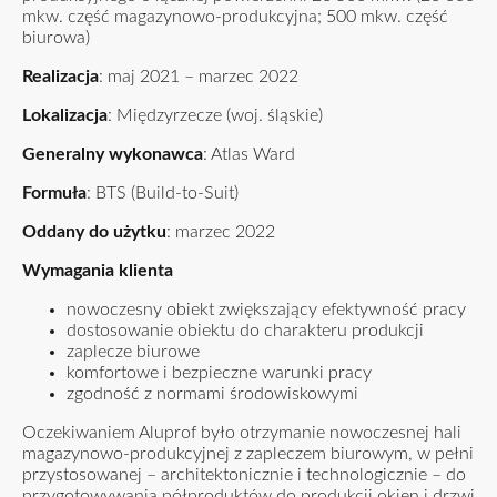
mkw. część magazynowo-produkcyjna; 500 mkw. część
biurowa)
Realizacja
: maj 2021 – marzec 2022
Lokalizacja
: Międzyrzecze (woj. śląskie)
Generalny wykonawca
: Atlas Ward
Formuła
: BTS (Build-to-Suit)
Oddany do użytku
: marzec 2022
Wymagania klienta
nowoczesny obiekt zwiększający efektywność pracy
dostosowanie obiektu do charakteru produkcji
zaplecze biurowe
komfortowe i bezpieczne warunki pracy
zgodność z normami środowiskowymi
Oczekiwaniem Aluprof było otrzymanie nowoczesnej hali
magazynowo-produkcyjnej z zapleczem biurowym, w pełni
przystosowanej – architektonicznie i technologicznie – do
przygotowywania półproduktów do produkcji okien i drzwi