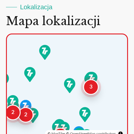
Lokalizacja
Mapa lokalizacji
3
2
2
©
MapTiler
©
OpenStreetMap contributors