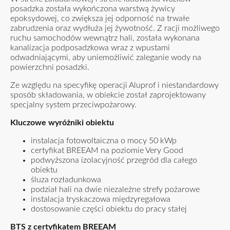
posadzka została wykończona warstwą żywicy
epoksydowej, co zwiększa jej odporność na trwałe
zabrudzenia oraz wydłuża jej żywotność. Z racji możliwego
ruchu samochodów wewnątrz hali, została wykonana
kanalizacja podposadzkowa wraz z wpustami
odwadniającymi, aby uniemożliwić zaleganie wody na
powierzchni posadzki.
Ze względu na specyfikę operacji Aluprof i niestandardowy
sposób składowania, w obiekcie został zaprojektowany
specjalny system przeciwpożarowy.
Kluczowe wyróżniki obiektu
instalacja fotowoltaiczna o mocy 50 kWp
certyfikat BREEAM na poziomie Very Good
podwyższona izolacyjność przegród dla całego
obiektu
śluza rozładunkowa
podział hali na dwie niezależne strefy pożarowe
instalacja tryskaczowa międzyregałowa
dostosowanie części obiektu do pracy stałej
BTS z certyfikatem BREEAM