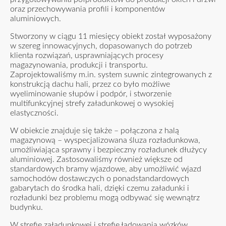
oraz przechowywania profili i komponentów
aluminiowych.
Stworzony w ciągu 11 miesięcy obiekt został wyposażony
w szereg innowacyjnych, dopasowanych do potrzeb
klienta rozwiązań, usprawniających procesy
magazynowania, produkcji i transportu.
Zaprojektowaliśmy m.in. system suwnic zintegrowanych z
konstrukcją dachu hali, przez co było możliwe
wyeliminowanie słupów i podpór, i stworzenie
multifunkcyjnej strefy załadunkowej o wysokiej
elastyczności.
W obiekcie znajduje się także – połączona z halą
magazynową – wyspecjalizowana śluza rozładunkowa,
umożliwiająca sprawny i bezpieczny rozładunek dłużycy
aluminiowej. Zastosowaliśmy również większe od
standardowych bramy wjazdowe, aby umożliwić wjazd
samochodów dostawczych o ponadstandardowych
gabarytach do środka hali, dzięki czemu załadunki i
rozładunki bez problemu mogą odbywać się wewnątrz
budynku.
W strefie załadunkowej i strefie ładowania wózków