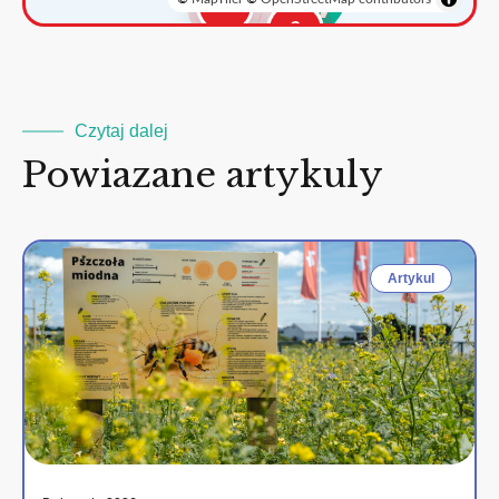
3
2
Czytaj dalej
Powiazane artykuly
Artykul