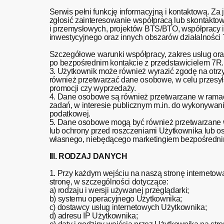
Serwis pełni funkcję informacyjną i kontaktową. Z
zgłosić zainteresowanie współpracą lub skontakt
i przemysłowych, projektów BTS/BTO, współpracy i
inwestycyjnego oraz innych obszarów działal
Szczegółowe warunki współpracy, zakres usług or
po bezpośrednim kontakcie z przedstawicielem 7R.
3. Użytkownik może również wyrazić zgodę na otrzy
również przetwarzać dane osobowe, w celu przesył
promocji czy wyprzedaży.
4. Dane osobowe są również przetwarzane w ramach
zadań, w interesie publicznym m.in. do wykonywa
podatkowej.
5. Dane osobowe mogą być również przetwarzane w
lub ochrony przed roszczeniami Użytkownika lub oso
własnego, niebędącego marketingiem bezpośredni
III. RODZAJ DANYCH
1. Przy każdym wejściu na naszą stronę interneto
stronę, w szczególności dotyczące:
a) rodzaju i wersji używanej przeglądarki;
b) systemu operacyjnego Użytkownika;
c) dostawcy usług internetowych Użytkownika;
d) adresu IP Użytkownika;