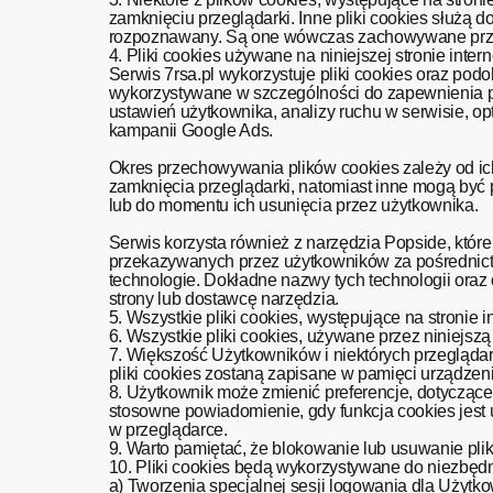
zamknięciu przeglądarki. Inne pliki cookies służą d
rozpoznawany. Są one wówczas zachowywane prze
4. Pliki cookies używane na niniejszej stronie intern
Serwis 7rsa.pl wykorzystuje pliki cookies oraz pod
wykorzystywane w szczególności do zapewnienia pr
ustawień użytkownika, analizy ruchu w serwisie, op
kampanii Google Ads.
Okres przechowywania plików cookies zależy od ic
zamknięcia przeglądarki, natomiast inne mogą być 
lub do momentu ich usunięcia przez użytkown
Serwis korzysta również z narzędzia Popside, któr
przekazywanych przez użytkowników za pośrednictw
technologie. Dokładne nazwy tych technologii ora
strony lub dostawcę narzędzia.
5. Wszystkie pliki cookies, występujące na stronie i
6. Wszystkie pliki cookies, używane przez niniejsz
7. Większość Użytkowników i niektórych przeglądar
pliki cookies zostaną zapisane w pamięci urządzeni
8. Użytkownik może zmienić preferencje, dotyczące
stosowne powiadomienie, gdy funkcja cookies jest 
w przeglądarce.
9. Warto pamiętać, że blokowanie lub usuwanie pli
10. Pliki cookies będą wykorzystywane do niezbęd
a) Tworzenia specjalnej sesji logowania dla Użytko