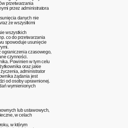
lów przetwarzania
nymi przez administratora
usunięcia danych nie
raz ze wszystkimi
ie wszystkich
p. co do przetwarzania
iwu spowoduje usunięcie
wymi.
ez ograniczenia czasowego,
ane czynności.
ika. Powinien w tym celu
ytkownika oraz jakie
życzenia, administrator
ownika żądania jest
zi od osoby uprawnionej.
żądań wymienionych
umownych lub ustawowych,
ieczne, w celach
roku, w którym