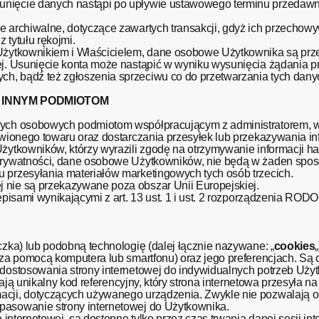
unięcie danych nastąpi po upływie ustawowego terminu przedaw
e archiwalne, dotyczące zawartych transakcji, gdyż ich przechow
 tytułu rękojmi.
y Użytkownikiem i Właścicielem, dane osobowe Użytkownika są p
ej. Usunięcie konta może nastąpić w wyniku wysunięcia żądania p
h, bądź też zgłoszenia sprzeciwu co do przetwarzania tych dany
H INNYM PODMIOTOM
anych osobowych podmiotom współpracującym z administratorem, 
mówionego towaru oraz dostarczania przesyłek lub przekazywania i
Użytkowników, którzy wyrazili zgodę na otrzymywanie informacji h
e Prywatności, dane osobowe Użytkowników, nie będą w żaden sp
 przesyłania materiałów marketingowych tych osób trzecich.
 nie są przekazywane poza obszar Unii Europejskiej.
episami wynikającymi z art. 13 ust. 1 i ust. 2 rozporządzenia RODO
czka) lub podobną technologię (dalej łącznie nazywane: „
cookies
. za pomocą komputera lub smartfonu) oraz jego preferencjach. Są
 dostosowania strony internetowej do indywidualnych potrzeb Uży
erają unikalny kod referencyjny, który strona internetowa przesyła 
acji, dotyczących używanego urządzenia. Zwykle nie pozwalają o
pasowanie strony internetowej do Użytkownika.
e internetowej, są dostępne tylko przez czas trwania danej sesji in