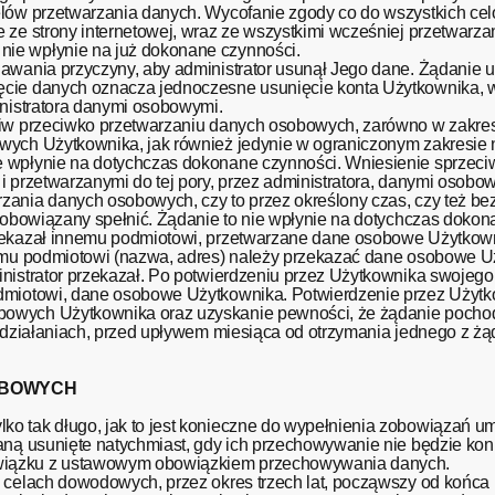
elów przetwarzania danych. Wycofanie zgody co do wszystkich ce
 ze strony internetowej, wraz ze wszystkimi wcześniej przetwarza
ie wpłynie na już dokonane czynności.
awania przyczyny, aby administrator usunął Jego dane. Żądanie 
ęcie danych oznacza jednoczesne usunięcie konta Użytkownika, w
inistratora danymi osobowymi.
ciw przeciwko przetwarzaniu danych osobowych, zarówno w zakres
wych Użytkownika, jak również jedynie w ograniczonym zakresie n
e wpłynie na dotychczas dokonane czynności. Wniesienie sprzec
i przetwarzanymi do tej pory, przez administratora, danymi osobo
zania danych osobowych, czy to przez określony czas, czy też b
e obowiązany spełnić. Żądanie to nie wpłynie na dotychczas dokon
rzekazał innemu podmiotowi, przetwarzane dane osobowe Użytkown
iemu podmiotowi (nazwa, adres) należy przekazać dane osobowe Uż
nistrator przekazał. Po potwierdzeniu przez Użytkownika swojego 
dmiotowi, dane osobowe Użytkownika. Potwierdzenie przez Użytk
owych Użytkownika oraz uzyskanie pewności, że żądanie pochod
ch działaniach, przed upływem miesiąca od otrzymania jednego z 
OBOWYCH
ko tak długo, jak to jest konieczne do wypełnienia zobowiązań 
aną usunięte natychmiast, gdy ich przechowywanie nie będzie kon
wiązku z ustawowym obowiązkiem przechowywania danych.
 celach dowodowych, przez okres trzech lat, począwszy od końca 