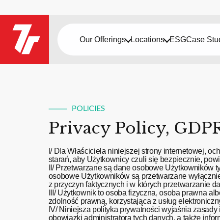
Our Offerings
Locations
ESG
Case Stu
POLICIES
Privacy Policy, GDPR,
I/ Dla Właściciela niniejszej strony internetowej
starań, aby Użytkownicy czuli się bezpiecznie, pow
II/ Przetwarzane są dane osobowe Użytkowników tyl
osobowe Użytkowników są przetwarzane wyłącznie z
z przyczyn faktycznych i w których przetwarzanie 
III/ Użytkownik to osoba fizyczna, osoba prawna al
zdolność prawną, korzystająca z usług elektroniczn
IV/ Niniejsza polityka prywatności wyjaśnia zasad
obowiązki administratora tych danych, a także info