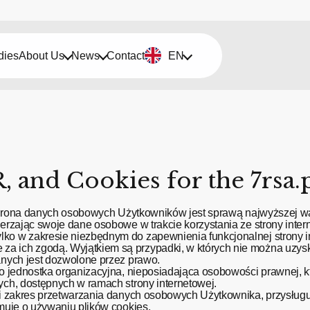
dies
About Us
News
Contact
EN
 and Cookies for the 7rsa.p
, ochrona danych osobowych Użytkowników jest sprawą najwyższej 
ierzając swoje dane osobowe w trakcie korzystania ze strony inter
ko w zakresie niezbędnym do zapewnienia funkcjonalnej strony in
a ich zgodą. Wyjątkiem są przypadki, w których nie można uzys
danych jest dozwolone przez prawo.
bo jednostka organizacyjna, nieposiadająca osobowości prawnej, k
ych, dostępnych w ramach strony internetowej.
y i zakres przetwarzania danych osobowych Użytkownika, przysługu
rmuje o używaniu plików cookies.