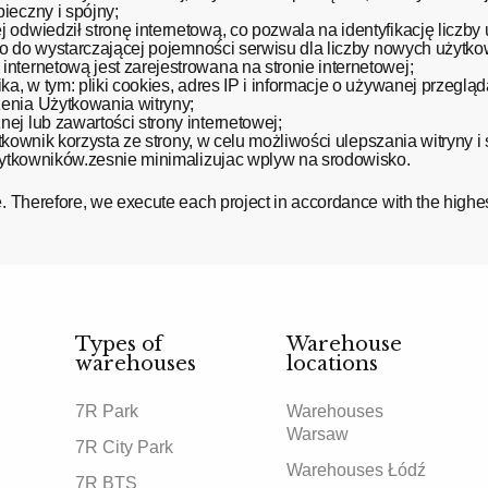
ieczny i spójny;
odwiedził stronę internetową, co pozwala na identyfikację liczby
 co do wystarczającej pojemności serwisu dla liczby nowych użytk
nternetową jest zarejestrowana na stronie internetowej;
a, w tym: pliki cookies, adres IP i informacje o używanej przeglą
enia Użytkowania witryny;
ej lub zawartości strony internetowej;
ytkownik korzysta ze strony, w celu możliwości ulepszania witryny i
Użytkowników.zesnie minimalizujac wplyw na srodowisko.
e. Therefore, we execute each project in accordance with the highe
Types of
Warehouse
warehouses
locations
7R Park
Warehouses
Warsaw
7R City Park
Warehouses Łódź
7R BTS