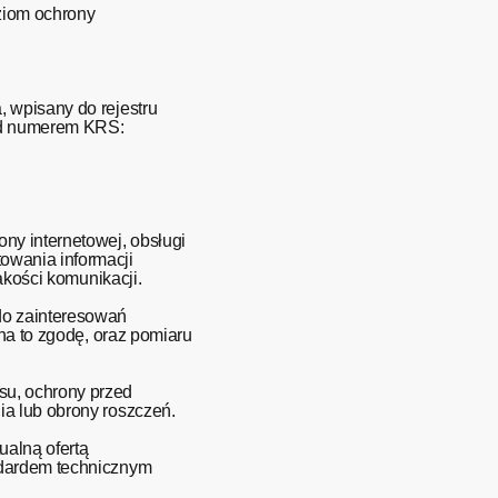
oziom ochrony
 wpisany do rejestru
od numerem KRS:
ny internetowej, obsługi
owania informacji
wy jakości komunikacji.
do zainteresowań
na to zgodę, oraz pomiaru
u, ochrony przed
ia lub obrony roszczeń.
ualną ofertą
ndardem technicznym