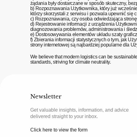
żądania były dostarczane w sposób skuteczny, bezp
b) Rozpoznawania Użytkownika, który już wcześniej 
którzy skorzystali z serwisu i pozwala upewnić się
c) Rozpoznawania, czy osoba odwiedzająca stronę i
d) Rejestrowanie informacji z urządzenia Użytkownik
diagnozowania problemów, administrowania i śledz
e) Dostosowywania elementów układu szaty graficzn
f) Zbierania informacji statystycznych o tym, jak Uż
strony internetowej są najbardziej popularne dla 
We believe that modern logistics can be sustainabl
standards, striving for climate neutrality.
Newsletter
Get valuable insights, information, and advice
delivered straight to your inbox.
Click here to view the form