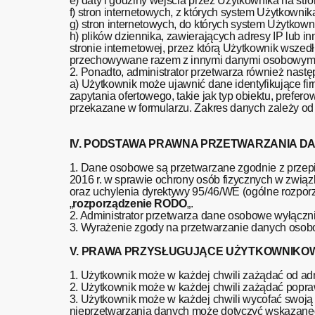
e) daty i godziny wejścia przez Użytkownika na stro
f) stron internetowych, z których system Użytkowni
g) stron internetowych, do których system Użytkow
h) plików dziennika, zawierających adresy IP lub in
stronie internetowej, przez którą Użytkownik wszed
przechowywane razem z innymi danymi osobowymi
2. Ponadto, administrator przetwarza również nast
a) Użytkownik może ujawnić dane identyfikujące fir
zapytania ofertowego, takie jak typ obiektu, pref
przekazane w formularzu. Zakres danych zależy od
IV. PODSTAWA PRAWNA PRZETWARZANIA 
1. Dane osobowe są przetwarzane zgodnie z przep
2016 r. w sprawie ochrony osób fizycznych w zwi
oraz uchylenia dyrektywy 95/46/WE (ogólne rozporzą
„
rozporządzenie RODO
„.
2. Administrator przetwarza dane osobowe wyłączn
3. Wyrażenie zgody na przetwarzanie danych osobo
V. PRAWA PRZYSŁUGUJĄCE UŻYTKOWNIKOW
1. Użytkownik może w każdej chwili zażądać od adm
2. Użytkownik może w każdej chwili zażądać popr
3. Użytkownik może w każdej chwili wycofać swoj
nieprzetwarzania danych może dotyczyć wskazaneg