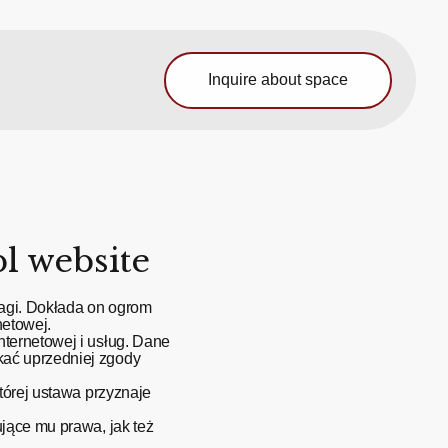
Inquire about space
l website
wagi. Dokłada on ogrom
netowej.
ternetowej i usług. Dane
kać uprzedniej zgody
tórej ustawa przyznaje
jące mu prawa, jak też