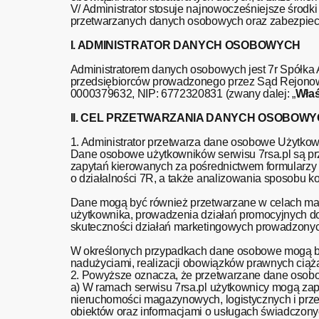
V/ Administrator stosuje najnowocześniejsze środk
przetwarzanych danych osobowych oraz zabezpiec
I. ADMINISTRATOR DANYCH OSOBOWYCH
Administratorem danych osobowych jest 7r Spółka A
przedsiębiorców prowadzonego przez Sąd Rejono
0000379632, NIP: 6772320831 (zwany dalej: „
Właś
II. CEL PRZETWARZANIA DANYCH OSOBOW
1. Administrator przetwarza dane osobowe Użytkow
Dane osobowe użytkowników serwisu 7rsa.pl są prz
zapytań kierowanych za pośrednictwem formularzy 
o działalności 7R, a także analizowania sposobu k
Dane mogą być również przetwarzane w celach mar
użytkownika, prowadzenia działań promocyjnych doty
skuteczności działań marketingowych prowadzon
W określonych przypadkach dane osobowe mogą by
nadużyciami, realizacji obowiązków prawnych ciążą
2. Powyższe oznacza, że przetwarzane dane osobo
a) W ramach serwisu 7rsa.pl użytkownicy mogą zapo
nieruchomości magazynowych, logistycznych i prze
obiektów oraz informacjami o usługach świadczon