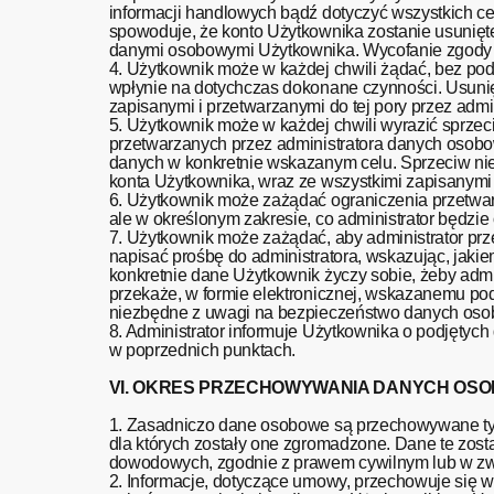
informacji handlowych bądź dotyczyć wszystkich c
spowoduje, że konto Użytkownika zostanie usunięte
danymi osobowymi Użytkownika. Wycofanie zgody n
4. Użytkownik może w każdej chwili żądać, bez pod
wpłynie na dotychczas dokonane czynności. Usuni
zapisanymi i przetwarzanymi do tej pory przez adm
5. Użytkownik może w każdej chwili wyrazić sprze
przetwarzanych przez administratora danych osobo
danych w konkretnie wskazanym celu. Sprzeciw ni
konta Użytkownika, wraz ze wszystkimi zapisanymi 
6. Użytkownik może zażądać ograniczenia przetwar
ale w określonym zakresie, co administrator będzi
7. Użytkownik może zażądać, aby administrator p
napisać prośbę do administratora, wskazując, jak
konkretnie dane Użytkownik życzy sobie, żeby admi
przekaże, w formie elektronicznej, wskazanemu po
niezbędne z uwagi na bezpieczeństwo danych osob
8. Administrator informuje Użytkownika o podjęty
w poprzednich punktach.
VI. OKRES PRZECHOWYWANIA DANYCH OS
1. Zasadniczo dane osobowe są przechowywane tyl
dla których zostały one zgromadzone. Dane te zost
dowodowych, zgodnie z prawem cywilnym lub w z
2. Informacje, dotyczące umowy, przechowuje się w