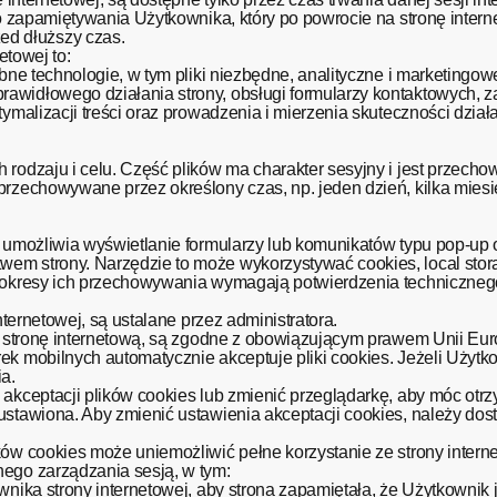
o zapamiętywania Użytkownika, który po powrocie na stronę interne
d dłuższy czas.
etowej to:
obne technologie, w tym pliki niezbędne, analityczne i marketingow
awidłowego działania strony, obsługi formularzy kontaktowych,
tymalizacji treści oraz prowadzenia i mierzenia skuteczności dzia
h rodzaju i celu. Część plików ma charakter sesyjny i jest prze
przechowywane przez określony czas, np. jeden dzień, kilka miesi
ika.
e umożliwia wyświetlanie formularzy lub komunikatów typu pop-up
em strony. Narzędzie to może wykorzystywać cookies, local sto
z okresy ich przechowywania wymagają potwierdzenia technicznego
nternetowej, są ustalane przez administratora.
ą stronę internetową, są zgodne z obowiązującym prawem Unii Euro
ek mobilnych automatycznie akceptuje pliki cookies. Jeżeli Użytk
a.
 akceptacji plików cookies lub zmienić przeglądarkę, aby móc ot
ustawiona. Aby zmienić ustawienia akceptacji cookies, należy do
ków cookies może uniemożliwić pełne korzystanie ze strony intern
nego zarządzania sesją, w tym:
wnika strony internetowej, aby strona zapamiętała, że Użytkownik 