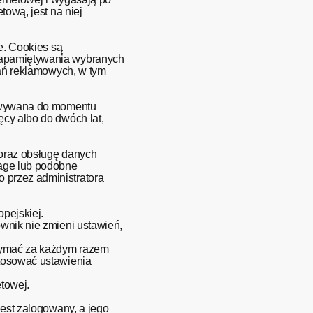
tową, jest na niej
e. Cookies są
 zapamiętywania wybranych
łań reklamowych, w tym
chowywana do momentu
ęcy albo do dwóch lat,
 oraz obsługę danych
rage lub podobne
 przez administratora
pejskiej.
ownik nie zmieni ustawień,
rzymać za każdym razem
stosować ustawienia
etowej.
jest zalogowany, a jego