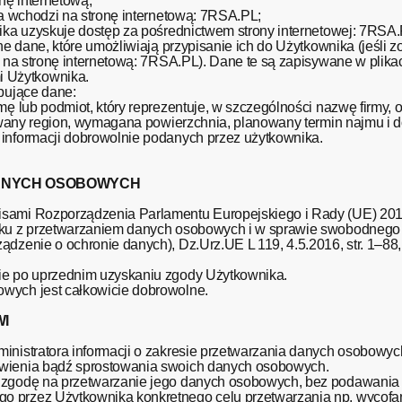
nę internetową;
ka wchodzi na stronę internetową: 7RSA.PL;
nika uzyskuje dostęp za pośrednictwem strony internetowej: 7RSA.
ne dane, które umożliwiają przypisanie ich do Użytkownika (jeśli z
ł na stronę internetową: 7RSA.PL). Dane te są zapisywane w plika
 Użytkownika.
ępujące dane:
mę lub podmiot, który reprezentuje, w szczególności nazwę firmy, 
erowany region, wymagana powierzchnia, planowany termin najmu i 
 informacji dobrowolnie podanych przez użytkownika.
DANYCH OSOBOWYCH
isami Rozporządzenia Parlamentu Europejskiego i Rady (UE) 2016
ązku z przetwarzaniem danych osobowych i w sprawie swobodnego
dzenie o ochronie danych), Dz.Urz.UE L 119, 4.5.2016, str. 1–88,
ie po uprzednim uzyskaniu zgody Użytkownika.
wych jest całkowicie dobrowolne.
I
inistratora informacji o zakresie przetwarzania danych osobowyc
awienia bądź sprostowania swoich danych osobowych.
ą zgodę na przetwarzanie jego danych osobowych, bez podawania
o przez Użytkownika konkretnego celu przetwarzania np. wycofa