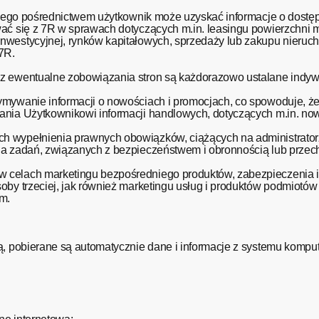
a jego pośrednictwem użytkownik może uzyskać informacje o dost
ować się z 7R w sprawach dotyczących m.in. leasingu powierzchn
nwestycyjnej, rynków kapitałowych, sprzedaży lub zakupu nieruch
ności 7R.
az ewentualne zobowiązania stron są każdorazowo ustalane indyw
mywanie informacji o nowościach i promocjach, co spowoduje, że 
ania Użytkownikowi informacji handlowych, dotyczących m.in. now
 wypełnienia prawnych obowiązków, ciążących na administratorz
nia zadań, związanych z bezpieczeństwem i obronnością lub prz
 celach marketingu bezpośredniego produktów, zabezpieczenia 
by trzeciej, jak również marketingu usług i produktów podmiotów 
m.
wą, pobierane są automatycznie dane i informacje z systemu komp