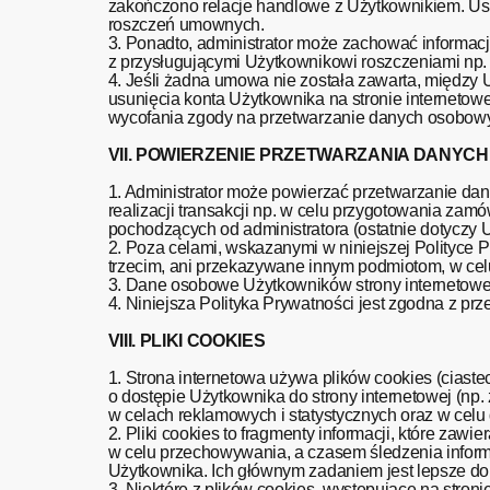
zakończono relacje handlowe z Użytkownikiem. Us
roszczeń umownych.
3. Ponadto, administrator może zachować informacj
z przysługującymi Użytkownikowi roszczeniami np. z
4. Jeśli żadna umowa nie została zawarta, międz
usunięcia konta Użytkownika na stronie internetow
wycofania zgody na przetwarzanie danych osobowyc
VII. POWIERZENIE PRZETWARZANIA DANYC
1. Administrator może powierzać przetwarzanie d
realizacji transakcji np. w celu przygotowania za
pochodzących od administratora (ostatnie dotyczy 
2. Poza celami, wskazanymi w niniejszej Polityc
trzecim, ani przekazywane innym podmiotom, w celu
3. Dane osobowe Użytkowników strony internetowej
4. Niniejsza Polityka Prywatności jest zgodna z prz
VIII. PLIKI COOKIES
1. Strona internetowa używa plików cookies (ciaste
o dostępie Użytkownika do strony internetowej (np
w celach reklamowych i statystycznych oraz w celu
2. Pliki cookies to fragmenty informacji, które zawi
w celu przechowywania, a czasem śledzenia inform
Użytkownika. Ich głównym zadaniem jest lepsze do
3. Niektóre z plików cookies, występujące na stroni