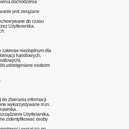
nienia dochodzenia
ywanie jest związane
rzechowywane do czasu
rzez Użytkownika,
ch.
w zakresie niezbędnym dla
nformacji handlowych,
andlowych).
osób udostępniane osobom
.
„) do zbierania informacji
 one wykorzystywane m.in.
tkownika.
na urządzenie Użytkownika,
ne zidentyfikować osoby
ternetowej i wygasają po