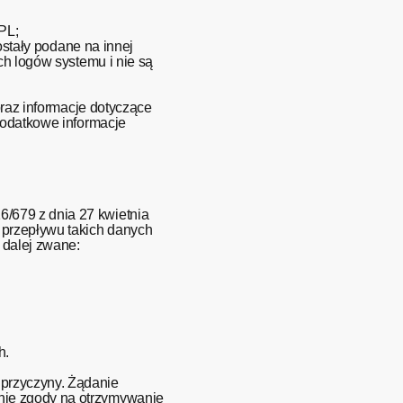
PL;
ostały podane na innej
ch logów systemu i nie są
oraz informacje dotyczące
dodatkowe informacje
/679 z dnia 27 kwietnia
 przepływu takich danych
 dalej zwane:
h.
 przyczyny. Żądanie
nie zgody na otrzymywanie