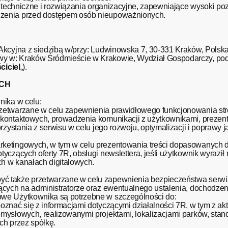
i techniczne i rozwiązania organizacyjne, zapewniające wysoki p
zenia przed dostępem osób nieupoważnionych.
kcyjna z siedzibą w/przy: Ludwinowska 7, 30-331 Kraków, Polska,
wy w: Kraków Śródmieście w Krakowie, Wydział Gospodarczy, p
ciciel
„).
YCH
nika w celu:
etwarzane w celu zapewnienia prawidłowego funkcjonowania stro
kontaktowych, prowadzenia komunikacji z użytkownikami, prezent
orzystania z serwisu w celu jego rozwoju, optymalizacji i popra
ketingowych, w tym w celu prezentowania treści dopasowanych 
czących oferty 7R, obsługi newslettera, jeśli użytkownik wyraził 
ych w kanałach digitalowych.
ć także przetwarzane w celu zapewnienia bezpieczeństwa serwis
cych na administratorze oraz ewentualnego ustalenia, dochodzen
we Użytkownika są potrzebne w szczególności do:
znać się z informacjami dotyczącymi działalności 7R, w tym z akt
mysłowych, realizowanymi projektami, lokalizacjami parków, sta
ych przez spółkę.