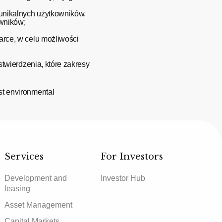
 unikalnych użytkowników,
owników;
darce, w celu możliwości
 stwierdzenia, które zakresy
st environmental
Services
For Investors
Development and
Investor Hub
leasing
Asset Management
Capital Markets