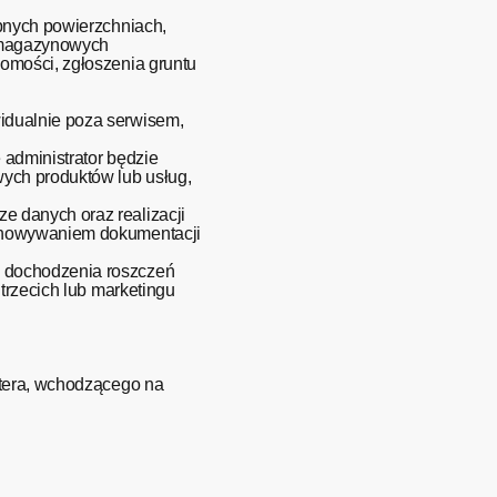
ępnych powierzchniach,
i magazynowych
omości, zgłoszenia gruntu
idualnie poza serwisem,
administrator będzie
ych produktów lub usług,
e danych oraz realizacji
echowywaniem dokumentacji
i dochodzenia roszczeń
trzecich lub marketingu
utera, wchodzącego na