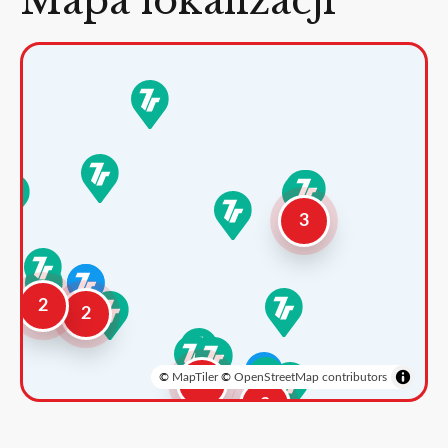
Mapa lokalizacji
3
2
2
©
MapTiler
©
OpenStreetMap contributors
3
2