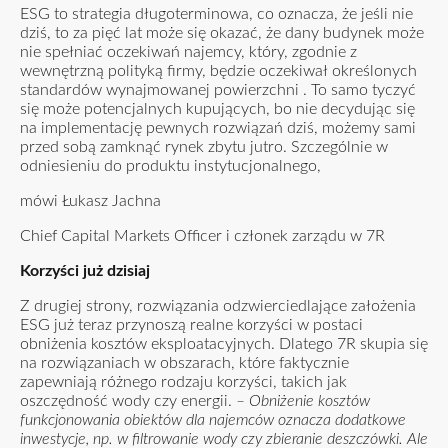
ESG to strategia długoterminowa, co oznacza, że jeśli nie
dziś, to za pięć lat może się okazać, że dany budynek może
nie spełniać oczekiwań najemcy, który, zgodnie z
wewnętrzną polityką firmy, będzie oczekiwał określonych
standardów wynajmowanej powierzchni . To samo tyczyć
się może potencjalnych kupujących, bo nie decydując się
na implementację pewnych rozwiązań dziś, możemy sami
przed sobą zamknąć rynek zbytu jutro. Szczególnie w
odniesieniu do produktu instytucjonalnego,
mówi Łukasz Jachna
Chief Capital Markets Officer i członek zarządu w 7R
Korzyści już dzisiaj
Z drugiej strony, rozwiązania odzwierciedlające założenia
ESG już teraz przynoszą realne korzyści w postaci
obniżenia kosztów eksploatacyjnych. Dlatego 7R skupia się
na rozwiązaniach w obszarach, które faktycznie
zapewniają różnego rodzaju korzyści, takich jak
oszczędność wody czy energii.
– Obniżenie kosztów
funkcjonowania obiektów dla najemców oznacza dodatkowe
inwestycje, np. w filtrowanie wody czy zbieranie deszczówki. Ale