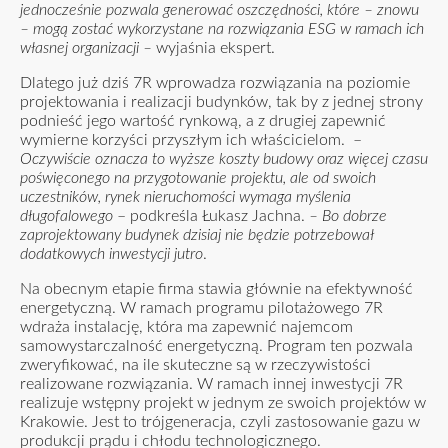
jednocześnie pozwala generować oszczędności, które – znowu
– mogą zostać wykorzystane na rozwiązania ESG w ramach ich
własnej organizacji –
wyjaśnia ekspert.
Dlatego już dziś 7R wprowadza rozwiązania na poziomie
projektowania i realizacji budynków, tak by z jednej strony
podnieść jego wartość rynkową, a z drugiej zapewnić
wymierne korzyści przyszłym ich właścicielom. –
Oczywiście oznacza to wyższe koszty budowy oraz więcej czasu
poświęconego na przygotowanie projektu, ale od swoich
uczestników, rynek nieruchomości wymaga myślenia
długofalowego
– podkreśla Łukasz Jachna.
– Bo dobrze
zaprojektowany budynek dzisiaj nie będzie potrzebował
dodatkowych inwestycji jutro
.
Na obecnym etapie firma stawia głównie na efektywność
energetyczną. W ramach programu pilotażowego 7R
wdraża instalację, która ma zapewnić najemcom
samowystarczalność energetyczną. Program ten pozwala
zweryfikować, na ile skuteczne są w rzeczywistości
realizowane rozwiązania. W ramach innej inwestycji 7R
realizuje wstępny projekt w jednym ze swoich projektów w
Krakowie. Jest to trójgeneracja, czyli zastosowanie gazu w
produkcji prądu i chłodu technologicznego.