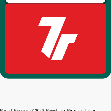
Raport_Bieżący_012026_Powołanie_Prezesa_Zarządu