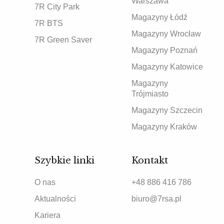
Warszawa
7R City Park
Magazyny Łódź
7R BTS
Magazyny Wrocław
7R Green Saver
Magazyny Poznań
Magazyny Katowice
Magazyny
Trójmiasto
Magazyny Szczecin
Magazyny Kraków
Szybkie linki
Kontakt
O nas
+48 886 416 786
Aktualności
biuro@7rsa.pl
Kariera