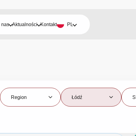
 nas
Aktualności
Kontakt
PL
Region
Miasto
Status
Region
Łódź
S