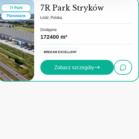
7R Park Stryków
7r Park
Planowane
Łódź, Polska
Dostępne
172400 m²
BREEAM EXCELLENT
Zobacz szczegóły