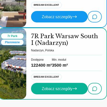
BREEAM EXCELLENT
Zobacz szczegóły
7R Park Warsaw South
7r Park
I (Nadarzyn)
Planowane
Nadarzyn, Polska
Dostępne
Min. moduł
122400 m²
3500 m²
BREEAM EXCELLENT
Zobacz szczegóły