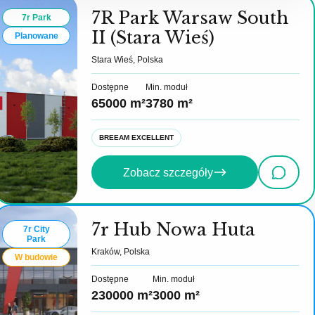
7R Park Warsaw South
7r Park
II (Stara Wieś)
Planowane
Stara Wieś, Polska
Dostępne
Min. moduł
65000 m²
3780 m²
BREEAM EXCELLENT
Zobacz szczegóły
7r Hub Nowa Huta
7r City
Park
Kraków, Polska
W budowie
Dostępne
Min. moduł
230000 m²
3000 m²