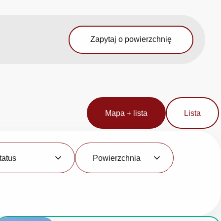
Zapytaj o powierzchnię
Mapa + lista
Lista
Powierzchnia
tatus
Powierzchnia