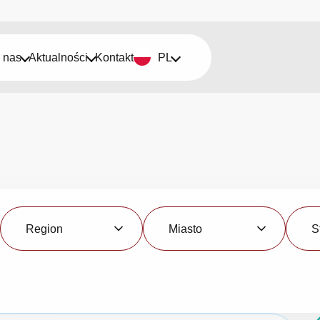
 nas
Aktualności
Kontakt
PL
Region
Miasto
Status
Region
Miasto
S