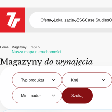
Oferta
Lokalizacje
ESG
Case Studies
O
Home
Magazyny
Page 5
Nasza mapa nieruchomości
Magazyny
do wynajęcia
Typ
Kraj
produktu
Typ produktu
Kraj
Minimalny
moduł
Min. moduł
Szukaj