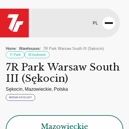
PL
Open
menu
Home
Warehouses
7R Park Warsaw South III (Sękocin)
7r Park
W budowie
7R Park Warsaw South
III (Sękocin)
Sękocin, Mazowieckie, Polska
BREEAM EXCELLENT
Mazowieckie