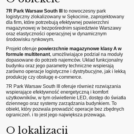
7R Park Warsaw South III
to nowoczesny park
logistyczny zlokalizowany w Sękocinie, zaprojektowany
dla firm, które potrzebują efektywnej powierzchni
magazynowej w bezpośrednim sąsiedztwie Warszawy
oraz elastyczności operacyjnej w dynamicznym
środowisku rynkowym.
Projekt oferuje
powierzchnie magazynowe klasy A w
formule multitenant
, umożliwiające podział na moduły
dopasowane do potrzeb najemców. Układ funkcjonalny
budynku oraz jego parametry techniczne wspierają
zarówno operacje logistyczne i dystrybucyjne, jak i lekką
produkcję czy obsługę e-commerce.
7R Park Warsaw South III oferuje również rozwiązania
wspierające efektywność energetyczną i komfort
użytkowników, w tym oświetlenie LED, dostęp do światła
dziennego oraz systemy zarządzania budynkiem. To
obiekt, który pozwala prowadzić operacje bez zbędnych
ograniczeń. i to jest jego największa przewaga.
O lokalizacji