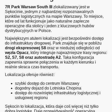
7R Park Warsaw South III
zlokalizowany jest w
Sękocinie, jednym z najbardziej rozpoznawalnych
punktów logistycznych na mapie Warszawy. To miejsce,
które od lat funkcjonuje jako naturalne zaplecze
operacyjne dla stolicy i jeden z kluczowych hubów
dystrybucyjnych w Polsce.
Największym atutem lokalizacji jest bezpośredni dostęp
do infrastruktury drogowej. Park znajduje się w pobliżu
drogi ekspresowej S8
oraz w niedużej odległości od
węzła Opacz
, który integruje najważniejsze trasy regionu:
S2, S7, S8 oraz autostradę A2
. Taka konfiguracja
zapewnia sprawne połączenia w każdym kierunku i
realnie skraca czas transportu.
Lokalizacja oferuje również:
szybki dostęp do centrum Warszawy
dogodny dojazd do Lotniska Chopina
dostęp do rozwiniętej infrastruktury logistycznej i
usługowej regionu
Sękocin to lokalizacja, która daje coś więcej niż tylko
dobrą logistykę. Daje przewidywalność operacyjną.