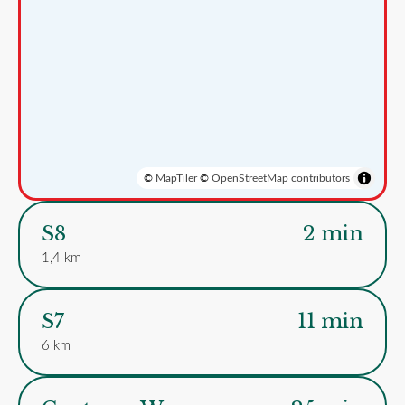
©
MapTiler
©
OpenStreetMap contributors
S8
2 min
1,4 km
S7
11 min
6 km