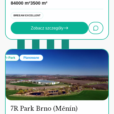
84000 m²
3500 m²
BREEAM EXCELLENT
Zobacz szczegóły
7r Park
Planowane
7R Park Brno (Měnín)