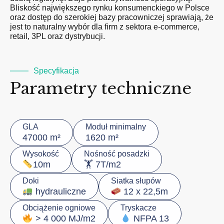
Bliskość największego rynku konsumenckiego w Polsce
oraz dostęp do szerokiej bazy pracowniczej sprawiają, że
jest to naturalny wybór dla firm z sektora e-commerce,
retail, 3PL oraz dystrybucji.
Specyfikacja
Parametry techniczne
GLA
Moduł minimalny
47000 m²
1620 m²
Wysokość
Nośność posadzki
🏋️ 7T/m2
10m
Doki
Siatka słupów
hydrauliczne
12 x 22,5m
Obciążenie ogniowe
Tryskacze
> 4 000 MJ/m2
NFPA 13