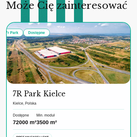
Może Cię zainteresować
7r Park
Dostępne
7R Park Kielce
Kielce, Polska
Dostępne
Min. moduł
72000 m²
3500 m²