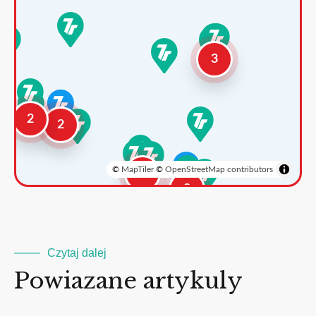
3
2
2
©
MapTiler
©
OpenStreetMap contributors
3
2
Czytaj dalej
Powiazane artykuly