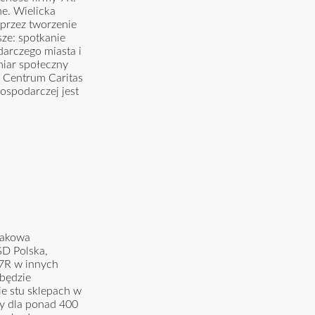
e. Wielicka
przez tworzenie
ze: spotkanie
darczego miasta i
miar społeczny
z Centrum Caritas
ospodarczej jest
rakowa
GD Polska,
 7R w innych
będzie
e stu sklepach w
y dla ponad 400