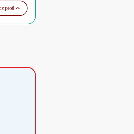
z profil
->