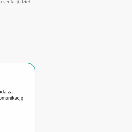
ezentacji dzieł
ada za
komunikację