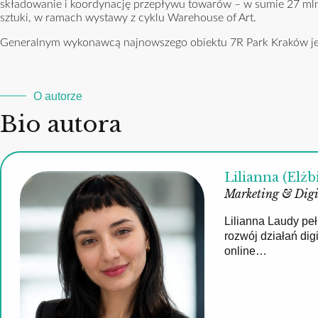
składowanie i koordynację przepływu towarów – w sumie 27 mln 
sztuki, w ramach wystawy z cyklu Warehouse of Art.
Generalnym wykonawcą najnowszego obiektu 7R Park Kraków jes
O autorze
Bio autora
Lilianna (Elżb
Marketing & Digi
Lilianna Laudy pe
rozwój działań di
online…