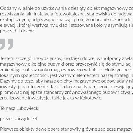
Oddany właśnie do użytkowania dziesiąty obiekt magazynowy zo
rozwiązania jak: instalacja fotowoltaiczna, stanowiska do ładowa
ekologicznych, odgrywając znaczącą rolę w ochronie różnorodnoś
elewacji, której wertykalny układ i stosowane kolory asymilują się
pnących i drzew.
Jestem szczególnie wdzięczny, że dzięki dobrej współpracy z wła
magazynowy o kolejne budynki oraz przyczynić się do stymulacj
zmieniające obraz rynku magazynowego w Polsce. Holistyczne po
lokalnych społeczności, jest ważnym elementem naszej strategii
Dążymy do tego, aby nasze obiekty magazynowe odpowiadały ni
inwestycji na otoczenie. Jako jeden z najdynamiczniej rozwijaj
promować najlepsze standardy zrównoważonego budownictwa w cał
zrealizowane inwestycje, takie jak ta w Kokotowie.
Tomasz Lubowiecki
prezes zarządu 7R
Pierwsze obiekty dewelopera stanowiły główne zaplecze magaz