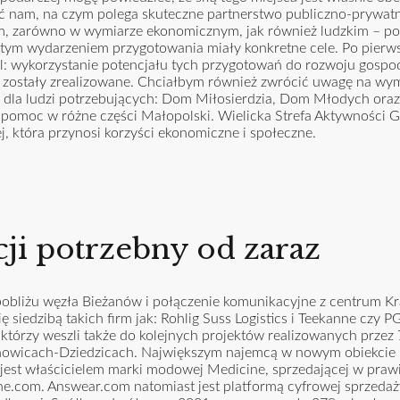
ć nam, na czym polega skuteczne partnerstwo publiczno-prywatn
m, zarówno w wymiarze ekonomicznym, jak również ludzkim – po
 tym wydarzeniem przygotowania miały konkretne cele. Po pierws
el: wykorzystanie potencjału tych przygotowań do rozwoju gospo
le zostały zrealizowane. Chciałbym również zwrócić uwagę na wy
ia dla ludzi potrzebujących: Dom Miłosierdzia, Dom Młodych ora
st pomoc w różne części Małopolski. Wielicka Strefa Aktywności G
 która przynosi korzyści ekonomiczne i społeczne.
ji potrzebny od zaraz
pobliżu węzła Bieżanów i połączenie komunikacyjne z centrum K
 siedzibą takich firm jak: Rohlig Suss Logistics i Teekanne czy P
 którzy weszli także do kolejnych projektów realizowanych przez
chowicach-Dziedzicach. Największym najemcą w nowym obiekcie 
est właścicielem marki modowej Medicine, sprzedającej w prawi
e.com. Answear.com natomiast jest platformą cyfrowej sprzedaż