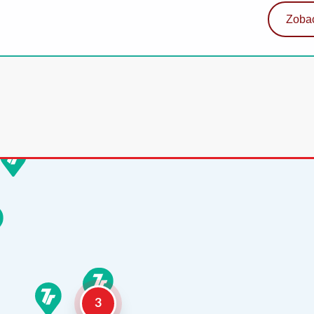
Zobac
3