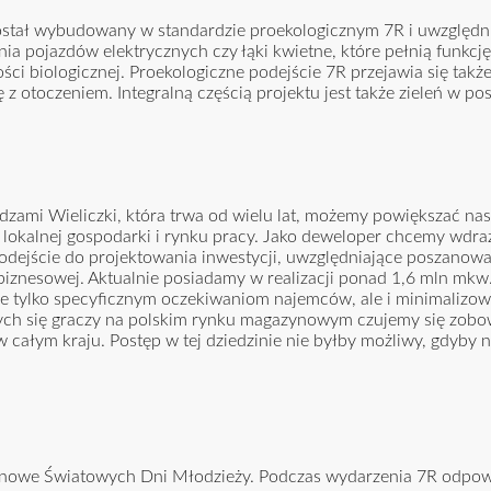
stał wybudowany w standardzie proekologicznym 7R i uwzględni
nia pojazdów elektrycznych czy łąki kwietne, które pełnią funkcję
ci biologicznej. Proekologiczne podejście 7R przejawia się takż
 z otoczeniem. Integralną częścią projektu jest także zieleń w pos
dzami Wieliczki, która trwa od wielu lat, możemy powiększać nas
i lokalnej gospodarki i rynku pracy. Jako deweloper chcemy wdr
dejście do projektowania inwestycji, uwzględniające poszanowan
 biznesowej. Aktualnie posiadamy w realizacji ponad 1,6 mln mkw
e tylko specyficznym oczekiwaniom najemców, ale i minimalizo
ących się graczy na polskim rynku magazynowym czujemy się zobo
ym kraju. Postęp w tej dziedzinie nie byłby możliwy, gdyby ni
ynowe Światowych Dni Młodzieży. Podczas wydarzenia 7R odpow