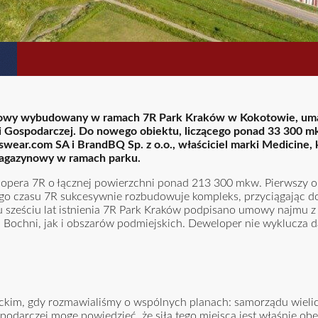
ynowy wybudowany w ramach 7R Park Kraków w Kokotowie, uma
i Gospodarczej. Do nowego obiektu, liczącego ponad 33 300 m
nswear.com SA i BrandBQ Sp. z o.o., właściciel marki Medicine,
 magazynowy w ramach parku.
elopera 7R o łącznej powierzchni ponad 213 300 mkw. Pierwszy o
tego czasu 7R sukcesywnie rozbudowuje kompleks, przyciągając d
sześciu lat istnienia 7R Park Kraków podpisano umowy najmu z 
 Bochni, jak i obszarów podmiejskich. Deweloper nie wyklucza 
im, gdy rozmawialiśmy o wspólnych planach: samorządu wielick
spodarczej mogę powiedzieć, że siłą tego miejsca jest właśnie ob