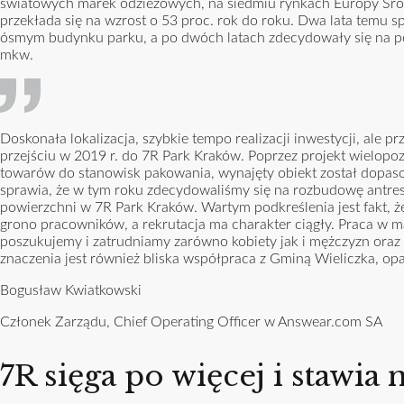
światowych marek odzieżowych, na siedmiu rynkach Europy Środ
przekłada się na wzrost o 53 proc. rok do roku. Dwa lata temu 
ósmym budynku parku, a po dwóch latach zdecydowały się na po
mkw.
Doskonała lokalizacja, szybkie tempo realizacji inwestycji, al
przejściu w 2019 r. do 7R Park Kraków. Poprzez projekt wielop
towarów do stanowisk pakowania, wynajęty obiekt został dopas
sprawia, że w tym roku zdecydowaliśmy się na rozbudowę antre
powierzchni w 7R Park Kraków. Wartym podkreślenia jest fakt,
grono pracowników, a rekrutacja ma charakter ciągły. Praca w m
poszukujemy i zatrudniamy zarówno kobiety jak i mężczyzn oraz
znaczenia jest również bliska współpraca z Gminą Wieliczka, op
Bogusław Kwiatkowski
Członek Zarządu, Chief Operating Officer w Answear.com SA
7R sięga po więcej i stawia