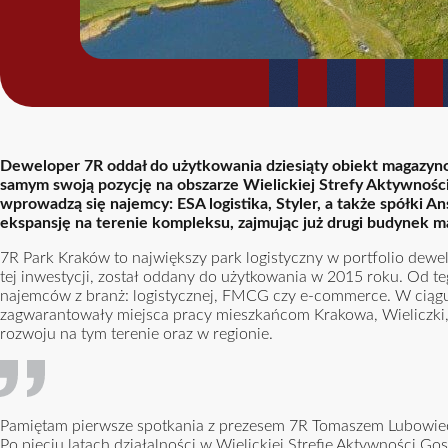
Deweloper 7R oddał do użytkowania dziesiąty obiekt magaz
samym swoją pozycję na obszarze Wielickiej Strefy Aktywnośc
wprowadzą się najemcy: ESA logistika, Styler, a także spółki A
ekspansję na terenie kompleksu, zajmując już drugi budynek
7R Park Kraków to największy park logistyczny w portfolio dew
tej inwestycji, został oddany do użytkowania w 2015 roku. Od 
najemców z branż: logistycznej, FMCG czy e-commerce. W ciągu 
zagwarantowały miejsca pracy mieszkańcom Krakowa, Wieliczki,
rozwoju na tym terenie oraz w regionie.
Pamiętam pierwsze spotkania z prezesem 7R Tomaszem Lubowieck
Po pięciu latach działalności w Wielickiej Strefie Aktywności Go