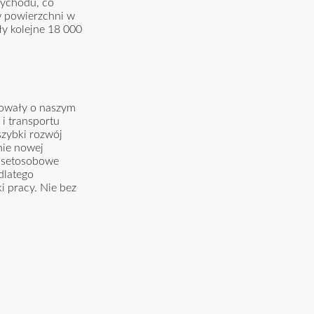
zychodu, co
w powierzchni w
y kolejne 18 000
ydowały o naszym
i transportu
szybki rozwój
nie nowej
kusetosobowe
dlatego
i pracy. Nie bez