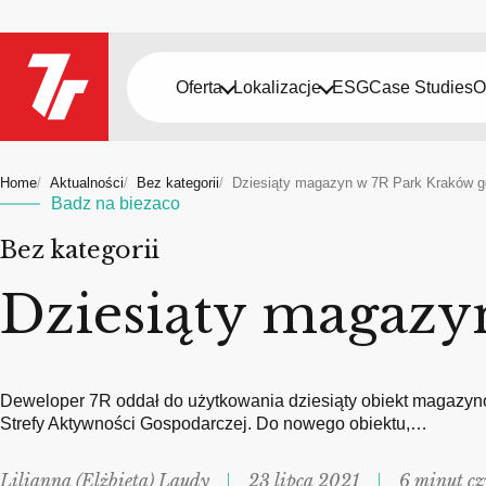
Oferta
Lokalizacje
ESG
Case Studies
O
Home
Aktualności
Bez kategorii
Dziesiąty magazyn w 7R Park Kraków 
Badz na biezaco
Bez kategorii
Dziesiąty magazy
Deweloper 7R oddał do użytkowania dziesiąty obiekt magazy
Strefy Aktywności Gospodarczej. Do nowego obiektu,…
Lilianna (Elżbieta) Laudy
23 lipca 2021
6 minut cz