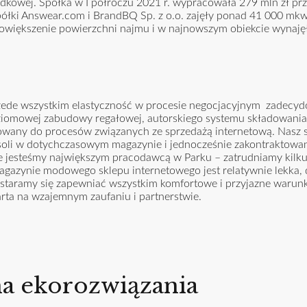
kowej. Spółka w I półroczu 2021 r. wypracowała 279 mln zł pr
spółki Answear.com i BrandBQ Sp. z o.o. zajęły ponad 41 000 mk
większenie powierzchni najmu i w najnowszym obiekcie wynajęł
e przede wszystkim elastyczność w procesie negocjacyjnym zadec
oziomowej zabudowy regałowej, autorskiego systemu składowania 
owany do procesów związanych ze sprzedażą internetową. Nasz 
soli w dotychczasowym magazynie i jednocześnie zakontraktowa
 że jesteśmy największym pracodawcą w Parku – zatrudniamy kil
agazynie modowego sklepu internetowego jest relatywnie lekka, 
 staramy się zapewniać wszystkim komfortowe i przyjazne warunk
arta na wzajemnym zaufaniu i partnerstwie.
 na ekorozwiązania