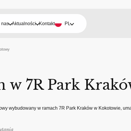
 nas
Aktualności
Kontakt
PL
gotowy
n w 7R Park Krak
nowy wybudowany w ramach 7R Park Kraków w Kokotowie, umac
ytania