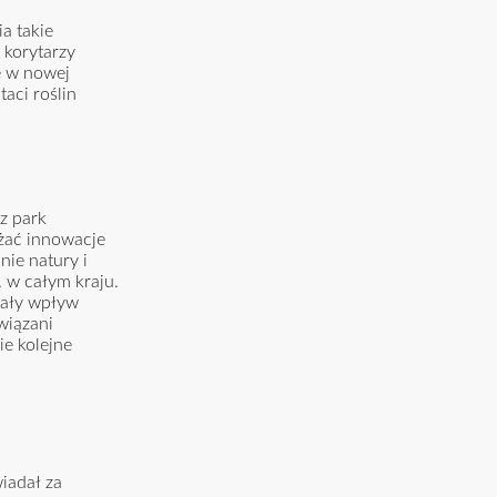
a takie
 korytarzy
e w nowej
taci roślin
z park
ażać innowacje
ie natury i
. w całym kraju.
wały wpływ
wiązani
e kolejne
iadał za