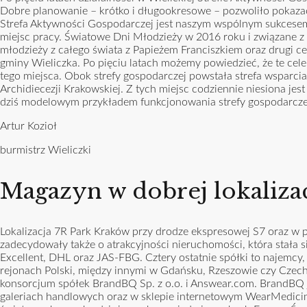
Dobre planowanie – krótko i długookresowe – pozwoliło pokaza
Strefa Aktywności Gospodarczej jest naszym wspólnym sukcese
miejsc pracy. Światowe Dni Młodzieży w 2016 roku i związane z
młodzieży z całego świata z Papieżem Franciszkiem oraz drugi c
gminy Wieliczka. Po pięciu latach możemy powiedzieć, że te ce
tego miejsca. Obok strefy gospodarczej powstała strefa wsparc
Archidiecezji Krakowskiej. Z tych miejsc codziennie niesiona je
dziś modelowym przykładem funkcjonowania strefy gospodarczej,
Artur Kozioł
burmistrz Wieliczki
Magazyn w dobrej lokalizac
Lokalizacja 7R Park Kraków przy drodze ekspresowej S7 oraz w 
zadecydowały także o atrakcyjności nieruchomości, która stała się
Excellent, DHL oraz JAS-FBG. Cztery ostatnie spółki to najemcy,
rejonach Polski, między innymi w Gdańsku, Rzeszowie czy Cze
konsorcjum spółek BrandBQ Sp. z o.o. i Answear.com. BrandBQ j
galeriach handlowych oraz w sklepie internetowym WearMedicin