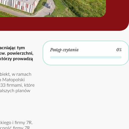
cniając tym
Postęp czytania
0%
kw. powierzchni,
 którzy prowadzą
biekt, w ramach
o Małopolski
33 firmami, które
dalszych planów
iego i firmy 7R.
ecność firmy 7R.