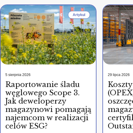
Artykul
5 sierpnia 2026
29 lipca 2026
Raportowanie śladu
Koszty
węglowego Scope 3.
(OPEX)
Jak deweloperzy
oszczę
magazynowi pomagają
magaz
najemcom w realizacji
certy
celów ESG?
Outsta