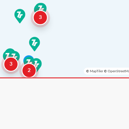
3
3
2
©
MapTiler
©
OpenStreetMa