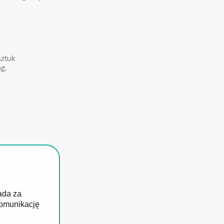
sztuk
ng.
ada za
komunikację