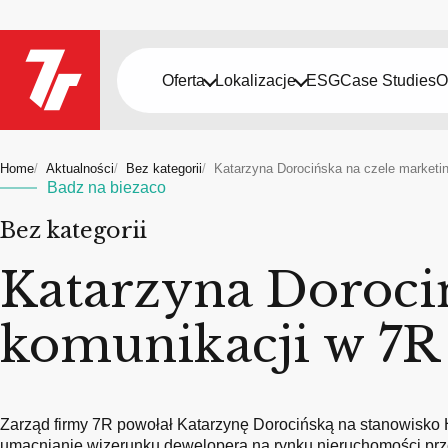
Oferta
Lokalizacje
ESG
Case Studies
O
Home
Aktualności
Bez kategorii
Katarzyna Dorocińska na czele marketin
Badz na biezaco
Bez kategorii
Katarzyna Dorociń
komunikacji w 7R
Zarząd firmy 7R powołał Katarzynę Dorocińską na stanowisko
umacnianie wizerunku dewelopera na rynku nieruchomości 