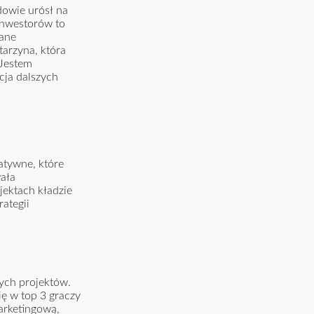
owie urósł na
inwestorów to
wane
tarzyna, która
 Jestem
cja dalszych
atywne, które
wała
jektach kładzie
ategii
cych projektów.
ę w top 3 graczy
arketingową,