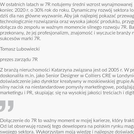
W ostatnich latach w 7R notujemy średni wzrost wynajmowanej 
koniec 2020 r. o 30% rok do roku. Dynamiczny rozwój sektora lo
dziś dla nas główne wyzwanie. Aby jak najlepiej pokazać przewa
technologicznie rozwiązania oraz wysoka jakość produktu, przy
dołącza do zespołu w ważnym momencie silnego rozwoju 7R. Bardz
przekonany, że jej profesjonalizm, znajomość i wyczucie branży
sukcesów marki 7R.
Tomasz Lubowiecki
prezes zarządu 7R
Z branżą nieruchomości Katarzyna związana jest od 2005 r. W pr
doskonaliła m.in. jako Senior Designer w Colliers CRE w Londyn
doświadczenie jako dyrektor kreatywny w moskiewskiej grupie A
silny nacisk na niestandardowe pomysły marketingowe, podążają
marketingu i PR, skupiając się na wysokiej jakości treściach i digi
Dołączenie do 7R to ważny moment w mojej karierze, który traktu
Od lat obserwuję rozwój tego dewelopera na polskim rynku magaz
swojego sektora. Wykorzystam moją wiedzę i najlepsze doświadc