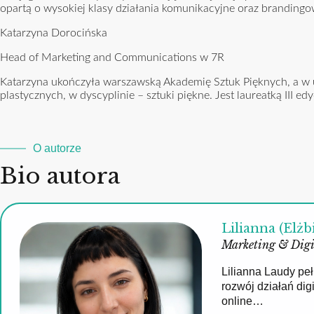
opartą o wysokiej klasy działania komunikacyjne oraz branding
Katarzyna Dorocińska
Head of Marketing and Communications w 7R
Katarzyna ukończyła warszawską Akademię Sztuk Pięknych, a w ub
plastycznych, w dyscyplinie – sztuki piękne. Jest laureatką III 
O autorze
Bio autora
Lilianna (Elżb
Marketing & Digi
Lilianna Laudy pe
rozwój działań di
online…