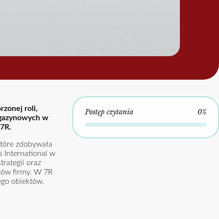
zonej roli,
Postęp czytania
0%
agazynowych w
 7R.
które zdobywała
s International w
rategii oraz
rtów firmy. W 7R
ego obiektów.