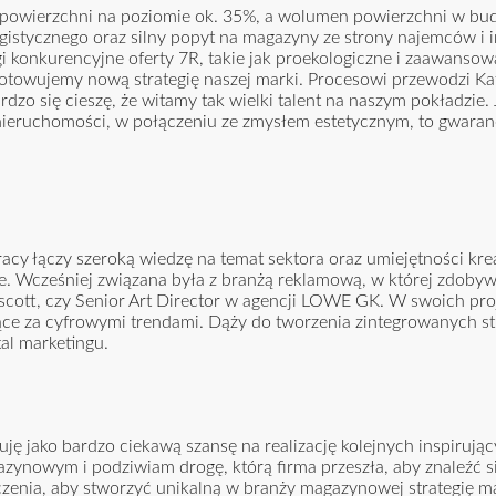
powierzchni na poziomie ok. 35%, a wolumen powierzchni w bud
gistycznego oraz silny popyt na magazyny ze strony najemców i 
gi konkurencyjne oferty 7R, takie jak proekologiczne i zaawanso
gotowujemy nową strategię naszej marki. Procesowi przewodzi Ka
o się cieszę, że witamy tak wielki talent na naszym pokładzie.
 nieruchomości, w połączeniu ze zmysłem estetycznym, to gwaran
acy łączy szeroką wiedzę na temat sektora oraz umiejętności kre
ie. Wcześniej związana była z branżą reklamową, w której zdoby
scott, czy Senior Art Director w agencji LOWE GK. W swoich pro
ce za cyfrowymi trendami. Dąży do tworzenia zintegrowanych str
tal marketingu.
ję jako bardzo ciekawą szansę na realizację kolejnych inspirują
ynowym i podziwiam drogę, którą firma przeszła, aby znaleźć si
zenia, aby stworzyć unikalną w branży magazynowej strategię m