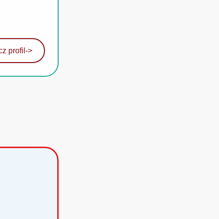
z profil
->