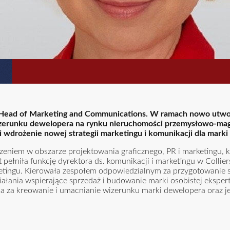
 Head of Marketing and Communications. W ramach nowo utwor
izerunku dewelopera na rynku nieruchomości przemysłowo-m
wdrożenie nowej strategii marketingu i komunikacji dla marki
czeniem w obszarze projektowania graficznego, PR i marketingu, 
t pełniła funkcję dyrektora ds. komunikacji i marketingu w Collier
ketingu. Kierowała zespołem odpowiedzialnym za przygotowanie st
iałania wspierające sprzedaż i budowanie marki osobistej ekspe
ada za kreowanie i umacnianie wizerunku marki dewelopera oraz j