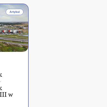
Artykul
k
–
k
III w