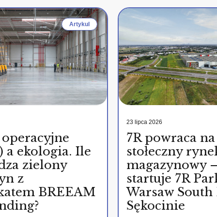
Artykul
23 lipca 2026
 operacyjne
7R powraca na
 a ekologia. Ile
stołeczny ryne
dza zielony
magazynowy 
yn z
startuje 7R Par
fikatem BREEAM
Warsaw South 
nding?
Sękocinie