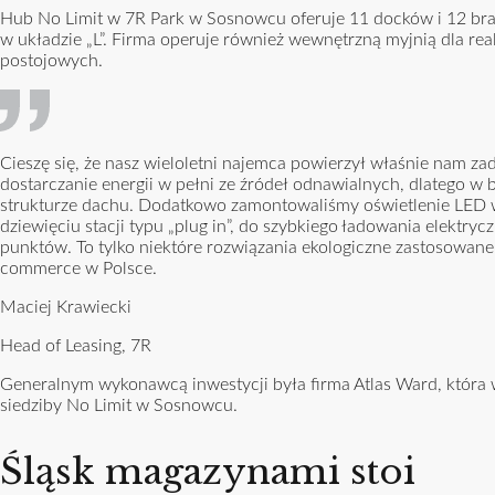
Hub No Limit w 7R Park w Sosnowcu oferuje 11 docków i 12 bram 
w układzie „L”. Firma operuje również wewnętrzną myjnią dla real
postojowych.
Cieszę się, że nasz wieloletni najemca powierzył właśnie nam zad
dostarczanie energii w pełni ze źródeł odnawialnych, dlatego 
strukturze dachu. Dodatkowo zamontowaliśmy oświetlenie LED w 
dziewięciu stacji typu „plug in”, do szybkiego ładowania elektryc
punktów. To tylko niektóre rozwiązania ekologiczne zastosowan
commerce w Polsce.
Maciej Krawiecki
Head of Leasing, 7R
Generalnym wykonawcą inwestycji była firma Atlas Ward, która 
siedziby No Limit w Sosnowcu.
Śląsk magazynami stoi