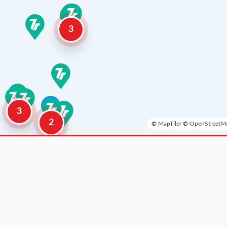
3
3
2
©
MapTiler
©
OpenStreetMa