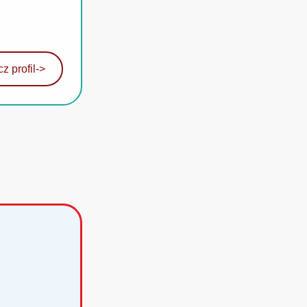
z profil
->