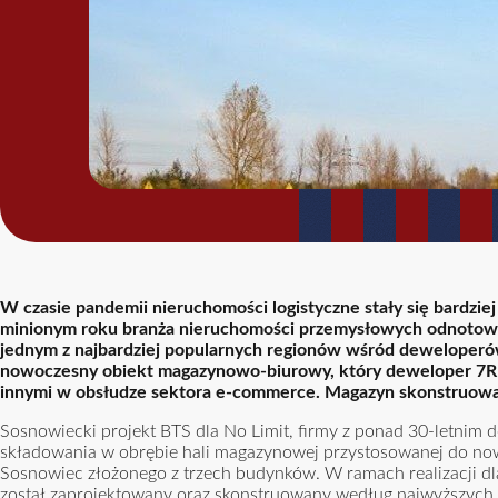
W czasie pandemii nieruchomości logistyczne stały się bardzi
minionym roku branża nieruchomości przemysłowych odnotował
jednym z najbardziej popularnych regionów wśród deweloperów 
nowoczesny obiekt magazynowo-biurowy, który deweloper 7R wy
innymi w obsłudze sektora e-commerce. Magazyn skonstruowa
Sosnowiecki projekt BTS dla No Limit, firmy z ponad 30-letnim 
składowania w obrębie hali magazynowej przystosowanej do now
Sosnowiec złożonego z trzech budynków. W ramach realizacji dl
został zaprojektowany oraz skonstruowany według najwyższyc