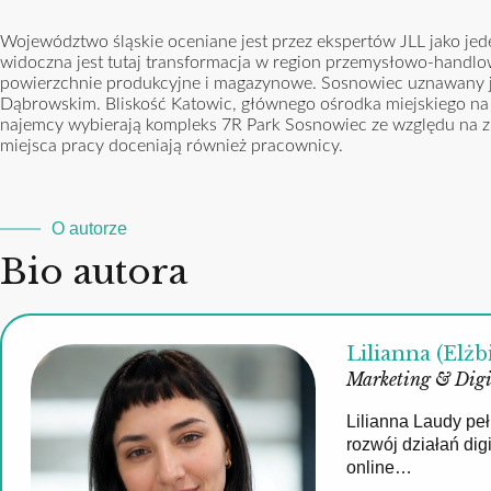
Województwo śląskie oceniane jest przez ekspertów JLL jako je
widoczna jest tutaj transformacja w region przemysłowo-handlo
powierzchnie produkcyjne i magazynowe. Sosnowiec uznawany je
Dąbrowskim. Bliskość Katowic, głównego ośrodka miejskiego na 
najemcy wybierają kompleks 7R Park Sosnowiec ze względu na zn
miejsca pracy doceniają również pracownicy.
O autorze
Bio autora
Lilianna (Elżb
Marketing & Digi
Lilianna Laudy pe
rozwój działań di
online…