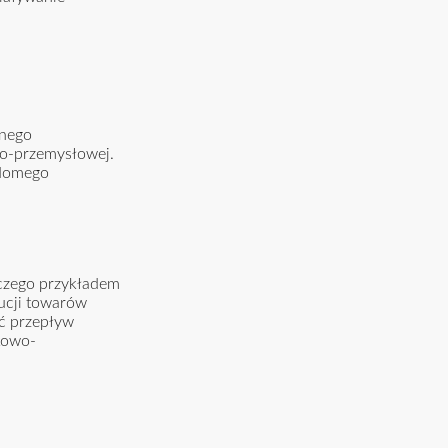
znego
o-przemysłowej.
adomego
 czego przykładem
ucji towarów
ić przepływ
kowo-