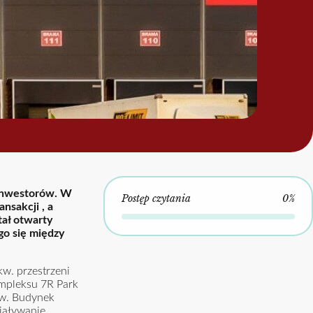
 inwestorów. W
Postęp czytania
0%
sakcji , a
tał otwarty
go się między
kw. przestrzeni
mpleksu 7R Park
kw. Budynek
iaływanie