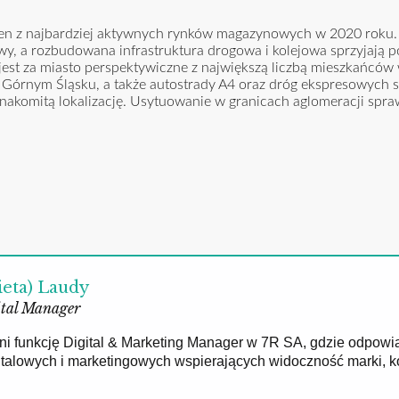
den z najbardziej aktywnych rynków magazynowych w 2020 roku. 
wy, a rozbudowana infrastruktura drogowa i kolejowa sprzyjają 
st za miasto perspektywiczne z największą liczbą mieszkańców
Górnym Śląsku, a także autostrady A4 oraz dróg ekspresowych s
akomitą lokalizację. Usytuowanie w granicach aglomeracji spra
ieta) Laudy
tal Manager
łni funkcję Digital & Marketing Manager w 7R SA, gdzie odpowi
gitalowych i marketingowych wspierających widoczność marki, 