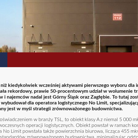
ej niż kiedykolwiek wcześniej aktywami pierwszego wyboru dla
a rekordowy, prawie 50-procentowym udział w wolumenie tran
i najemców nadal jest Górny Śląsk oraz Zagłębie. To tutaj zos
budował dla operatora logistycznego No Limit, specjalizując
ny jest w myśl strategii zrównoważonego budownictwa.
doświadczeniem w branży TSL, to obiekt klasy A z niemal 5 000 m
oczesnych operacji logistycznych. Obiekt powstał w ramach ko
a No Limit powstała także powierzchnia biurowa, licząca 455 m
h standardów zrównoważonego budownictwa, minimalizując oddz