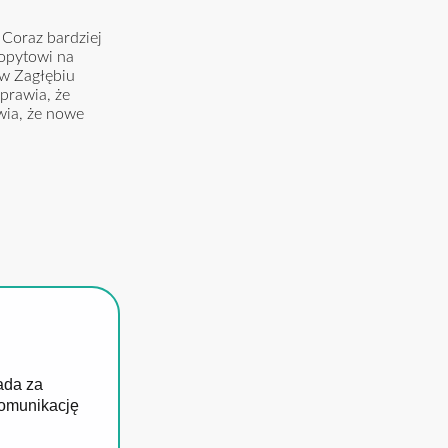
Coraz bardziej
popytowi na
 w Zagłębiu
prawia, że
wia, że nowe
ada za
komunikację