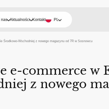
 nas
Aktualności
Kontakt
PL
opie Środkowo-Wschodniej z nowego magazynu od 7R w Sosnowcu
je e-commerce w 
niej z nowego ma