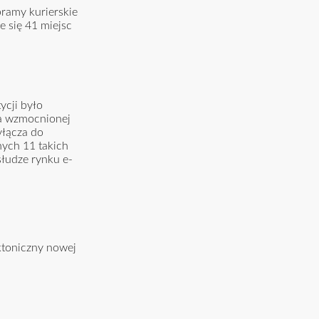
bramy kurierskie
e się 41 miejsc
ycji było
na wzmocnionej
yłącza do
jnych 11 takich
słudze rynku e-
ktoniczny nowej