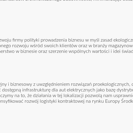
woju firmy polityki prowadzenia biznesu w myśl zasad ekologic
nego rozwoju wśród swoich klientów oraz w branży magazynow
rstwo w biznesie oraz szerzenie wspólnych wartości i idei świ
cyjny i biznesowy z uwzględnieniem rozwiązań proekologicznych,
ostępną infrastrukturę dla aut elektrycznych jako bazę dystryb
iczymy na to, że działania w tej lokalizacji pozwolą nam usprawn
nsyfikować rozwój logistyki kontraktowej na rynku Europy Środ