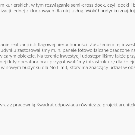
kurierskich, w tym rozwiązanie semi-cross dock, czyli docki i 
izacji jednej z kluczowych dla niej usług. Wokół budynku znajduj
anie realizacji ich flagowej nieruchomości. Założeniem tej inwest
w budynku zastosowaliśmy m.in. panele fotowoltaiczne osadzone 
całym obiekcie. Na terenie inwestycji udostępniliśmy także prz
znej floty operatora oraz przygotowaliśmy infrastrukturę dla kole
e w nowym budynku dla No Limit, który ma znaczący udział w ob
wraz z pracownią Kwadrat odpowiada również za projekt archite