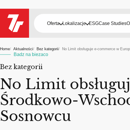
Oferta
Lokalizacje
ESG
Case Studies
O
Home
Aktualności
Bez kategorii
No Limit obsługuje e-commerce w Eur
Badz na biezaco
Bez kategorii
No Limit obsługu
Środkowo-Wschod
Sosnowcu