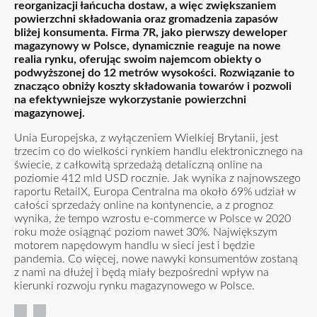
reorganizacji łańcucha dostaw, a więc zwiększaniem
powierzchni składowania oraz gromadzenia zapasów
bliżej konsumenta. Firma 7R, jako pierwszy deweloper
magazynowy w Polsce, dynamicznie reaguje na nowe
realia rynku, oferując swoim najemcom obiekty o
podwyższonej do 12 metrów wysokości. Rozwiązanie to
znacząco obniży koszty składowania towarów i pozwoli
na efektywniejsze wykorzystanie powierzchni
magazynowej.
Unia Europejska, z wyłączeniem Wielkiej Brytanii, jest
trzecim co do wielkości rynkiem handlu elektronicznego na
świecie, z całkowitą sprzedażą detaliczną online na
poziomie 412 mld USD rocznie. Jak wynika z najnowszego
raportu RetailX, Europa Centralna ma około 69% udział w
całości sprzedaży online na kontynencie, a z prognoz
wynika, że tempo wzrostu e-commerce w Polsce w 2020
roku może osiągnąć poziom nawet 30%. Największym
motorem napędowym handlu w sieci jest i będzie
pandemia. Co więcej, nowe nawyki konsumentów zostaną
z nami na dłużej i będą miały bezpośredni wpływ na
kierunki rozwoju rynku magazynowego w Polsce.