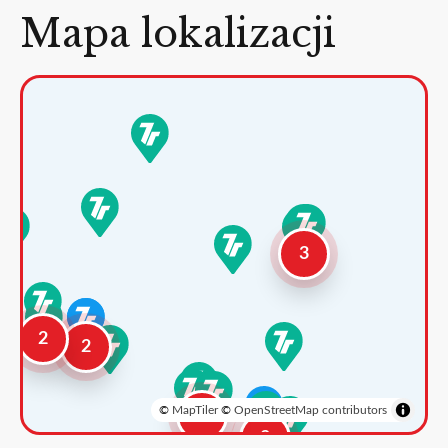
Mapa lokalizacji
3
2
2
©
MapTiler
©
OpenStreetMap contributors
3
2