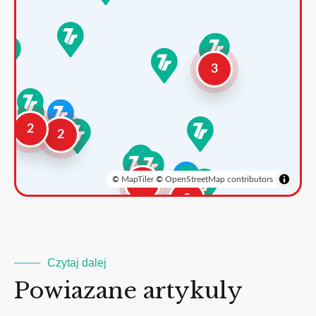
3
2
2
©
MapTiler
©
OpenStreetMap contributors
3
2
Czytaj dalej
Powiazane artykuly