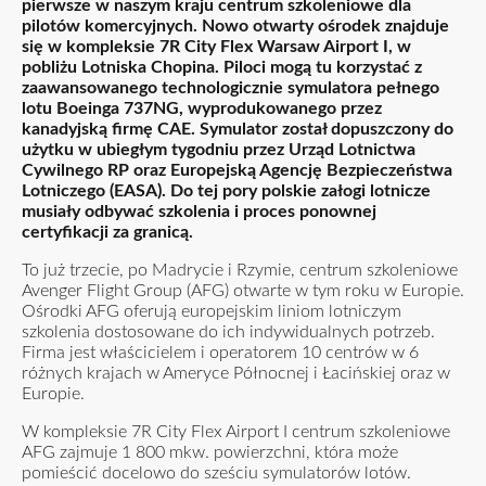
pierwsze w naszym kraju centrum szkoleniowe dla
pilotów komercyjnych. Nowo otwarty ośrodek znajduje
się w kompleksie 7R City Flex Warsaw Airport I, w
pobliżu Lotniska Chopina. Piloci mogą tu korzystać z
zaawansowanego technologicznie symulatora pełnego
lotu Boeinga 737NG, wyprodukowanego przez
kanadyjską firmę CAE. Symulator został dopuszczony do
użytku w ubiegłym tygodniu przez Urząd Lotnictwa
Cywilnego RP oraz Europejską Agencję Bezpieczeństwa
Lotniczego (EASA). Do tej pory polskie załogi lotnicze
musiały odbywać szkolenia i proces ponownej
certyfikacji za granicą.
To już trzecie, po Madrycie i Rzymie, centrum szkoleniowe
Avenger Flight Group (AFG) otwarte w tym roku w Europie.
Ośrodki AFG oferują europejskim liniom lotniczym
szkolenia dostosowane do ich indywidualnych potrzeb.
Firma jest właścicielem i operatorem 10 centrów w 6
różnych krajach w Ameryce Północnej i Łacińskiej oraz w
Europie.
W kompleksie 7R City Flex Airport I centrum szkoleniowe
AFG zajmuje 1 800 mkw. powierzchni, która może
pomieścić docelowo do sześciu symulatorów lotów.