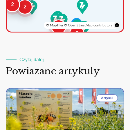
2
2
©
MapTiler
©
OpenStreetMap contributors
3
2
Czytaj dalej
Powiazane artykuly
Artykul