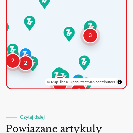
3
2
2
©
MapTiler
©
OpenStreetMap contributors
3
2
Czytaj dalej
Powiazane artykuly