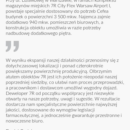
Przy ul. Działkowej w Warszawie, w ramach kompleksu
magazynów miejskich 7R City Flex Warsaw Airport I,
powstaje specjalnie dostosowany do potrzeb Cefea
budynek o powierzchni 3 500 mkw. Najemca zajmie
dodatkowo 940 mkw. pomieszczeń biurowych, a
konstrukcja obiektu umożliwia w razie potrzeby
nadbudowę dodatkowego piętra.
W wyniku ekspansji naszej działalności przenosimy się z
dotychczasowej lokalizacji i ponad czterokrotnie
powiększamy powierzchnię produkcyjną. Olbrzymim
atutem obiektów 7R jest ich położenie nieopodal naszej
poprzedniej siedziby, co ułatwi nam proces przeprowadzki,
a pracownikom i dostawcom umożliwi wygodny dojazd.
Deweloper 7R od początku współpracy jest niezwykle
otwarty na nasze potrzeby, uwagi i sugestie. W rezultacie
dostarcza nam specjalistyczne powierzchnie najwyższej
jakości, dostosowane do wymogów legislacji
farmaceutycznej, a jednocześnie gwarantuje przestronne i
nowoczesne biuro.