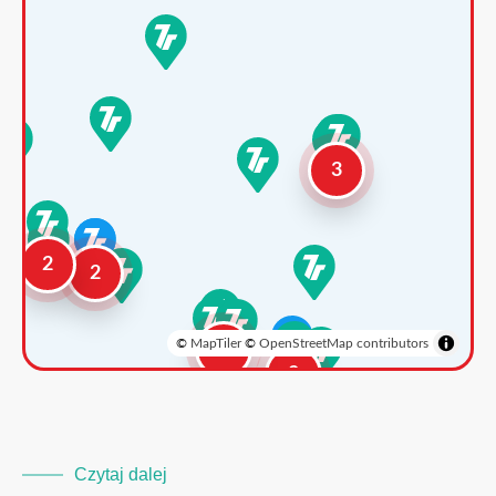
3
2
2
©
MapTiler
©
OpenStreetMap contributors
3
2
Czytaj dalej