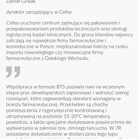
Daniel Gralak
dyrektor zarządzający w Cefea
Cefea uruchomi centrum zajmujące się pakowaniem i
przepakowywaniem produktów leczniczych oraz obsługi
logistycznej badań klinicznych. Do grona klientów najemcy
zaliczają się największe firmy farmaceutyczne i
kosmetyczne w Polsce, międzynarodowi liderzy na rynku
importu równoległego czy innowacyjne firmy
farmaceutyczne z Dalekiego Wschodu.
Współpraca w formule BTS pozwala nam na wczesnym
etapie prac deweloperskich zaplanować i wdrożyć szereg
rozwiązań, które zagwarantują standard wymagany w
branży farmaceutycznej. Przykładem są choćby
pomieszczenia z rygorystycznie kontrolowaną i
utrzymywaną na poziomie 15-20°C temperaturą
powietrza, a także specjalne dedykowane powierzchnie do
wytwarzania w zakresie tzw. zimnego łańcucha. W 7R
posiadamy doświadczenie w dostarczaniu tego typu