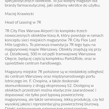
specjalistycznych obiektów. To już kolejny magazyn dla
branży farmaceutycznej, jaki oddamy wkrótce do użytku.
Maciej Krawiecki
Head of Leasing w 7R
7R City Flex Warsaw Airport I to kompleks trzech
nowoczesnych obiektów klasy A, który powstaje w ramach
konceptu sieci miejskich magazynów 7R City Flex Last
Mile Logistics. To pierwsza inwestycja 7R tego typu na
magazynowej mapie Warszawy. Obiekty znajdują się przy
ul. Działkowej, 500 m od pętli tramwajowej Warszawa
Okęcie, będącej częścią kompleksu Park&Ride, oraz w
sąsiedztwie centrum handlowego.
Magazyny miejskie 7R położone są w niedalekiej odległość
do centrum Warszawy oraz międzynarodowego portu
lotniczego im. F. Chopina, a także doskonale
skomunikowany z drogą ekspresową S2. Dostępną w
obiektach przestrzeń można elastycznie zaaranżować i
dopasować nie tylko pod typową powierzchnię
magazynową, ale także serwisową, lekką produkcję, czy też
wysokiej jakości reprezentacyjną powierzchnię biurową.
Dzięki zastosowanym najnowszym rozwiązaniom