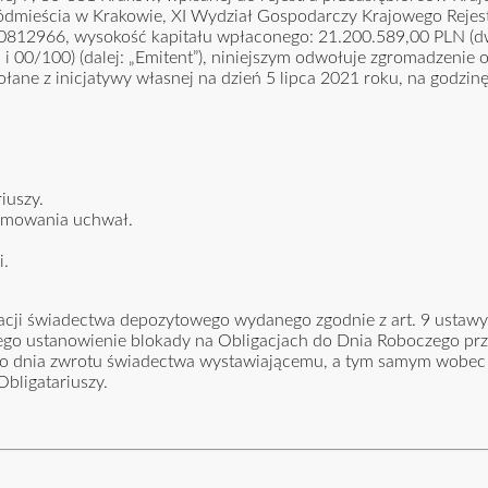
dmieścia w Krakowie, XI Wydział Gospodarczy Krajowego Reje
2966, wysokość kapitału wpłaconego: 21.200.589,00 PLN (dw
 i 00/100) (dalej: „Emitent”), niniejszym odwołuje zgromadzenie o
wołane z inicjatywy własnej na dzień 5 lipca 2021 roku, na godzin
iuszy.
ejmowania uchwał.
i.
acji świadectwa depozytowego wydanego zgodnie z art. 9 ustawy 
ego ustanowienie blokady na Obligacjach do Dnia Roboczego pr
b do dnia zwrotu świadectwa wystawiającemu, a tym samym wobec
bligatariuszy.