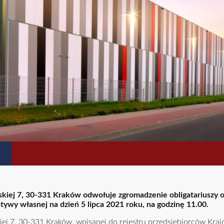
kiej 7, 30-331 Kraków odwołuje zgromadzenie obligatariuszy obl
atywy własnej na dzień 5 lipca 2021 roku, na godzinę 11.00.
kiej 7, 30-331 Kraków, wpisanej do rejestru przedsiębiorców Kra