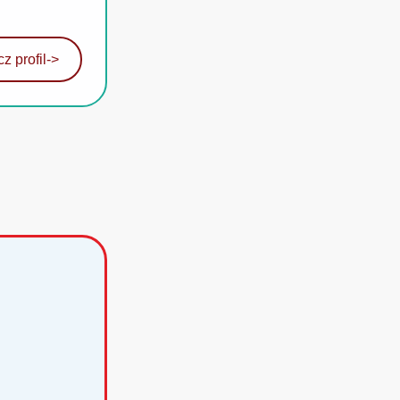
z profil
->