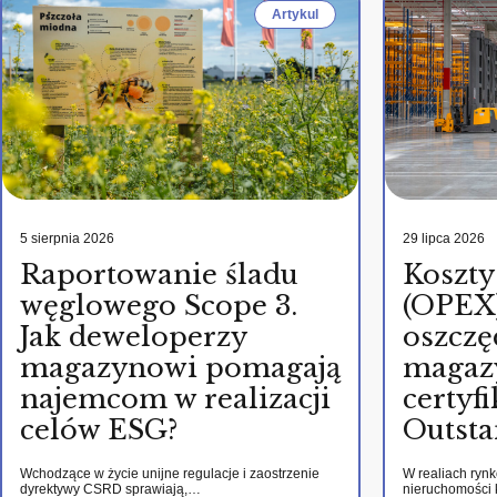
Artykul
5 sierpnia 2026
29 lipca 2026
Raportowanie śladu
Koszty
węglowego Scope 3.
(OPEX)
Jak deweloperzy
oszczę
magazynowi pomagają
magaz
najemcom w realizacji
certy
celów ESG?
Outsta
Wchodzące w życie unijne regulacje i zaostrzenie
W realiach ryn
dyrektywy CSRD sprawiają,…
nieruchomości