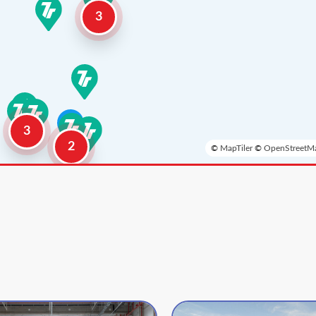
3
3
2
©
MapTiler
©
OpenStreetMa