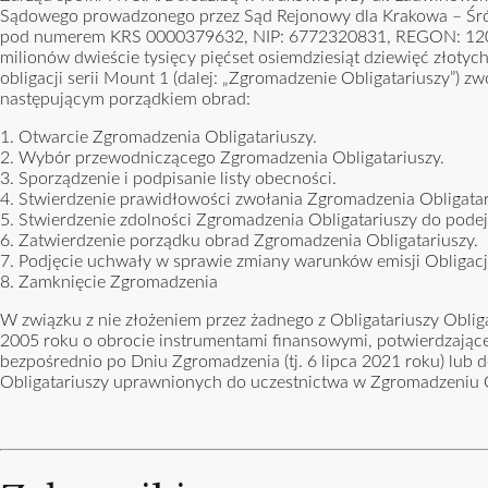
Sądowego prowadzonego przez Sąd Rejonowy dla Krakowa – Śró
pod numerem KRS 0000379632, NIP: 6772320831, REGON: 12081
milionów dwieście tysięcy pięćset osiemdziesiąt dziewięć złotych
obligacji serii Mount 1 (dalej: „Zgromadzenie Obligatariuszy”) z
następującym porządkiem obrad:
1. Otwarcie Zgromadzenia Obligatariuszy.
2. Wybór przewodniczącego Zgromadzenia Obligatariuszy.
3. Sporządzenie i podpisanie listy obecności.
4. Stwierdzenie prawidłowości zwołania Zgromadzenia Obligatar
5. Stwierdzenie zdolności Zgromadzenia Obligatariuszy do pod
6. Zatwierdzenie porządku obrad Zgromadzenia Obligatariuszy.
7. Podjęcie uchwały w sprawie zmiany warunków emisji Obligacj
8. Zamknięcie Zgromadzenia
W związku z nie złożeniem przez żadnego z Obligatariuszy Oblig
2005 roku o obrocie instrumentami finansowymi, potwierdzając
bezpośrednio po Dniu Zgromadzenia (tj. 6 lipca 2021 roku) lu
Obligatariuszy uprawnionych do uczestnictwa w Zgromadzeniu O