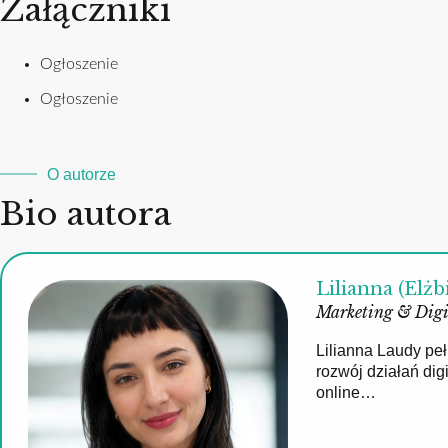
Załączniki
Ogłoszenie
Ogłoszenie
O autorze
Bio autora
Lilianna (Elżb
Marketing & Digi
Lilianna Laudy pe
rozwój działań di
online…