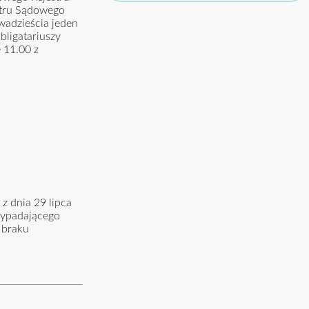
stru Sądowego
adzieścia jeden
bligatariuszy
ę 11.00 z
z dnia 29 lipca
zypadającego
 braku