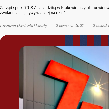
Zarząd spółki 7R S.A. z siedzibą w Krakowie przy ul. Ludwinow
zwołane z inicjatywy własnej na dzień…
Lilianna (Elżbieta) Laudy
2 czerwca 2021
2 minut 