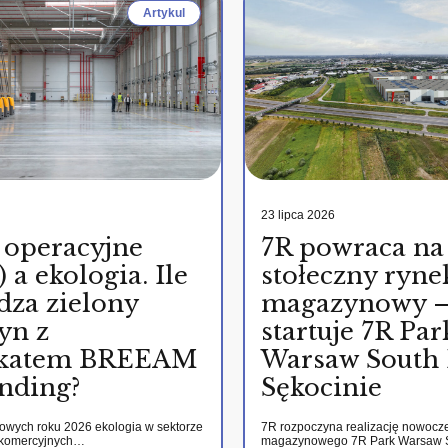
Artykul
23 lipca 2026
 operacyjne
7R powraca na
 a ekologia. Ile
stołeczny ryne
dza zielony
magazynowy 
yn z
startuje 7R Par
fikatem BREEAM
Warsaw South 
nding?
Sękocinie
kowych roku 2026 ekologia w sektorze
7R rozpoczyna realizację nowocz
 komercyjnych…
magazynowego 7R Park Warsaw