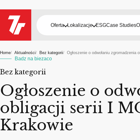
Oferta
Lokalizacje
ESG
Case Studies
O
Home
Aktualności
Bez kategorii
Ogłoszenie o odwołaniu zgromadzenia obl
Badz na biezaco
Bez kategorii
Ogłoszenie o odw
obligacji serii I 
Krakowie