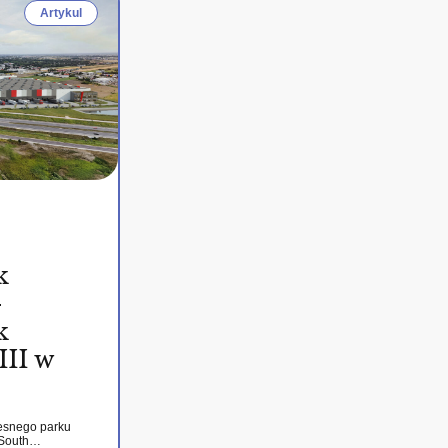
Artykul
k
–
k
III w
esnego parku
 South…