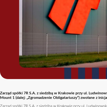
Zarząd spółki 7R S.A. z siedzibą w Krakowie przy ul. Ludwinows
Mount 1 (dalej: „Zgromadzenie Obligatariuszy”) zwołane z inicj
Zarząd spółki 7R S.A. z siedzibą w Krakowie przy ul. Ludwinows