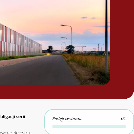
igacji serii
Postęp czytania
0%
jowego Rejestru