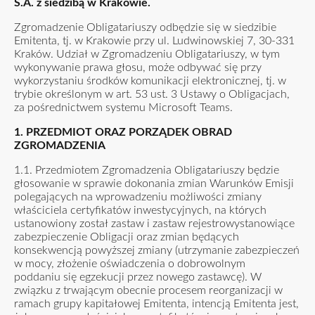
S.A. z siedzibą w Krakowie.
Zgromadzenie Obligatariuszy odbędzie się w siedzibie
Emitenta, tj. w Krakowie przy ul. Ludwinowskiej 7, 30-331
Kraków. Udział w Zgromadzeniu Obligatariuszy, w tym
wykonywanie prawa głosu, może odbywać się przy
wykorzystaniu środków komunikacji elektronicznej, tj. w
trybie określonym w art. 53 ust. 3 Ustawy o Obligacjach,
za pośrednictwem systemu Microsoft Teams.
1. PRZEDMIOT ORAZ PORZĄDEK OBRAD
ZGROMADZENIA
1.1. Przedmiotem Zgromadzenia Obligatariuszy będzie
głosowanie w sprawie dokonania zmian Warunków Emisji
polegających na wprowadzeniu możliwości zmiany
właściciela certyfikatów inwestycyjnych, na których
ustanowiony został zastaw i zastaw rejestrowystanowiące
zabezpieczenie Obligacji oraz zmian będących
konsekwencją powyższej zmiany (utrzymanie zabezpieczeń
w mocy, złożenie oświadczenia o dobrowolnym
poddaniu się egzekucji przez nowego zastawcę). W
związku z trwającym obecnie procesem reorganizacji w
ramach grupy kapitałowej Emitenta, intencją Emitenta jest,