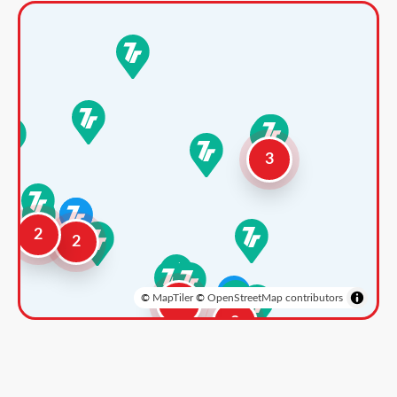
3
2
2
©
MapTiler
©
OpenStreetMap contributors
3
2