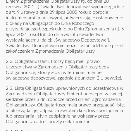
Dniem Zgromadzenia Obligatariuszy (tj. do dnia 28
czerwca 2021 r.) świadectwo depozytowe wydane zgodnie
z art. 9 ustawy z dnia 29 lipca 2005 roku o obrocie
instrumentami finansowymi, potwierdzające ustanowienie
blokady na Obligacjach do Dnia Roboczego
przypadającego bezpośrednio po Dniu Zgromadzenia (tj. 6
lipca 2021 roku) lub do dnia zwrotu świadectwa
wystawiającemu (dalej: „Świadectwo Depozytowe”).
Świadectwo Depozytowe nie może zostać odebrane przed
zakończeniem Zgromadzenia Obligatariuszy.
2.2. Obligatariuszami, którzy będą mieli prawo
uczestnictwa w Zgromadzeniu Obligatariuszy będą
Obligatariusze, którzy złożą w terminie imienne
świadectwa depozytowe, zgodnie z punktem 2.1 powyżej.
2.3. Listę Obligatariuszy uprawnionych do uczestnictwa w
Zgromadzeniu Obligatariuszy Emitent udostępni w swojej
siedzibie przez 3 dni robocze przed dniem Zgromadzenia
Obligatariuszy. Obligatariusze mają prawo przeglądać listę,
a także żądać jej odpisu za zwrotem kosztów sporządzenia
lub przesłania listy nieodpłatnie na wskazany przez
Obligatariusza adres poczty elektronicznej.