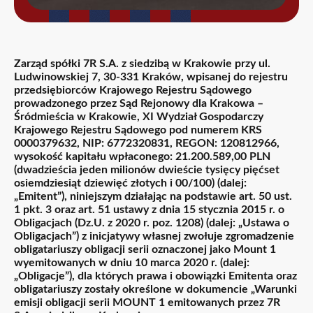
Zarząd spółki 7R S.A. z siedzibą w Krakowie przy ul.
Ludwinowskiej 7, 30-331 Kraków, wpisanej do rejestru
przedsiębiorców Krajowego Rejestru Sądowego
prowadzonego przez Sąd Rejonowy dla Krakowa –
Śródmieścia w Krakowie, XI Wydział Gospodarczy
Krajowego Rejestru Sądowego pod numerem KRS
0000379632, NIP: 6772320831, REGON: 120812966,
wysokość kapitału wpłaconego: 21.200.589,00 PLN
(dwadzieścia jeden milionów dwieście tysięcy pięćset
osiemdziesiąt dziewięć złotych i 00/100) (dalej:
„Emitent”), niniejszym działając na podstawie art. 50 ust.
1 pkt. 3 oraz art. 51 ustawy z dnia 15 stycznia 2015 r. o
Obligacjach (Dz.U. z 2020 r. poz. 1208) (dalej: „Ustawa o
Obligacjach”) z inicjatywy własnej zwołuje zgromadzenie
obligatariuszy obligacji serii oznaczonej jako Mount 1
wyemitowanych w dniu 10 marca 2020 r. (dalej:
„Obligacje”), dla których prawa i obowiązki Emitenta oraz
obligatariuszy zostały określone w dokumencie „Warunki
emisji obligacji serii MOUNT 1 emitowanych przez 7R