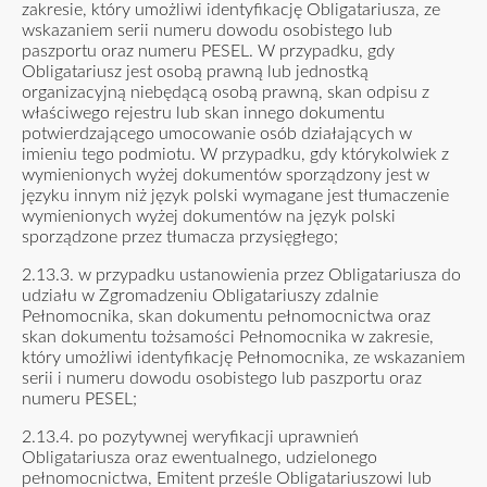
zakresie, który umożliwi identyfikację Obligatariusza, ze
wskazaniem serii numeru dowodu osobistego lub
paszportu oraz numeru PESEL. W przypadku, gdy
Obligatariusz jest osobą prawną lub jednostką
organizacyjną niebędącą osobą prawną, skan odpisu z
właściwego rejestru lub skan innego dokumentu
potwierdzającego umocowanie osób działających w
imieniu tego podmiotu. W przypadku, gdy którykolwiek z
wymienionych wyżej dokumentów sporządzony jest w
języku innym niż język polski wymagane jest tłumaczenie
wymienionych wyżej dokumentów na język polski
sporządzone przez tłumacza przysięgłego;
2.13.3. w przypadku ustanowienia przez Obligatariusza do
udziału w Zgromadzeniu Obligatariuszy zdalnie
Pełnomocnika, skan dokumentu pełnomocnictwa oraz
skan dokumentu tożsamości Pełnomocnika w zakresie,
który umożliwi identyfikację Pełnomocnika, ze wskazaniem
serii i numeru dowodu osobistego lub paszportu oraz
numeru PESEL;
2.13.4. po pozytywnej weryfikacji uprawnień
Obligatariusza oraz ewentualnego, udzielonego
pełnomocnictwa, Emitent prześle Obligatariuszowi lub