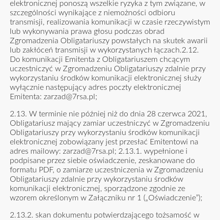
elektronicznej ponoszą wszelkie ryzyka z tym związane, w
szczególności wynikające z niemożności odbioru
transmisji, realizowania komunikacji w czasie rzeczywistym
lub wykonywania prawa głosu podczas obrad
Zgromadzenia Obligatariuszy powstałych na skutek awarii
lub zakłóceń transmisji w wykorzystanych łączach.2.12.
Do komunikacji Emitenta z Obligatariuszem chcącym
uczestniczyć w Zgromadzeniu Obligatariuszy zdalnie przy
wykorzystaniu środków komunikacji elektronicznej służy
wyłącznie następujący adres poczty elektronicznej
Emitenta:
zarzad@7rsa.pl
;
2.13. W terminie nie później niż do dnia 28 czerwca 2021,
Obligatariusz mający zamiar uczestniczyć w Zgromadzeniu
Obligatariuszy przy wykorzystaniu środków komunikacji
elektronicznej zobowiązany jest przesłać Emitentowi na
adres mailowy:
zarzad@7rsa.pl
; 2.13.1. wypełnione i
podpisane przez siebie oświadczenie, zeskanowane do
formatu PDF, o zamiarze uczestniczenia w Zgromadzeniu
Obligatariuszy zdalnie przy wykorzystaniu środków
komunikacji elektronicznej, sporządzone zgodnie ze
wzorem określonym w Załączniku nr 1 („Oświadczenie”);
2.13.2. skan dokumentu potwierdzającego tożsamość w