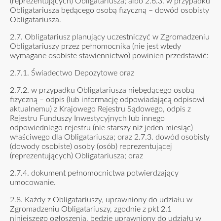
(reprezentujących) Obligatariusza; albo 2.6.3. w przypadku
Obligatariusza będącego osobą fizyczną – dowód osobisty
Obligatariusza.
2.7. Obligatariusz planujący uczestniczyć w Zgromadzeniu
Obligatariuszy przez pełnomocnika (nie jest wtedy
wymagane osobiste stawiennictwo) powinien przedstawić:
2.7.1. Świadectwo Depozytowe oraz
2.7.2. w przypadku Obligatariusza niebędącego osobą
fizyczną – odpis (lub informację odpowiadającą odpisowi
aktualnemu) z Krajowego Rejestru Sądowego, odpis z
Rejestru Funduszy Inwestycyjnych lub innego
odpowiedniego rejestru (nie starszy niż jeden miesiąc)
właściwego dla Obligatariusza; oraz 2.7.3. dowód osobisty
(dowody osobiste) osoby (osób) reprezentującej
(reprezentujących) Obligatariusza; oraz
2.7.4. dokument pełnomocnictwa potwierdzający
umocowanie.
2.8. Każdy z Obligatariuszy, uprawniony do udziału w
Zgromadzeniu Obligatariuszy, zgodnie z pkt 2.1
niniejszego ogłoszenia, będzie uprawniony do udziału w