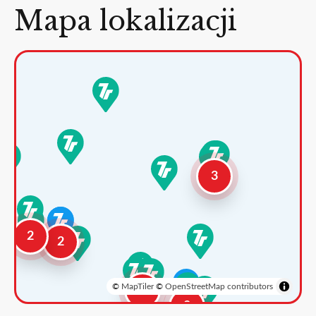
Mapa lokalizacji
3
2
2
©
MapTiler
©
OpenStreetMap contributors
3
2