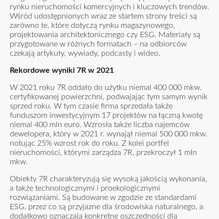
rynku nieruchomości komercyjnych i kluczowych trendów.
Wśród udostępnionych wraz ze startem strony treści są
zarówno te, które dotyczą rynku magazynowego,
projektowania architektonicznego czy ESG. Materiały są
przygotowane w różnych formatach – na odbiorców
czekają artykuły, wywiady, podcasty i wideo.
Rekordowe wyniki 7R w 2021
W 2021 roku 7R oddało do użytku niemal 400 000 mkw.
certyfikowanej powierzchni, podwajając tym samym wynik
sprzed roku. W tym czasie firma sprzedała także
funduszom inwestycyjnym 17 projektów na łączną kwotę
niemal 400 mln euro. Wzrosła także liczba najemców
dewelopera, który w 2021 r. wynajął niemal 500 000 mkw.
notując 25% wzrost rok do roku. Z kolei portfel
nieruchomości, którymi zarządza 7R, przekroczył 1 mln
mkw.
Obiekty 7R charakteryzują się wysoką jakością wykonania,
a także technologicznymi i proekologicznymi
rozwiązaniami. Są budowane w zgodzie ze standardami
ESG, przez co są przyjazne dla środowiska naturalnego, a
dodatkowo oznaczają konkretne oszczędności dla