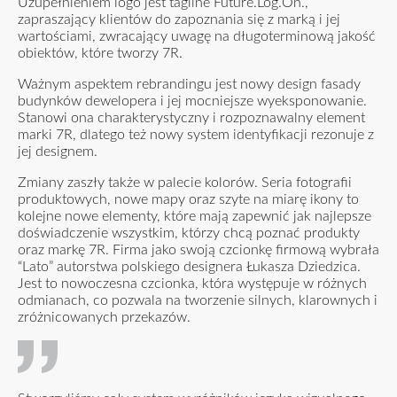
Uzupełnieniem logo jest tagline Future.Log.On.,
zapraszający klientów do zapoznania się z marką i jej
wartościami, zwracający uwagę na długoterminową jakość
obiektów, które tworzy 7R.
Ważnym aspektem rebrandingu jest nowy design fasady
budynków dewelopera i jej mocniejsze wyeksponowanie.
Stanowi ona charakterystyczny i rozpoznawalny element
marki 7R, dlatego też nowy system identyfikacji rezonuje z
jej designem.
Zmiany zaszły także w palecie kolorów. Seria fotografii
produktowych, nowe mapy oraz szyte na miarę ikony to
kolejne nowe elementy, które mają zapewnić jak najlepsze
doświadczenie wszystkim, którzy chcą poznać produkty
oraz markę 7R. Firma jako swoją czcionkę firmową wybrała
“Lato” autorstwa polskiego designera Łukasza Dziedzica.
Jest to nowoczesna czcionka, która występuje w różnych
odmianach, co pozwala na tworzenie silnych, klarownych i
zróżnicowanych przekazów.