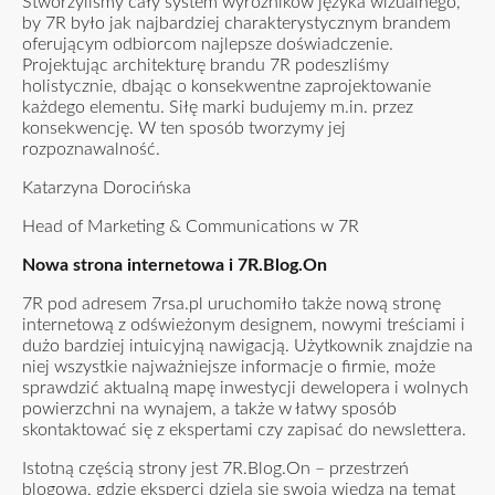
Stworzyliśmy cały system wyróżników języka wizualnego,
by 7R było jak najbardziej charakterystycznym brandem
oferującym odbiorcom najlepsze doświadczenie.
Projektując architekturę brandu 7R podeszliśmy
holistycznie, dbając o konsekwentne zaprojektowanie
każdego elementu. Siłę marki budujemy m.in. przez
konsekwencję. W ten sposób tworzymy jej
rozpoznawalność.
Katarzyna Dorocińska
Head of Marketing & Communications w 7R
Nowa strona internetowa i 7R.Blog.On
7R pod adresem
7rsa.pl
uruchomiło także nową stronę
internetową z odświeżonym designem, nowymi treściami i
dużo bardziej intuicyjną nawigacją. Użytkownik znajdzie na
niej wszystkie najważniejsze informacje o firmie, może
sprawdzić aktualną mapę inwestycji dewelopera i wolnych
powierzchni na wynajem, a także w łatwy sposób
skontaktować się z ekspertami czy zapisać do newslettera.
Istotną częścią strony jest
7R.Blog.On
– przestrzeń
blogowa, gdzie eksperci dzielą się swoją wiedzą na temat