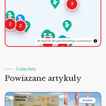
3
2
2
©
MapTiler
©
OpenStreetMap contributors
3
2
Czytaj dalej
Powiazane artykuly
Artykul