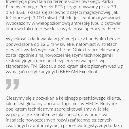
Inwestycja powstała na terenie Goleniowskiego Parku
Przemysłowego. Projekt BTS przygotowywany przez 7R
dla FIEGE, składa się zarówno z części magazynowej, jak
też biurowej (3 100 mkw.). Obiekt jest zautomatyzowany i
wyposażony w wielopoziomową antresolę typu picktower,
która wielokrotnie zwiększa wydajność operacyjną FIEGE.
Wysokość składowania w głównej części budynku będzie
podwyższona do 12,2 m w świetle, natomiast w strefach
przyjęć i wydań wyniesie 11,7 m. Obiekt zaprojektowany
został zgodnie z najnowocześniejszymi technologami i
restrykcyjnymi normami bezpieczeństwa ppoż. wg
standardów FM Global, a pod kątem ekologicznym według
wymagań certyfikacyjnych BREEAM Excellent.
Cieszymy się z pozyskania kolejnego prestiżowego klienta,
jakim jest globalny operator logistyczny FIEGE. Budynek
pod kątem technicznym zaprojektowaliśmy w ścisłej
współpracy z klientem w taki sposób, aby umożliwić
instalację nowoczesnych rozwiązańtechnologicznych
związanych z automatyzacją procesów logistycznych. Jako