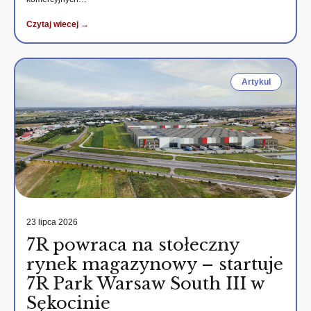
Czytaj wiecej →
Artykul
23 lipca 2026
7R powraca na stołeczny
rynek magazynowy – startuje
7R Park Warsaw South III w
Sękocinie