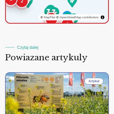
2
©
MapTiler
©
OpenStreetMap contributors
3
2
Czytaj dalej
Powiazane artykuly
Artykul