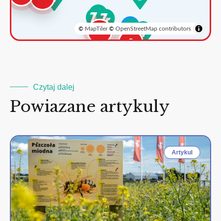
©
MapTiler
©
OpenStreetMap contributors
3
2
Czytaj dalej
Powiazane artykuly
Artykul