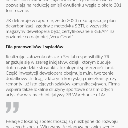
pozwalają na redukcję emisji dwutlenku węgla o około 381
ton rocznie.
7R deklaruje w raporcie, że do 2023 roku opracuje plan
dekarbonizacji zgodny z metodyką SBTi, a wszystkie
magazyny dewelopera będą certyfikowane BREEAM na
poziomie co najmniej „Very Good”.
Dla pracowników i sąsiadów
Realizując założenia obszaru Social responsibility 7R
angażuje się w szereg inicjatyw, dzięki którym buduje
dobrosąsiedzkie stosunki z lokalnymi społecznościami.
Część inwestycji dewelopera obejmuje m.in. tworzenie
dodatkowych dróg, z których korzystają mieszkańcy, czy
remonty już istniejących szlaków komunikacyjnych. Firma
wspiera także lokalne drużyny sportowe oraz młodych
artystów w ramach inicjatywy 7R
Warehouse of Art
.
Relacje z lokalną społecznością są niezbędne do rozwoju
naszego biznesu. Wierzymy, że planowane zwiększenie