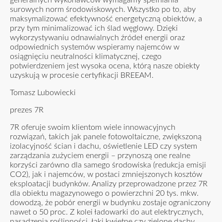
generalnych wykonawców wymagamy spełniania
surowych norm środowiskowych. Wszystko po to, aby
maksymalizować efektywność energetyczną obiektów, a
przy tym minimalizować ich ślad węglowy. Dzięki
wykorzystywaniu odnawialnych źródeł energii oraz
odpowiednich systemów wspieramy najemców w
osiągnięciu neutralności klimatycznej, czego
potwierdzeniem jest wysoka ocena, którą nasze obiekty
uzyskują w procesie certyfikacji BREEAM.
Tomasz Lubowiecki
prezes 7R
7R oferuje swoim klientom wiele innowacyjnych
rozwiązań, takich jak panele fotowoltaiczne, zwiększoną
izolacyjność ścian i dachu, oświetlenie LED czy system
zarządzania zużyciem energii – przynoszą one realne
korzyści zarówno dla samego środowiska (redukcja emisji
CO2), jak i najemców, w postaci zmniejszonych kosztów
eksploatacji budynków. Analizy przeprowadzone przez 7R
dla obiektu magazynowego o powierzchni 20 tys. mkw.
dowodzą, że pobór energii w budynku zostaje ograniczony
nawet o 50 proc. Z kolei ładowarki do aut elektrycznych,
nasadzenia roślinności, łąki kwietne czy zielone dachy