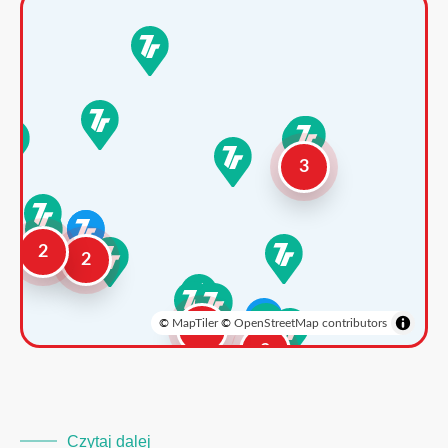
3
2
2
©
MapTiler
©
OpenStreetMap contributors
3
2
Czytaj dalej