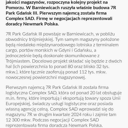
jakości magazynów, rozpoczyna kolejny projekt na
Pomorzu. W Barniewicach ruszyła właśnie budowa 7R
Park Gdańsk III. Pierwszym najemcą została firma
Complex SAD. Firmę w negocjacjach reprezentowali
doradcy Newmark Polska.
7R Park Gdańsk III powstaje w Barniewicach, w pobliżu
obwodnicy trójmiejskiej. Tym samym magazyny położone
będą niedaleko międzynarodowego lotniska z terminalem
cargo, portów morskich w Gdyni i Gdańsku, a
jednocześnie będą doskonale skomunikowane z
Trójmiastem. Docelowo projekt składać się będzie z dwóch
hal (ich powierzchnia to ponad 80 oraz blisko 32 tys.
mkw.), które łącznie zaoferują ponad 112 tys. mkw.
nowoczesnej powierzchni magazynowej.
Pierwszym najemcą 7R Park Gdańsk III została firma
logistyczna Complex SAD, która od ponad 20 lat obsługuje
m.in. firmy, które importują i eksportują towary spoza Unii
Europejskiej, świadczy usługi logistyczne oraz posiada
własną agencję celną. Complex SAD wprowadzi się do
magazynu 7R w drugim kwartale 2024 roku i zajmie tam
12 300 mkw. Podczas negocjacji Complex SAD
reprezentowała firma doradcza Newmark Polska.