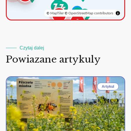
©
MapTiler
©
OpenStreetMap contributors
3
2
Czytaj dalej
Powiazane artykuly
Artykul