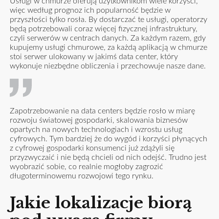
Usługi w chmurze oferują użytkownikom wiele korzyści,
więc według prognoz ich popularność będzie w
przyszłości tylko rosła. By dostarczać te usługi, operatorzy
będą potrzebowali coraz więcej fizycznej infrastruktury,
czyli serwerów w centrach danych. Za każdym razem, gdy
kupujemy usługi chmurowe, za każdą aplikacją w chmurze
stoi serwer ulokowany w jakimś data center, który
wykonuje niezbędne obliczenia i przechowuje nasze dane.
Zapotrzebowanie na data centers będzie rosło w miarę
rozwoju światowej gospodarki, skalowania biznesów
opartych na nowych technologiach i wzrostu usług
cyfrowych. Tym bardziej że do wygód i korzyści płynących
z cyfrowej gospodarki konsumenci już zdążyli się
przyzwyczaić i nie będą chcieli od nich odejść. Trudno jest
wyobrazić sobie, co realnie mogłoby zagrozić
długoterminowemu rozwojowi tego rynku.
Jakie lokalizacje biorą