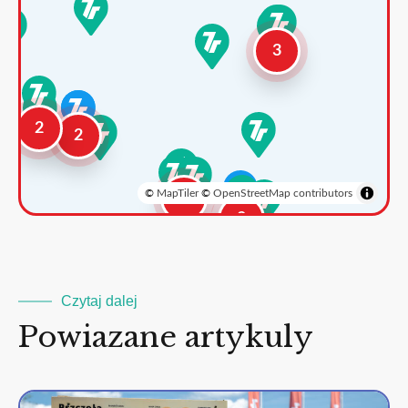
3
2
2
©
MapTiler
©
OpenStreetMap contributors
3
2
Czytaj dalej
Powiazane artykuly