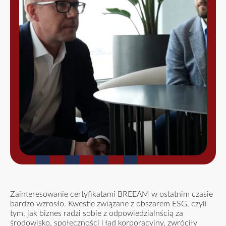
Zainteresowanie certyfikatami BREEAM w ostatnim czasie
bardzo wzrosło. Kwestie związane z obszarem ESG, czyli
tym, jak biznes radzi sobie z odpowiedzialnścią za
środowisko, społeczności i ład korporacyjny, zwróciły