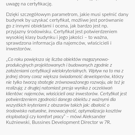
uwagę na certyfikację.
Dzięki szczegółowym parametrom, jakie musi spełnić dany
budynek by uzyskać certyfikat, możliwe jest porównanie
go z innymi obiektami i ocena, jak bardzo jest np.
przyjazny środowisku. Certyfikat jest potwierdzeniem
wysokiej klasy budynku i jego jakości – to ważna,
sprawdzona informacja dla najemców, właścicieli i
inwestorów.
„
Co roku powiększa się liczba obiektów magazynowo-
produkcyjnych projektowanych i budowanych zgodnie z
założeniami certyfikacji wielokryterialnych. Wpływ na to ma z
jednej strony coraz większa świadomość deweloperów, którzy
nie tylko tworzą strategie zrównoważonego rozwoju, ale też je
realizują; z drugiej natomiast presja wynika z oczekiwań
klientów: najemców, właścicieli oraz inwestorów. Certyfikat jest
potwierdzeniem zgodności danego obiektu z ważnymi dla
wszystkich kryteriami z obszarów takich jak: dbałość o
środowisko naturalne, innowacyjność, optymalizacja kosztów
eksploatacji czy komfort pracy
” – mówi Aleksander
Kuźniewski, Bussines Development Director w 7R.