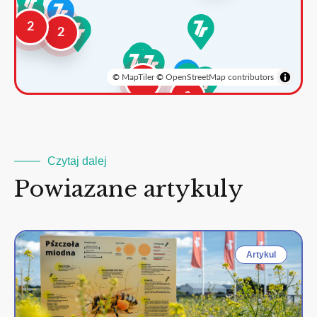
2
2
©
MapTiler
©
OpenStreetMap contributors
3
2
Czytaj dalej
Powiazane artykuly
Artykul